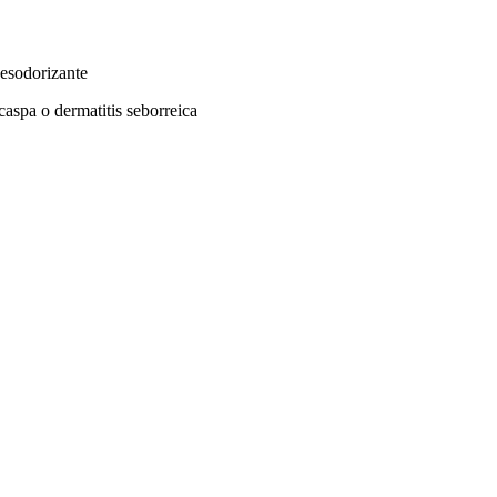
desodorizante
caspa o dermatitis seborreica