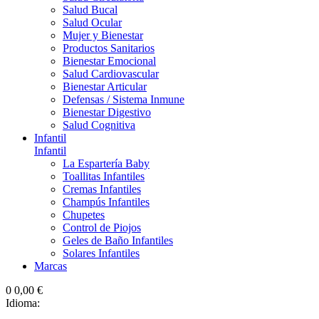
Salud Bucal
Salud Ocular
Mujer y Bienestar
Productos Sanitarios
Bienestar Emocional
Salud Cardiovascular
Bienestar Articular
Defensas / Sistema Inmune
Bienestar Digestivo
Salud Cognitiva
Infantil
Infantil
La Espartería Baby
Toallitas Infantiles
Cremas Infantiles
Champús Infantiles
Chupetes
Control de Piojos
Geles de Baño Infantiles
Solares Infantiles
Marcas
0
0,00 €
Idioma: