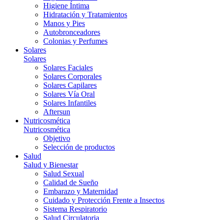
Higiene Íntima
Hidratación y Tratamientos
Manos y Pies
Autobronceadores
Colonias y Perfumes
Solares
Solares
Solares Faciales
Solares Corporales
Solares Capilares
Solares Vía Oral
Solares Infantiles
Aftersun
Nutricosmética
Nutricosmética
Objetivo
Selección de productos
Salud
Salud y Bienestar
Salud Sexual
Calidad de Sueño
Embarazo y Maternidad
Cuidado y Protección Frente a Insectos
Sistema Respiratorio
Salud Circulatoria