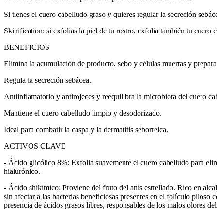
Si tienes el cuero cabelludo graso y quieres regular la secreción sebác
Skinification: si exfolias la piel de tu rostro, exfolia también tu cue
BENEFICIOS
Elimina la acumulación de producto, sebo y células muertas y prepara 
Regula la secreción sebácea.
Antiinflamatorio y antirojeces y reequilibra la microbiota del cuero ca
Mantiene el cuero cabelludo limpio y desodorizado.
Ideal para combatir la caspa y la dermatitis seborreica.
ACTIVOS CLAVE
- Ácido glicólico 8%: Exfolia suavemente el cuero cabelludo para eli
hialurónico.
- Ácido shikímico: Proviene del fruto del anís estrellado. Rico en al
sin afectar a las bacterias beneficiosas presentes en el folículo pilos
presencia de ácidos grasos libres, responsables de los malos olores de