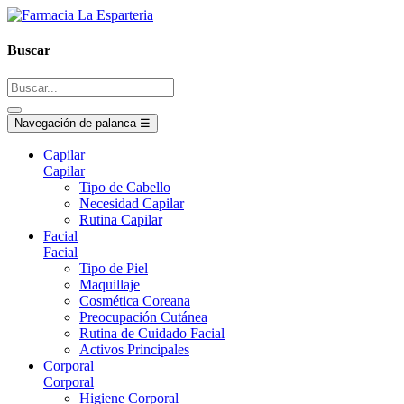
Buscar
Navegación de palanca
☰
Capilar
Capilar
Tipo de Cabello
Necesidad Capilar
Rutina Capilar
Facial
Facial
Tipo de Piel
Maquillaje
Cosmética Coreana
Preocupación Cutánea
Rutina de Cuidado Facial
Activos Principales
Corporal
Corporal
Higiene Corporal