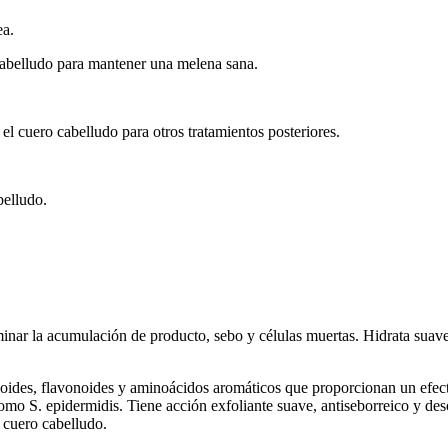
ea.
ro cabelludo para mantener una melena sana.
el cuero cabelludo para otros tratamientos posteriores.
belludo.
minar la acumulación de producto, sebo y células muertas. Hidrata sua
caloides, flavonoides y aminoácidos aromáticos que proporcionan un efe
o como S. epidermidis. Tiene acción exfoliante suave, antiseborreico y d
l cuero cabelludo.