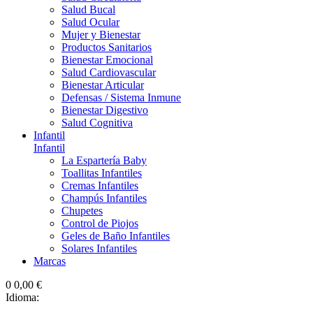
Salud Bucal
Salud Ocular
Mujer y Bienestar
Productos Sanitarios
Bienestar Emocional
Salud Cardiovascular
Bienestar Articular
Defensas / Sistema Inmune
Bienestar Digestivo
Salud Cognitiva
Infantil
Infantil
La Espartería Baby
Toallitas Infantiles
Cremas Infantiles
Champús Infantiles
Chupetes
Control de Piojos
Geles de Baño Infantiles
Solares Infantiles
Marcas
0
0,00 €
Idioma: