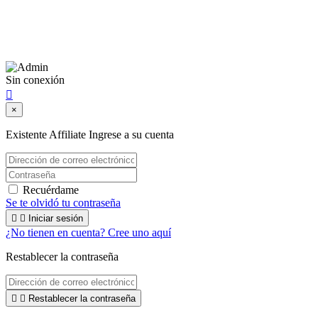
Lunes a Viernes: 8:00 a 22:00
Sábado: 9:00 a 22:00
Sin conexión

×
Existente Affiliate
Ingrese a su cuenta
Recuérdame
Se te olvidó tu contraseña


Iniciar sesión
¿No tienen en cuenta? Cree uno aquí
Restablecer la contraseña


Restablecer la contraseña