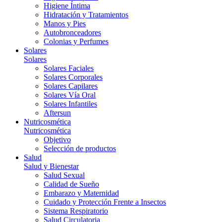
Higiene Íntima
Hidratación y Tratamientos
Manos y Pies
Autobronceadores
Colonias y Perfumes
Solares
Solares
Solares Faciales
Solares Corporales
Solares Capilares
Solares Vía Oral
Solares Infantiles
Aftersun
Nutricosmética
Nutricosmética
Objetivo
Selección de productos
Salud
Salud y Bienestar
Salud Sexual
Calidad de Sueño
Embarazo y Maternidad
Cuidado y Protección Frente a Insectos
Sistema Respiratorio
Salud Circulatoria