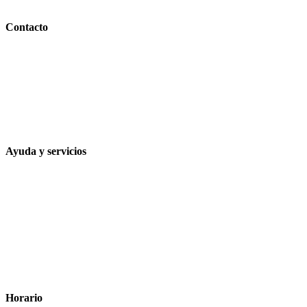
PARAFARMACIA LA ESPARTERIA
Contacto
Calle Rodríguez Marín, 8 14002, Córdoba
957 472 763
648 167 760
contacto@farmacialaesparteria.es
Ayuda y servicios
Tiempo estimado para la entrega
Métodos de pago
Política de privacidad
Política de cookies
Términos y condiciones legales
Horario