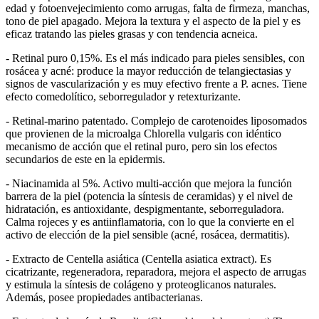
edad y fotoenvejecimiento como arrugas, falta de firmeza, manchas,
tono de piel apagado. Mejora la textura y el aspecto de la piel y es
eficaz tratando las pieles grasas y con tendencia acneica.
- Retinal puro 0,15%. Es el más indicado para pieles sensibles, con
rosácea y acné: produce la mayor reducción de telangiectasias y
signos de vascularización y es muy efectivo frente a P. acnes. Tiene
efecto comedolítico, seborregulador y retexturizante.
- Retinal-marino patentado. Complejo de carotenoides liposomados
que provienen de la microalga Chlorella vulgaris con idéntico
mecanismo de acción que el retinal puro, pero sin los efectos
secundarios de este en la epidermis.
- Niacinamida al 5%. Activo multi-acción que mejora la función
barrera de la piel (potencia la síntesis de ceramidas) y el nivel de
hidratación, es antioxidante, despigmentante, seborreguladora.
Calma rojeces y es antiinflamatoria, con lo que la convierte en el
activo de elección de la piel sensible (acné, rosácea, dermatitis).
- Extracto de Centella asiática (Centella asiatica extract). Es
cicatrizante, regeneradora, reparadora, mejora el aspecto de arrugas
y estimula la síntesis de colágeno y proteoglicanos naturales.
Además, posee propiedades antibacterianas.