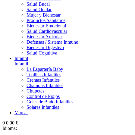
Salud Bucal
Salud Ocular
Mujer y Bienestar
Productos Sanitarios
Bienestar Emocional
Salud Cardiovascular
Bienestar Articular
Defensas / Sistema Inmune
Bienestar Digestivo
Salud Cognitiva
Infantil
Infantil
La Espartería Baby
Toallitas Infantiles
Cremas Infantiles
Champús Infantiles
Chupetes
Control de Piojos
Geles de Baño Infantiles
Solares Infantiles
Marcas
0
0,00 €
Idioma: