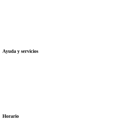
Calle Rodríguez Marín, 8 14002, Córdoba
957 472 763
648 167 760
contacto@farmacialaesparteria.es
Ayuda y servicios
Tiempo estimado para la entrega
Métodos de pago
Política de privacidad
Política de cookies
Términos y condiciones legales
Horario
Lunes a Viernes: 8:00 a 22:00