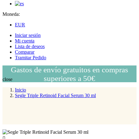
Moneda:
EUR
Iniciar sesión
Mi cuenta
Lista de deseos
Comparar
Tramitar Pedido
Gastos de envío gratuitos en compras
superiores a 50€
close
Inicio
Segle Triple Retinoid Facial Serum 30 ml
