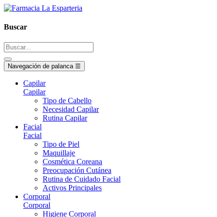
Buscar
Navegación de palanca
☰
Capilar
Capilar
Tipo de Cabello
Necesidad Capilar
Rutina Capilar
Facial
Facial
Tipo de Piel
Maquillaje
Cosmética Coreana
Preocupación Cutánea
Rutina de Cuidado Facial
Activos Principales
Corporal
Corporal
Higiene Corporal