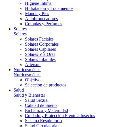
Higiene Íntima
Hidratación y Tratamientos
Manos y Pies
Autobronceadores
Colonias y Perfumes
Solares
Solares
Solares Faciales
Solares Corporales
Solares Capilares
Solares Vía Oral
Solares Infantiles
Aftersun
Nutricosmética
Nutricosmética
Objetivo
Selección de productos
Salud
Salud y Bienestar
Salud Sexual
Calidad de Sueño
Embarazo y Maternidad
Cuidado y Protección Frente a Insectos
Sistema Respiratorio
Salud Circulatoria