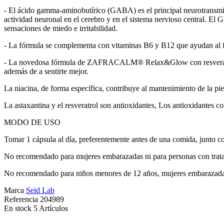
- El ácido gamma-aminobutírico (GABA) es el principal neurotransmisor 
actividad neuronal en el cerebro y en el sistema nervioso central. El G
sensaciones de miedo e irritabilidad.
- La fórmula se complementa con vitaminas B6 y B12 que ayudan al fun
- La novedosa fórmula de ZAFRACALM® Relax&Glow con resveratrol, ast
además de a sentirte mejor.
La niacina, de forma específica, contribuye al mantenimiento de la pi
La astaxantina y el resveratrol son antioxidantes, Los antioxidantes co
MODO DE USO
Tomar 1 cápsula al día, preferentemente antes de una comida, junto c
No recomendado para mujeres embarazadas ni para personas con trata
No recomendado para niños menores de 12 años, mujeres embarazadas
Marca
Seid Lab
Referencia
204989
En stock
5 Artículos