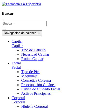
Buscar
Navegación de palanca
☰
Capilar
Capilar
Tipo de Cabello
Necesidad Capilar
Rutina Capilar
Facial
Facial
Tipo de Piel
Maquillaje
Cosmética Coreana
Preocupación Cutánea
Rutina de Cuidado Facial
Activos Principales
Corporal
Corporal
Higiene Corporal