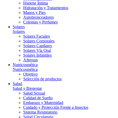
Higiene Íntima
Hidratación y Tratamientos
Manos y Pies
Autobronceadores
Colonias y Perfumes
Solares
Solares
Solares Faciales
Solares Corporales
Solares Capilares
Solares Vía Oral
Solares Infantiles
Aftersun
Nutricosmética
Nutricosmética
Objetivo
Selección de productos
Salud
Salud y Bienestar
Salud Sexual
Calidad de Sueño
Embarazo y Maternidad
Cuidado y Protección Frente a Insectos
Sistema Respiratorio
Salud Circulatoria