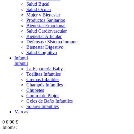
Salud Bucal
Salud Ocular
Mujer y Bienestar
Productos Sanitarios
Bienestar Emocional
Salud Cardiovascular
Bienestar Articular
Defensas / Sistema Inmune
Bienestar Digestivo
Salud Cognitiva
Infantil
Infantil
La Espartería Baby
Toallitas Infantiles
Cremas Infantiles
Champús Infantiles
Chupetes
Control de Piojos
Geles de Baño Infantiles
Solares Infantiles
Marcas
0
0,00 €
Idioma: