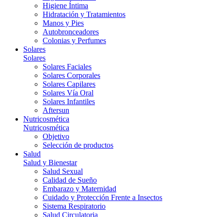
Higiene Íntima
Hidratación y Tratamientos
Manos y Pies
Autobronceadores
Colonias y Perfumes
Solares
Solares
Solares Faciales
Solares Corporales
Solares Capilares
Solares Vía Oral
Solares Infantiles
Aftersun
Nutricosmética
Nutricosmética
Objetivo
Selección de productos
Salud
Salud y Bienestar
Salud Sexual
Calidad de Sueño
Embarazo y Maternidad
Cuidado y Protección Frente a Insectos
Sistema Respiratorio
Salud Circulatoria