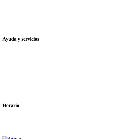
957 472 763
648 167 760
contacto@farmacialaesparteria.es
Ayuda y servicios
Tiempo estimado para la entrega
Métodos de pago
Política de privacidad
Política de cookies
Términos y condiciones legales
Horario
Lunes a Viernes: 8:00 a 22:00
Sábado: 9:00 a 22:00