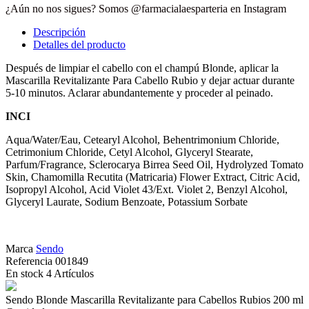
¿Aún no nos sigues? Somos @farmacialaesparteria en Instagram
Descripción
Detalles del producto
Después de limpiar el cabello con el champú Blonde, aplicar la
Mascarilla Revitalizante Para Cabello Rubio y dejar actuar durante
5-10 minutos. Aclarar abundantemente y proceder al peinado.
INCI
Aqua/Water/Eau, Cetearyl Alcohol, Behentrimonium Chloride,
Cetrimonium Chloride, Cetyl Alcohol, Glyceryl Stearate,
Parfum/Fragrance, Sclerocarya Birrea Seed Oil, Hydrolyzed Tomato
Skin, Chamomilla Recutita (Matricaria) Flower Extract, Citric Acid,
Isopropyl Alcohol, Acid Violet 43/Ext. Violet 2, Benzyl Alcohol,
Glyceryl Laurate, Sodium Benzoate, Potassium Sorbate
Marca
Sendo
Referencia
001849
En stock
4 Artículos
Sendo Blonde Mascarilla Revitalizante para Cabellos Rubios 200 ml