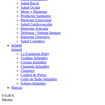
Salud Bucal
Salud Ocular
Mujer y Bienestar
Productos Sanitarios
Bienestar Emocional
Salud Cardiovascular
Bienestar Articular
Defensas / Sistema Inmune
Bienestar Digestivo
Salud Cognitiva
Infantil
Infantil
La Espartería Baby
Toallitas Infantiles
Cremas Infantiles
Champús Infantiles
Chupetes
Control de Piojos
Geles de Baño Infantiles
Solares Infantiles
Marcas
0
0,00 €
Idioma: