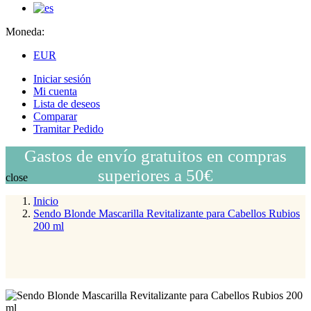
Moneda:
EUR
Iniciar sesión
Mi cuenta
Lista de deseos
Comparar
Tramitar Pedido
Gastos de envío gratuitos en compras
superiores a 50€
close
Inicio
Sendo Blonde Mascarilla Revitalizante para Cabellos Rubios
200 ml