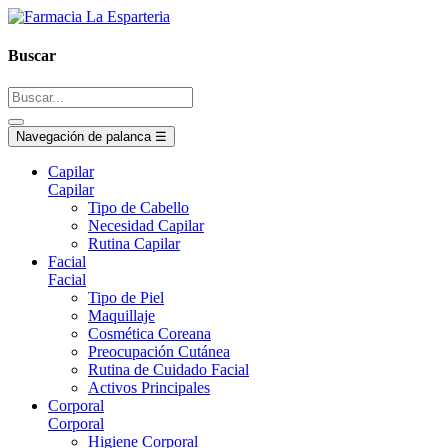
Buscar
Navegación de palanca
☰
Capilar
Capilar
Tipo de Cabello
Necesidad Capilar
Rutina Capilar
Facial
Facial
Tipo de Piel
Maquillaje
Cosmética Coreana
Preocupación Cutánea
Rutina de Cuidado Facial
Activos Principales
Corporal
Corporal
Higiene Corporal