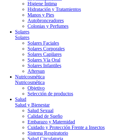
Higiene Íntima
Hidratación y Tratamientos
Manos y Pies
Autobronceadores
Colonias y Perfumes
Solares
Solares
Solares Faciales
Solares Corporales
Solares Capilares
Solares Vía Oral
Solares Infantiles
Aftersun
Nutricosmética
Nutricosmética
Objetivo
Selección de productos
Salud
Salud y Bienestar
Salud Sexual
Calidad de Sueño
Embarazo y Maternidad
Cuidado y Protección Frente a Insectos
Sistema Respiratorio
Salud Circulatoria