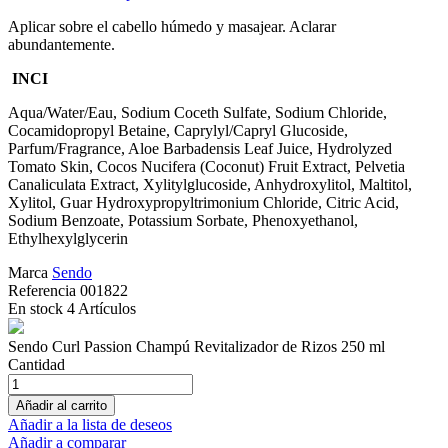
Aplicar sobre el cabello húmedo y masajear. Aclarar
abundantemente.
INCI
Aqua/Water/Eau, Sodium Coceth Sulfate, Sodium Chloride,
Cocamidopropyl Betaine, Caprylyl/Capryl Glucoside,
Parfum/Fragrance, Aloe Barbadensis Leaf Juice, Hydrolyzed
Tomato Skin, Cocos Nucifera (Coconut) Fruit Extract, Pelvetia
Canaliculata Extract, Xylitylglucoside, Anhydroxylitol, Maltitol,
Xylitol, Guar Hydroxypropyltrimonium Chloride, Citric Acid,
Sodium Benzoate, Potassium Sorbate, Phenoxyethanol,
Ethylhexylglycerin
Marca
Sendo
Referencia
001822
En stock
4 Artículos
Sendo Curl Passion Champú Revitalizador de Rizos 250 ml
Cantidad
Añadir al carrito
Añadir a la lista de deseos
Añadir a comparar