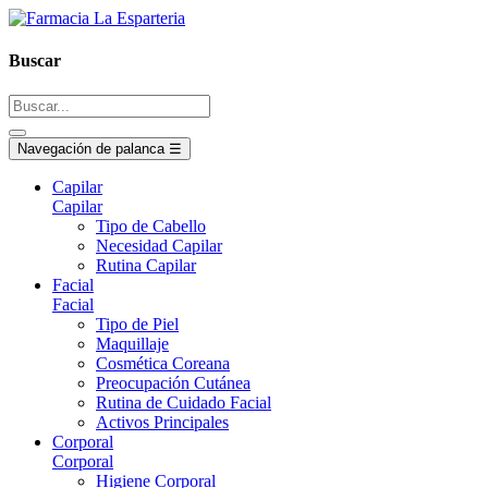
Buscar
Navegación de palanca
☰
Capilar
Capilar
Tipo de Cabello
Necesidad Capilar
Rutina Capilar
Facial
Facial
Tipo de Piel
Maquillaje
Cosmética Coreana
Preocupación Cutánea
Rutina de Cuidado Facial
Activos Principales
Corporal
Corporal
Higiene Corporal