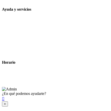
Ayuda y servicios
Tiempo estimado para la entrega
Métodos de pago
Política de privacidad
Política de cookies
Términos y condiciones legales
Horario
Lunes a Viernes: 8:00 a 22:00
Sábado: 9:00 a 22:00
¿En qué podemos ayudarte?

×