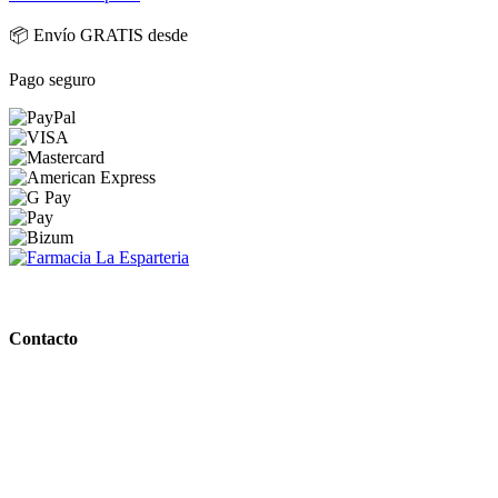
📦 Envío GRATIS desde
Pago seguro
PARAFARMACIA LA ESPARTERIA
Contacto
Calle Rodríguez Marín, 8 14002, Córdoba
957 472 763
648 167 760
contacto@farmacialaesparteria.es