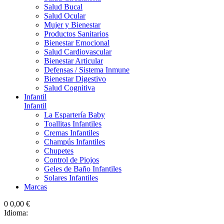
Salud Bucal
Salud Ocular
Mujer y Bienestar
Productos Sanitarios
Bienestar Emocional
Salud Cardiovascular
Bienestar Articular
Defensas / Sistema Inmune
Bienestar Digestivo
Salud Cognitiva
Infantil
Infantil
La Espartería Baby
Toallitas Infantiles
Cremas Infantiles
Champús Infantiles
Chupetes
Control de Piojos
Geles de Baño Infantiles
Solares Infantiles
Marcas
0
0,00 €
Idioma: