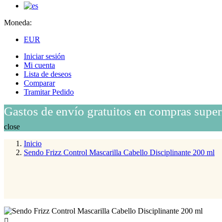
Moneda:
EUR
Iniciar sesión
Mi cuenta
Lista de deseos
Comparar
Tramitar Pedido
Gastos de envío gratuitos en compras super
close
Inicio
Sendo Frizz Control Mascarilla Cabello Disciplinante 200 ml
