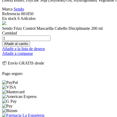
(Shea) Butter, Glycine Soja (Soybean) Oil, Hydrogenated Vegetable O
Marca
Sendo
Referencia
001850
En stock
6 Artículos
Sendo Frizz Control Mascarilla Cabello Disciplinante 200 ml
Cantidad
Añadir al carrito
Añadir a la lista de deseos
Añadir a comparar
📦 Envío GRATIS desde
Pago seguro