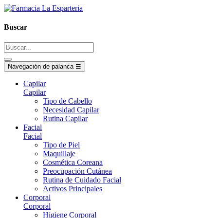
Buscar
Navegación de palanca
☰
Capilar
Capilar
Tipo de Cabello
Necesidad Capilar
Rutina Capilar
Facial
Facial
Tipo de Piel
Maquillaje
Cosmética Coreana
Preocupación Cutánea
Rutina de Cuidado Facial
Activos Principales
Corporal
Corporal
Higiene Corporal