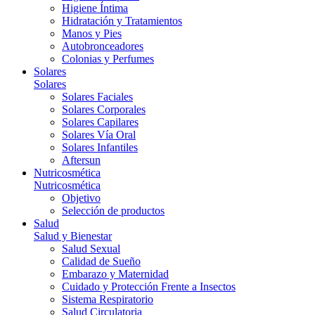
Higiene Íntima
Hidratación y Tratamientos
Manos y Pies
Autobronceadores
Colonias y Perfumes
Solares
Solares
Solares Faciales
Solares Corporales
Solares Capilares
Solares Vía Oral
Solares Infantiles
Aftersun
Nutricosmética
Nutricosmética
Objetivo
Selección de productos
Salud
Salud y Bienestar
Salud Sexual
Calidad de Sueño
Embarazo y Maternidad
Cuidado y Protección Frente a Insectos
Sistema Respiratorio
Salud Circulatoria