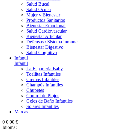
Salud Bucal
Salud Ocular
Mujer y Bienestar
Productos Sanitarios
Bienestar Emocional
Salud Cardiovascular
Bienestar Articular
Defensas / Sistema Inmune
Bienestar Digestivo
Salud Cognitiva
Infantil
Infantil
La Espartería Baby
Toallitas Infantiles
Cremas Infantiles
Champús Infantiles
Chupetes
Control de Piojos
Geles de Baño Infantiles
Solares Infantiles
Marcas
0
0,00 €
Idioma: