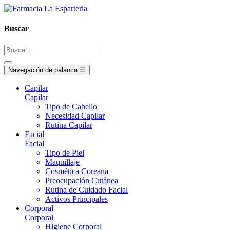
Buscar
Navegación de palanca
☰
Capilar
Capilar
Tipo de Cabello
Necesidad Capilar
Rutina Capilar
Facial
Facial
Tipo de Piel
Maquillaje
Cosmética Coreana
Preocupación Cutánea
Rutina de Cuidado Facial
Activos Principales
Corporal
Corporal
Higiene Corporal