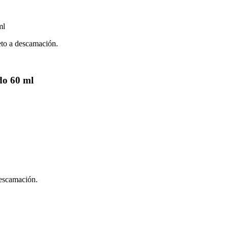
jeto a descamación.
do 60 ml
descamación.