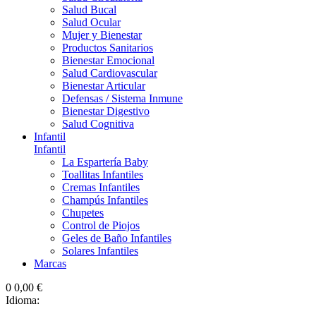
Salud Bucal
Salud Ocular
Mujer y Bienestar
Productos Sanitarios
Bienestar Emocional
Salud Cardiovascular
Bienestar Articular
Defensas / Sistema Inmune
Bienestar Digestivo
Salud Cognitiva
Infantil
Infantil
La Espartería Baby
Toallitas Infantiles
Cremas Infantiles
Champús Infantiles
Chupetes
Control de Piojos
Geles de Baño Infantiles
Solares Infantiles
Marcas
0
0,00 €
Idioma: