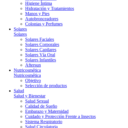
Higiene Íntima
Hidratación y Tratamientos
Manos y Pies
Autobronceadores
Colonias y Perfumes
Solares
Solares
Solares Faciales
Solares Corporales
Solares Capilares
Solares Vía Oral
Solares Infantiles
Aftersun
Nutricosmética
Nutricosmética
Objetivo
Selección de productos
Salud
Salud y Bienestar
Salud Sexual
Calidad de Sueño
Embarazo y Maternidad
Cuidado y Protección Frente a Insectos
Sistema Respiratorio
Salud Circulatoria