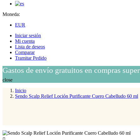
Moneda:
EUR
Iniciar sesión
Mi cuenta
Lista de deseos
Comparar
Tramitar Pedido
Gastos de envío gratuitos en compras super
close
Inicio
Sendo Scalp Relief Loción Purificante Cuero Cabelludo 60 ml
