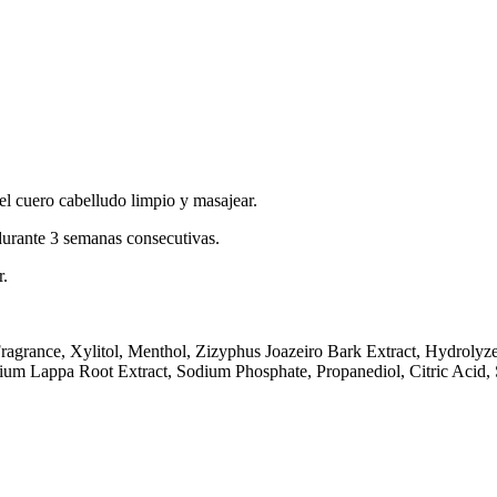
l cuero cabelludo limpio y masajear.
durante 3 semanas consecutivas.
r.
agrance, Xylitol, Menthol, Zizyphus Joazeiro Bark Extract, Hydrolyzed
rctium Lappa Root Extract, Sodium Phosphate, Propanediol, Citric Acid