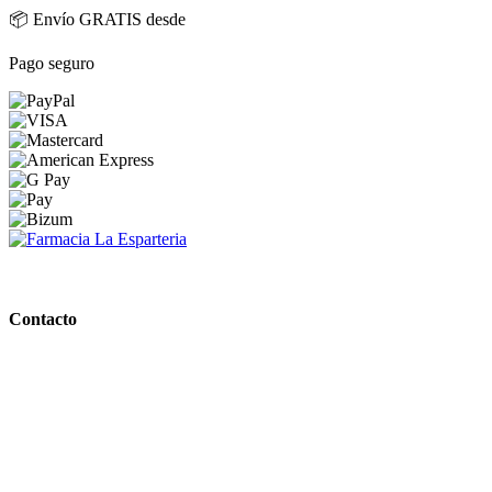
📦 Envío GRATIS desde
Pago seguro
PARAFARMACIA LA ESPARTERIA
Contacto
Calle Rodríguez Marín, 8 14002, Córdoba
957 472 763
648 167 760
contacto@farmacialaesparteria.es