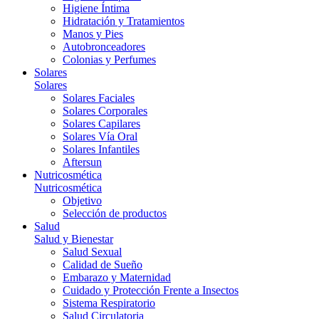
Higiene Íntima
Hidratación y Tratamientos
Manos y Pies
Autobronceadores
Colonias y Perfumes
Solares
Solares
Solares Faciales
Solares Corporales
Solares Capilares
Solares Vía Oral
Solares Infantiles
Aftersun
Nutricosmética
Nutricosmética
Objetivo
Selección de productos
Salud
Salud y Bienestar
Salud Sexual
Calidad de Sueño
Embarazo y Maternidad
Cuidado y Protección Frente a Insectos
Sistema Respiratorio
Salud Circulatoria