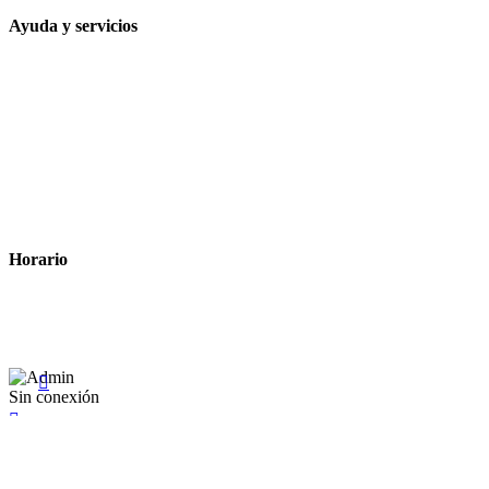
Ayuda y servicios
Tiempo estimado para la entrega
Métodos de pago
Política de privacidad
Política de cookies
Términos y condiciones legales
Horario
Lunes a Viernes: 8:00 a 22:00
Sábado: 9:00 a 22:00

Sin conexión

×
Existente Affiliate
Ingrese a su cuenta