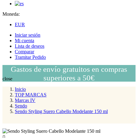
Moneda:
EUR
Iniciar sesión
Mi cuenta
Lista de deseos
Comparar
Tramitar Pedido
Gastos de envío gratuitos en compras
superiores a 50€
close
Inicio
TOP MARCAS
Marcas IV
Sendo
Sendo Styling Suero Cabello Modelante 150 ml
