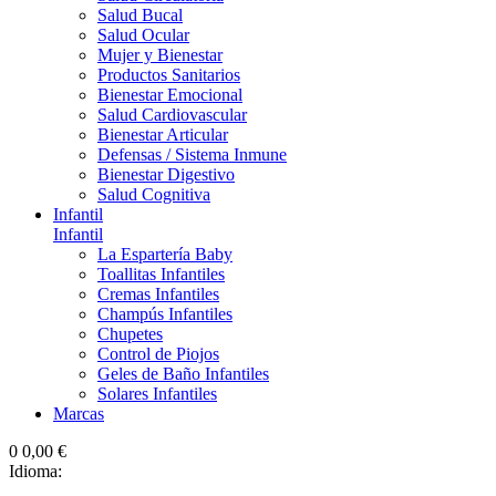
Salud Bucal
Salud Ocular
Mujer y Bienestar
Productos Sanitarios
Bienestar Emocional
Salud Cardiovascular
Bienestar Articular
Defensas / Sistema Inmune
Bienestar Digestivo
Salud Cognitiva
Infantil
Infantil
La Espartería Baby
Toallitas Infantiles
Cremas Infantiles
Champús Infantiles
Chupetes
Control de Piojos
Geles de Baño Infantiles
Solares Infantiles
Marcas
0
0,00 €
Idioma: