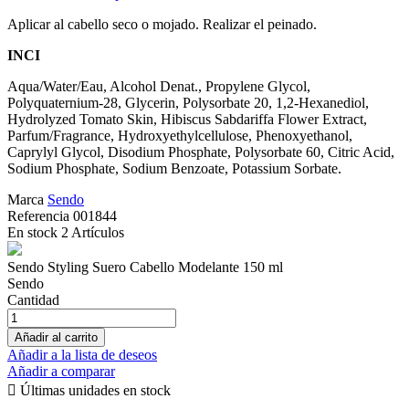
Aplicar al cabello seco o mojado. Realizar el peinado.
INCI
Aqua/Water/Eau, Alcohol Denat., Propylene Glycol,
Polyquaternium-28, Glycerin, Polysorbate 20, 1,2-Hexanediol,
Hydrolyzed Tomato Skin, Hibiscus Sabdariffa Flower Extract,
Parfum/Fragrance, Hydroxyethylcellulose, Phenoxyethanol,
Caprylyl Glycol, Disodium Phosphate, Polysorbate 60, Citric Acid,
Sodium Phosphate, Sodium Benzoate, Potassium Sorbate.
Marca
Sendo
Referencia
001844
En stock
2 Artículos
Sendo Styling Suero Cabello Modelante 150 ml
Sendo
Cantidad
Añadir al carrito
Añadir a la lista de deseos
Añadir a comparar

Últimas unidades en stock