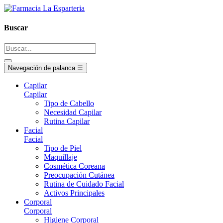
Buscar
Navegación de palanca
☰
Capilar
Capilar
Tipo de Cabello
Necesidad Capilar
Rutina Capilar
Facial
Facial
Tipo de Piel
Maquillaje
Cosmética Coreana
Preocupación Cutánea
Rutina de Cuidado Facial
Activos Principales
Corporal
Corporal
Higiene Corporal