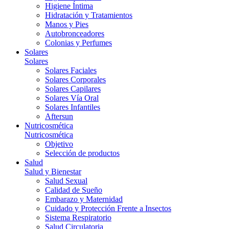
Higiene Íntima
Hidratación y Tratamientos
Manos y Pies
Autobronceadores
Colonias y Perfumes
Solares
Solares
Solares Faciales
Solares Corporales
Solares Capilares
Solares Vía Oral
Solares Infantiles
Aftersun
Nutricosmética
Nutricosmética
Objetivo
Selección de productos
Salud
Salud y Bienestar
Salud Sexual
Calidad de Sueño
Embarazo y Maternidad
Cuidado y Protección Frente a Insectos
Sistema Respiratorio
Salud Circulatoria