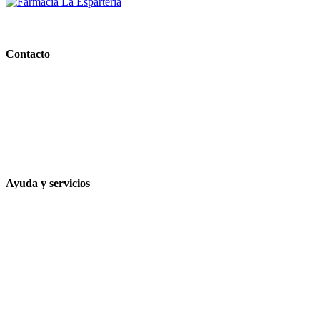
PARAFARMACIA LA ESPARTERIA
Contacto
Calle Rodríguez Marín, 8 14002, Córdoba
957 472 763
648 167 760
contacto@farmacialaesparteria.es
Ayuda y servicios
Tiempo estimado para la entrega
Métodos de pago
Política de privacidad
Política de cookies
Términos y condiciones legales