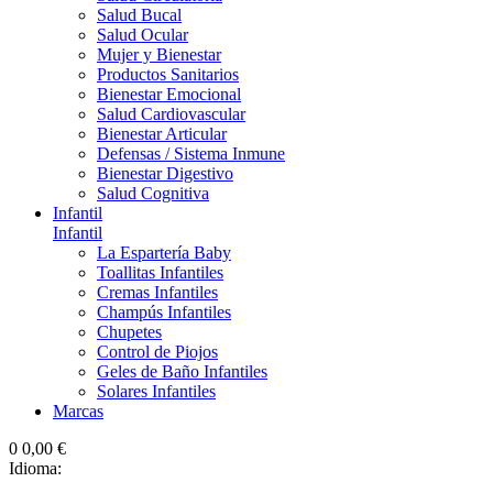
Salud Bucal
Salud Ocular
Mujer y Bienestar
Productos Sanitarios
Bienestar Emocional
Salud Cardiovascular
Bienestar Articular
Defensas / Sistema Inmune
Bienestar Digestivo
Salud Cognitiva
Infantil
Infantil
La Espartería Baby
Toallitas Infantiles
Cremas Infantiles
Champús Infantiles
Chupetes
Control de Piojos
Geles de Baño Infantiles
Solares Infantiles
Marcas
0
0,00 €
Idioma: