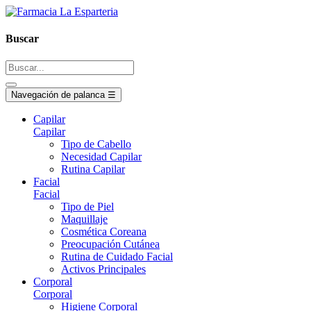
Buscar
Navegación de palanca
☰
Capilar
Capilar
Tipo de Cabello
Necesidad Capilar
Rutina Capilar
Facial
Facial
Tipo de Piel
Maquillaje
Cosmética Coreana
Preocupación Cutánea
Rutina de Cuidado Facial
Activos Principales
Corporal
Corporal
Higiene Corporal