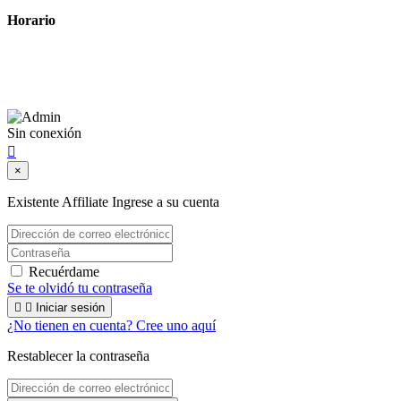
Horario
Lunes a Viernes: 8:00 a 22:00
Sábado: 9:00 a 22:00
Sin conexión

×
Existente Affiliate
Ingrese a su cuenta
Recuérdame
Se te olvidó tu contraseña


Iniciar sesión
¿No tienen en cuenta? Cree uno aquí
Restablecer la contraseña