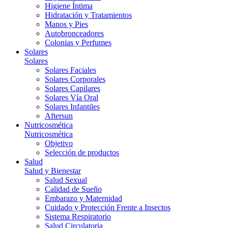
Higiene Íntima
Hidratación y Tratamientos
Manos y Pies
Autobronceadores
Colonias y Perfumes
Solares
Solares
Solares Faciales
Solares Corporales
Solares Capilares
Solares Vía Oral
Solares Infantiles
Aftersun
Nutricosmética
Nutricosmética
Objetivo
Selección de productos
Salud
Salud y Bienestar
Salud Sexual
Calidad de Sueño
Embarazo y Maternidad
Cuidado y Protección Frente a Insectos
Sistema Respiratorio
Salud Circulatoria