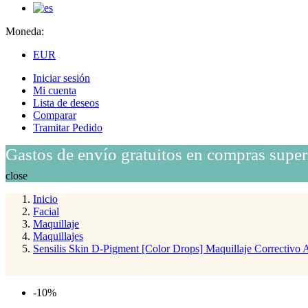
Moneda:
EUR
Iniciar sesión
Mi cuenta
Lista de deseos
Comparar
Tramitar Pedido
Gastos de envío gratuitos en compras super
close
Inicio
Facial
Maquillaje
Maquillajes
Sensilis Skin D-Pigment [Color Drops] Maquillaje Correctivo 
-10%