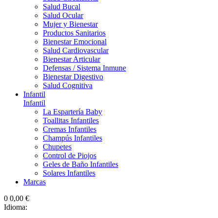
Salud Bucal
Salud Ocular
Mujer y Bienestar
Productos Sanitarios
Bienestar Emocional
Salud Cardiovascular
Bienestar Articular
Defensas / Sistema Inmune
Bienestar Digestivo
Salud Cognitiva
Infantil
Infantil
La Espartería Baby
Toallitas Infantiles
Cremas Infantiles
Champús Infantiles
Chupetes
Control de Piojos
Geles de Baño Infantiles
Solares Infantiles
Marcas
0
0,00 €
Idioma: