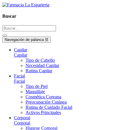
Buscar
Navegación de palanca
☰
Capilar
Capilar
Tipo de Cabello
Necesidad Capilar
Rutina Capilar
Facial
Facial
Tipo de Piel
Maquillaje
Cosmética Coreana
Preocupación Cutánea
Rutina de Cuidado Facial
Activos Principales
Corporal
Corporal
Higiene Corporal