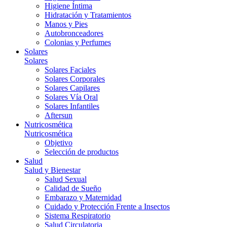
Higiene Íntima
Hidratación y Tratamientos
Manos y Pies
Autobronceadores
Colonias y Perfumes
Solares
Solares
Solares Faciales
Solares Corporales
Solares Capilares
Solares Vía Oral
Solares Infantiles
Aftersun
Nutricosmética
Nutricosmética
Objetivo
Selección de productos
Salud
Salud y Bienestar
Salud Sexual
Calidad de Sueño
Embarazo y Maternidad
Cuidado y Protección Frente a Insectos
Sistema Respiratorio
Salud Circulatoria