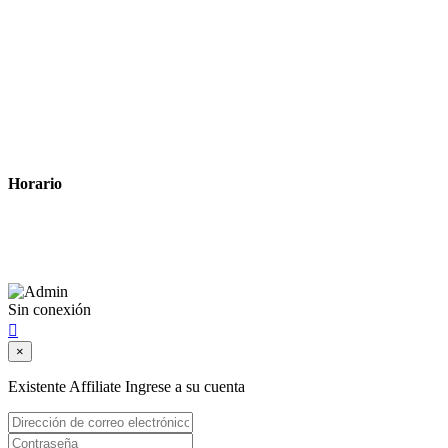
Tiempo estimado para la entrega
Métodos de pago
Política de privacidad
Política de cookies
Términos y condiciones legales
Horario
Lunes a Viernes: 8:00 a 22:00
Sábado: 9:00 a 22:00
Sin conexión

×
Existente Affiliate
Ingrese a su cuenta