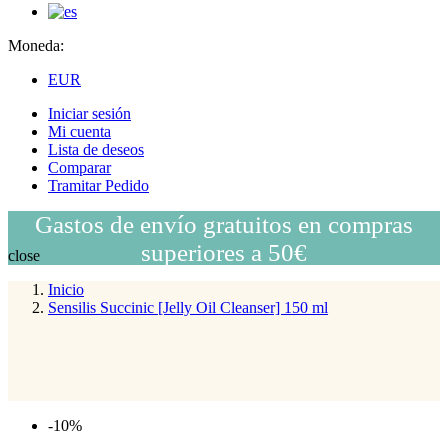
Moneda:
EUR
Iniciar sesión
Mi cuenta
Lista de deseos
Comparar
Tramitar Pedido
Gastos de envío gratuitos en compras
superiores a 50€
close
Inicio
Sensilis Succinic [Jelly Oil Cleanser] 150 ml
-10%