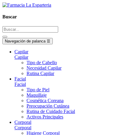
Buscar
Navegación de palanca
☰
Capilar
Capilar
Tipo de Cabello
Necesidad Capilar
Rutina Capilar
Facial
Facial
Tipo de Piel
Maquillaje
Cosmética Coreana
Preocupación Cutánea
Rutina de Cuidado Facial
Activos Principales
Corporal
Corporal
Higiene Corporal