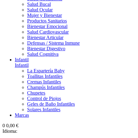
Salud Bucal
Salud Ocular
Mujer y Bienestar
Productos Sanitarios
Bienestar Emocional
Salud Cardiovascular
Bienestar Articular
Defensas / Sistema Inmune
Bienestar Digestivo
Salud Cognitiva
Infantil
Infantil
La Espartería Baby
Toallitas Infantiles
Cremas Infantiles
Champús Infantiles
Chupetes
Control de Piojos
Geles de Baño Infantiles
Solares Infantiles
Marcas
0
0,00 €
Idioma: