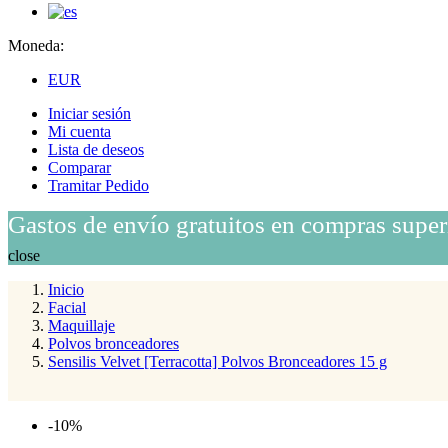
Moneda:
EUR
Iniciar sesión
Mi cuenta
Lista de deseos
Comparar
Tramitar Pedido
Gastos de envío gratuitos en compras super
close
Inicio
Facial
Maquillaje
Polvos bronceadores
Sensilis Velvet [Terracotta] Polvos Bronceadores 15 g
-10%