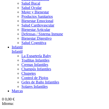
Salud Bucal
Salud Ocular
Mujer y Bienestar
Productos Sanitarios
Bienestar Emocional
Salud Cardiovascular
Bienestar Articular
Defensas / Sistema Inmune
Bienestar Digestivo
Salud Cognitiva
Infantil
Infantil
La Espartería Baby
Toallitas Infantiles
Cremas Infantiles
Champús Infantiles
Chupetes
Control de Piojos
Geles de Baño Infantiles
Solares Infantiles
Marcas
0
0,00 €
Idioma: