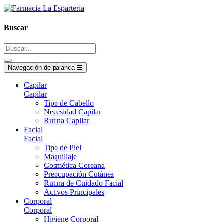
Buscar
Navegación de palanca
☰
Capilar
Capilar
Tipo de Cabello
Necesidad Capilar
Rutina Capilar
Facial
Facial
Tipo de Piel
Maquillaje
Cosmética Coreana
Preocupación Cutánea
Rutina de Cuidado Facial
Activos Principales
Corporal
Corporal
Higiene Corporal