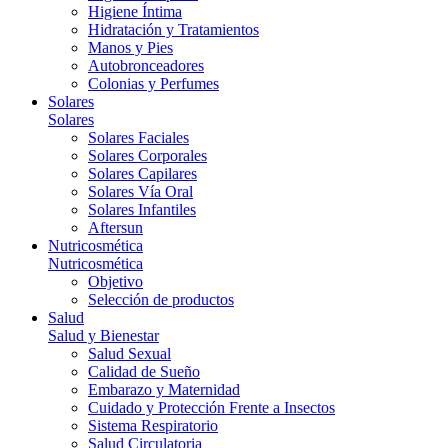
Higiene Íntima
Hidratación y Tratamientos
Manos y Pies
Autobronceadores
Colonias y Perfumes
Solares
Solares
Solares Faciales
Solares Corporales
Solares Capilares
Solares Vía Oral
Solares Infantiles
Aftersun
Nutricosmética
Nutricosmética
Objetivo
Selección de productos
Salud
Salud y Bienestar
Salud Sexual
Calidad de Sueño
Embarazo y Maternidad
Cuidado y Protección Frente a Insectos
Sistema Respiratorio
Salud Circulatoria