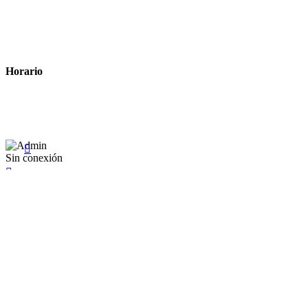
Política de cookies
Términos y condiciones legales
Horario
Lunes a Viernes: 8:00 a 22:00
Sábado: 9:00 a 22:00

Sin conexión

×
Existente Affiliate
Ingrese a su cuenta
Recuérdame
Se te olvidó tu contraseña


Iniciar sesión
¿No tienen en cuenta? Cree uno aquí