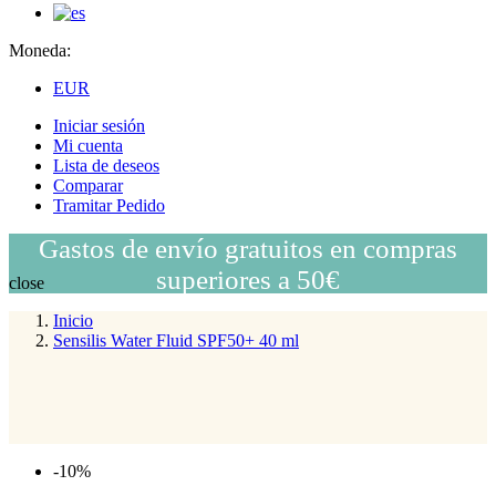
Moneda:
EUR
Iniciar sesión
Mi cuenta
Lista de deseos
Comparar
Tramitar Pedido
Gastos de envío gratuitos en compras
superiores a 50€
close
Inicio
Sensilis Water Fluid SPF50+ 40 ml
-10%