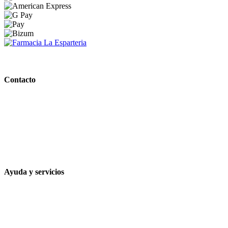
PARAFARMACIA LA ESPARTERIA
Contacto
Calle Rodríguez Marín, 8 14002, Córdoba
957 472 763
648 167 760
contacto@farmacialaesparteria.es
Ayuda y servicios
Tiempo estimado para la entrega
Métodos de pago
Política de privacidad