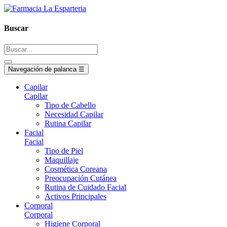
Buscar
Navegación de palanca
☰
Capilar
Capilar
Tipo de Cabello
Necesidad Capilar
Rutina Capilar
Facial
Facial
Tipo de Piel
Maquillaje
Cosmética Coreana
Preocupación Cutánea
Rutina de Cuidado Facial
Activos Principales
Corporal
Corporal
Higiene Corporal