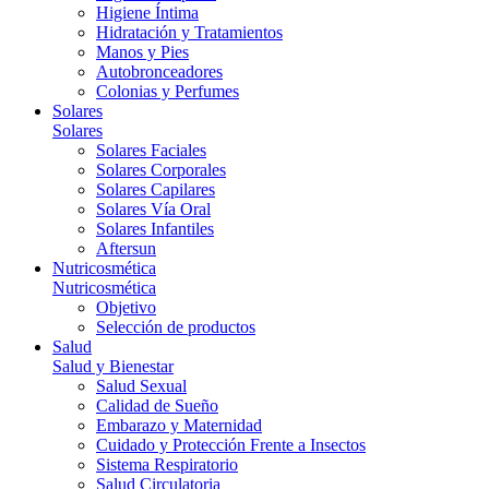
Higiene Íntima
Hidratación y Tratamientos
Manos y Pies
Autobronceadores
Colonias y Perfumes
Solares
Solares
Solares Faciales
Solares Corporales
Solares Capilares
Solares Vía Oral
Solares Infantiles
Aftersun
Nutricosmética
Nutricosmética
Objetivo
Selección de productos
Salud
Salud y Bienestar
Salud Sexual
Calidad de Sueño
Embarazo y Maternidad
Cuidado y Protección Frente a Insectos
Sistema Respiratorio
Salud Circulatoria