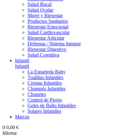
Salud Bucal
Salud Ocular
Mujer y Bienestar
Productos Sanitarios
Bienestar Emocional
Salud Cardiovascular
Bienestar Articular
Defensas / Sistema Inmune
Bienestar Digestivo
Salud Cognitiva
Infantil
Infantil
La Espartería Baby
Toallitas Infantiles
Cremas Infantiles
Champús Infantiles
Chupetes
Control de Piojos
Geles de Baño Infantiles
Solares Infantiles
Marcas
0
0,00 €
Idioma: