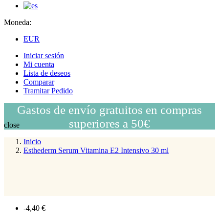
Moneda:
EUR
Iniciar sesión
Mi cuenta
Lista de deseos
Comparar
Tramitar Pedido
Gastos de envío gratuitos en compras
superiores a 50€
close
Inicio
Esthederm Serum Vitamina E2 Intensivo 30 ml
-4,40 €