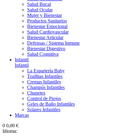
Salud Bucal
Salud Ocular
Mujer y Bienestar
Productos Sanitarios
Bienestar Emocional
Salud Cardiovascular
Bienestar Articular
Defensas / Sistema Inmune
Bienestar Digestivo
Salud Cognitiva
Infantil
Infantil
La Espartería Baby
Toallitas Infantiles
Cremas Infantiles
Champús Infantiles
Chupetes
Control de Piojos
Geles de Baño Infantiles
Solares Infantiles
Marcas
0
0,00 €
Idioma: