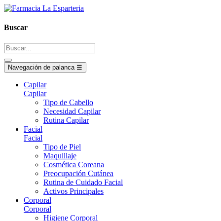
Buscar
Navegación de palanca
☰
Capilar
Capilar
Tipo de Cabello
Necesidad Capilar
Rutina Capilar
Facial
Facial
Tipo de Piel
Maquillaje
Cosmética Coreana
Preocupación Cutánea
Rutina de Cuidado Facial
Activos Principales
Corporal
Corporal
Higiene Corporal