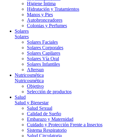
Higiene Íntima
Hidratación y Tratamientos
Manos y Pies
Autobronceadores
Colonias y Perfumes
Solares
Solares
Solares Faciales
Solares Corporales
Solares Capilares
Solares Vía Oral
Solares Infantiles
Aftersun
Nutricosmética
Nutricosmética
Objetivo
Selección de productos
Salud
Salud y Bienestar
Salud Sexual
Calidad de Sueño
Embarazo y Maternidad
Cuidado y Protección Frente a Insectos
Sistema Respiratorio
Salud Circulatoria