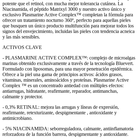
potente que el retinol, con mucha mejor tolerancia cutánea. La
Niacinamida, el péptido Matrixyl 3000 y nuestro activo único y
exclusivo Plasmarine Active Complex™ completan la fórmula para
ofrecer un tratamiento nocturno 360º, perfecto para aquellas pieles
que busquen un único producto multifunción para mejorar todos los
signos del envejecimiento, incluidas las pieles con tendencia acneica
y las más sensibles.
ACTIVOS CLAVE
- PLASMARINE ACTIVE COMPLEX™: complejo de microalgas
marinas obtenido exclusivamente a través de la tecnología Bluevert.
Formulado con liposomas, para una mayor penetración epidérmica.
Ofrece a la piel una gama de principios activos: ácidos grasos,
vitaminas, minerales, aminoácidos y proteínas. Plasmarine Active
Complex ™ es un concentrado antiedad con múltiples efectos:
antiarrugas, hidratante, reafirmante, reparador, antimanchas,
calmante y protector.
- 0,3% RETINAL: mejora las arrugas y líneas de expresión,
reafirmante, retexturizante, despigmentante , antioxidante y
antimicrobiano.
- 5% NIACINAMIDA: seborreguladora, calmante, antiinflamatoria
reforzadora de la función barrera, despigmentante y antioxidante.