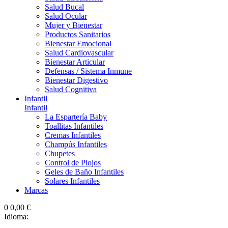
Salud Bucal
Salud Ocular
Mujer y Bienestar
Productos Sanitarios
Bienestar Emocional
Salud Cardiovascular
Bienestar Articular
Defensas / Sistema Inmune
Bienestar Digestivo
Salud Cognitiva
Infantil
Infantil
La Espartería Baby
Toallitas Infantiles
Cremas Infantiles
Champús Infantiles
Chupetes
Control de Piojos
Geles de Baño Infantiles
Solares Infantiles
Marcas
0
0,00 €
Idioma: