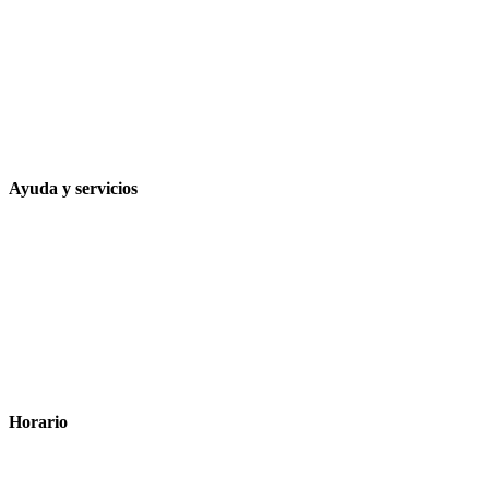
Calle Rodríguez Marín, 8 14002, Córdoba
957 472 763
648 167 760
contacto@farmacialaesparteria.es
Ayuda y servicios
Tiempo estimado para la entrega
Métodos de pago
Política de privacidad
Política de cookies
Términos y condiciones legales
Horario
Lunes a Viernes: 8:00 a 22:00