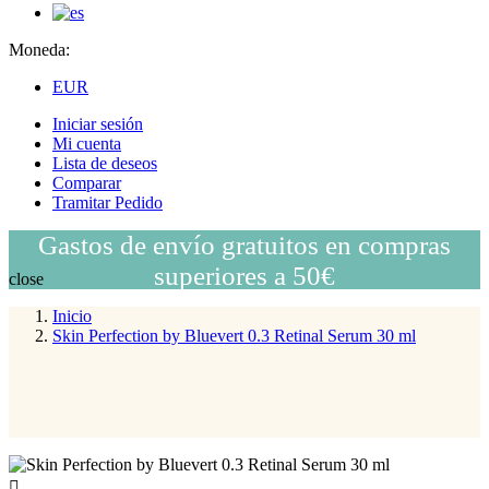
Moneda:
EUR
Iniciar sesión
Mi cuenta
Lista de deseos
Comparar
Tramitar Pedido
Gastos de envío gratuitos en compras
superiores a 50€
close
Inicio
Skin Perfection by Bluevert 0.3 Retinal Serum 30 ml
