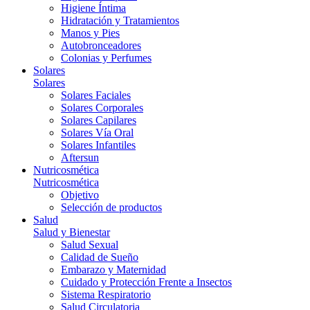
Higiene Íntima
Hidratación y Tratamientos
Manos y Pies
Autobronceadores
Colonias y Perfumes
Solares
Solares
Solares Faciales
Solares Corporales
Solares Capilares
Solares Vía Oral
Solares Infantiles
Aftersun
Nutricosmética
Nutricosmética
Objetivo
Selección de productos
Salud
Salud y Bienestar
Salud Sexual
Calidad de Sueño
Embarazo y Maternidad
Cuidado y Protección Frente a Insectos
Sistema Respiratorio
Salud Circulatoria