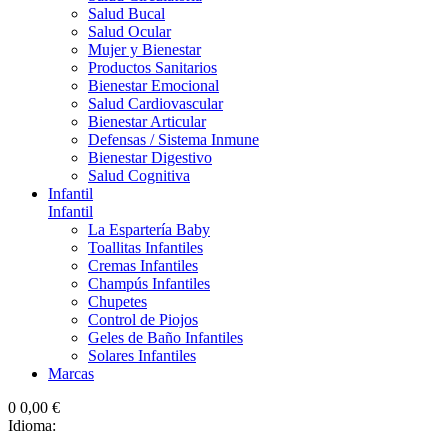
Salud Bucal
Salud Ocular
Mujer y Bienestar
Productos Sanitarios
Bienestar Emocional
Salud Cardiovascular
Bienestar Articular
Defensas / Sistema Inmune
Bienestar Digestivo
Salud Cognitiva
Infantil
Infantil
La Espartería Baby
Toallitas Infantiles
Cremas Infantiles
Champús Infantiles
Chupetes
Control de Piojos
Geles de Baño Infantiles
Solares Infantiles
Marcas
0
0,00 €
Idioma: