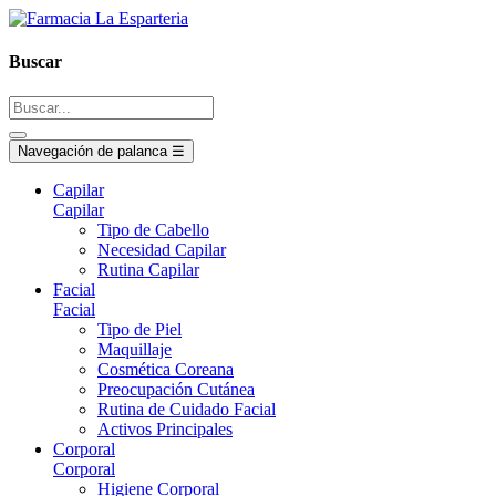
Buscar
Navegación de palanca
☰
Capilar
Capilar
Tipo de Cabello
Necesidad Capilar
Rutina Capilar
Facial
Facial
Tipo de Piel
Maquillaje
Cosmética Coreana
Preocupación Cutánea
Rutina de Cuidado Facial
Activos Principales
Corporal
Corporal
Higiene Corporal