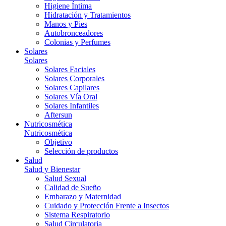
Higiene Íntima
Hidratación y Tratamientos
Manos y Pies
Autobronceadores
Colonias y Perfumes
Solares
Solares
Solares Faciales
Solares Corporales
Solares Capilares
Solares Vía Oral
Solares Infantiles
Aftersun
Nutricosmética
Nutricosmética
Objetivo
Selección de productos
Salud
Salud y Bienestar
Salud Sexual
Calidad de Sueño
Embarazo y Maternidad
Cuidado y Protección Frente a Insectos
Sistema Respiratorio
Salud Circulatoria