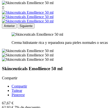

Anterior
Siguiente
Crema hidratante rica y reparadora para pieles normales o secas
Skinceuticals Emollience 50 ml
Compartir
Compartir
Tuitear
Pinterest
67,67 €
62,93 €
7% de descuento