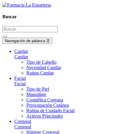
Buscar
Navegación de palanca
☰
Capilar
Capilar
Tipo de Cabello
Necesidad Capilar
Rutina Capilar
Facial
Facial
Tipo de Piel
Maquillaje
Cosmética Coreana
Preocupación Cutánea
Rutina de Cuidado Facial
Activos Principales
Corporal
Corporal
Higiene Corporal