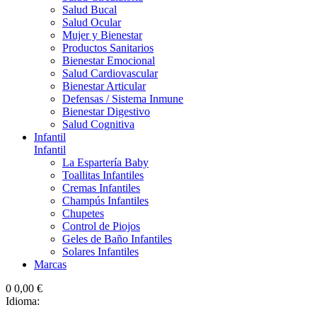
Salud Bucal
Salud Ocular
Mujer y Bienestar
Productos Sanitarios
Bienestar Emocional
Salud Cardiovascular
Bienestar Articular
Defensas / Sistema Inmune
Bienestar Digestivo
Salud Cognitiva
Infantil
Infantil
La Espartería Baby
Toallitas Infantiles
Cremas Infantiles
Champús Infantiles
Chupetes
Control de Piojos
Geles de Baño Infantiles
Solares Infantiles
Marcas
0
0,00 €
Idioma: