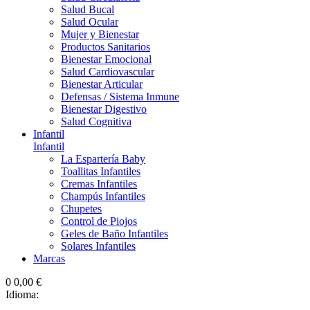
Salud Bucal
Salud Ocular
Mujer y Bienestar
Productos Sanitarios
Bienestar Emocional
Salud Cardiovascular
Bienestar Articular
Defensas / Sistema Inmune
Bienestar Digestivo
Salud Cognitiva
Infantil
Infantil
La Espartería Baby
Toallitas Infantiles
Cremas Infantiles
Champús Infantiles
Chupetes
Control de Piojos
Geles de Baño Infantiles
Solares Infantiles
Marcas
0
0,00 €
Idioma: