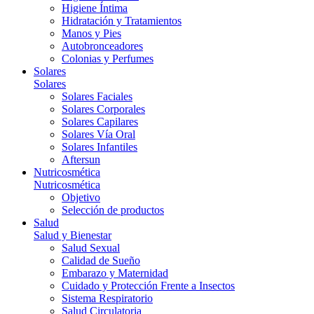
Higiene Íntima
Hidratación y Tratamientos
Manos y Pies
Autobronceadores
Colonias y Perfumes
Solares
Solares
Solares Faciales
Solares Corporales
Solares Capilares
Solares Vía Oral
Solares Infantiles
Aftersun
Nutricosmética
Nutricosmética
Objetivo
Selección de productos
Salud
Salud y Bienestar
Salud Sexual
Calidad de Sueño
Embarazo y Maternidad
Cuidado y Protección Frente a Insectos
Sistema Respiratorio
Salud Circulatoria