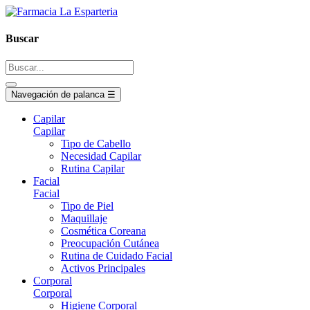
Buscar
Navegación de palanca
☰
Capilar
Capilar
Tipo de Cabello
Necesidad Capilar
Rutina Capilar
Facial
Facial
Tipo de Piel
Maquillaje
Cosmética Coreana
Preocupación Cutánea
Rutina de Cuidado Facial
Activos Principales
Corporal
Corporal
Higiene Corporal