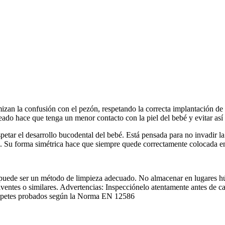
zan la confusión con el pezón, respetando la correcta implantación de l
eado hace que tenga un menor contacto con la piel del bebé y evitar así i
spetar el desarrollo bucodental del bebé. Está pensada para no invadir 
te. Su forma simétrica hace que siempre quede correctamente colocada en
n puede ser un método de limpieza adecuado. No almacenar en lugares 
ventes o similares. Advertencias: Inspecciónelo atentamente antes de ca
 chupetes probados según la Norma EN 12586