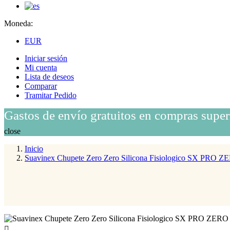
Moneda:
EUR
Iniciar sesión
Mi cuenta
Lista de deseos
Comparar
Tramitar Pedido
Gastos de envío gratuitos en compras super
close
Inicio
Suavinex Chupete Zero Zero Silicona Fisiologico SX PRO Z
