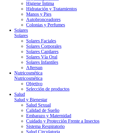
Higiene Íntima
Hidratación y Tratamientos
Manos y Pies
Autobronceadores
Colonias y Perfumes
Solares
Solares
Solares Faciales
Solares Corporales
Solares Capilares
Solares Vía Oral
Solares Infantiles
Aftersun
Nutricosmética
Nutricosmética
Objetivo
Selección de productos
Salud
Salud y Bienestar
Salud Sexual
Calidad de Sueño
Embarazo y Maternidad
Cuidado y Protección Frente a Insectos
Sistema Respiratorio
Salud Circulatoria