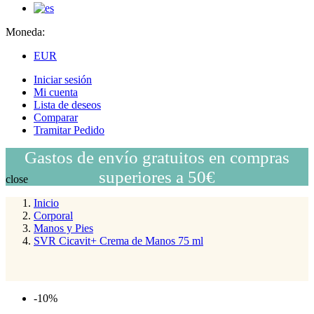
Moneda:
EUR
Iniciar sesión
Mi cuenta
Lista de deseos
Comparar
Tramitar Pedido
Gastos de envío gratuitos en compras
superiores a 50€
close
Inicio
Corporal
Manos y Pies
SVR Cicavit+ Crema de Manos 75 ml
-10%