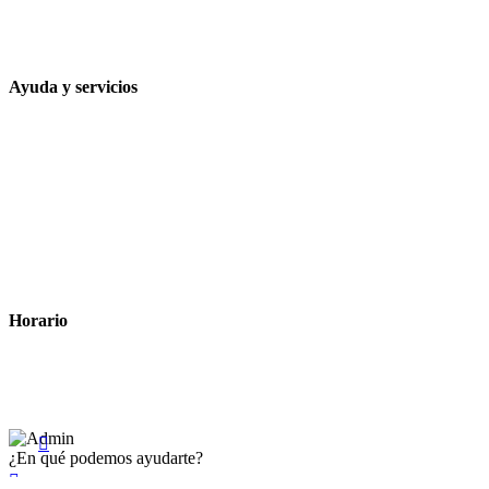
648 167 760
contacto@farmacialaesparteria.es
Ayuda y servicios
Tiempo estimado para la entrega
Métodos de pago
Política de privacidad
Política de cookies
Términos y condiciones legales
Horario
Lunes a Viernes: 8:00 a 22:00
Sábado: 9:00 a 22:00

¿En qué podemos ayudarte?
