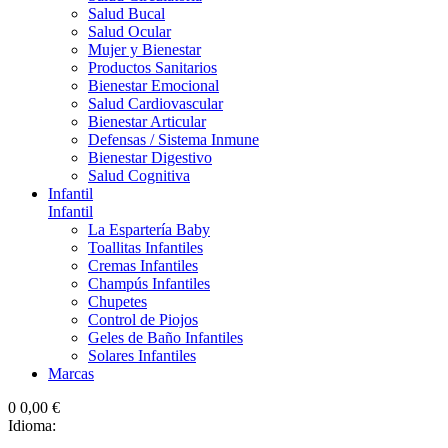
Salud Bucal
Salud Ocular
Mujer y Bienestar
Productos Sanitarios
Bienestar Emocional
Salud Cardiovascular
Bienestar Articular
Defensas / Sistema Inmune
Bienestar Digestivo
Salud Cognitiva
Infantil
Infantil
La Espartería Baby
Toallitas Infantiles
Cremas Infantiles
Champús Infantiles
Chupetes
Control de Piojos
Geles de Baño Infantiles
Solares Infantiles
Marcas
0
0,00 €
Idioma: