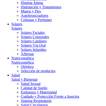
Higiene Íntima
Hidratación y Tratamientos
Manos y Pies
Autobronceadores
Colonias y Perfumes
Solares
Solares
Solares Faciales
Solares Corporales
Solares Capilares
Solares Vía Oral
Solares Infantiles
Aftersun
Nutricosmética
Nutricosmética
Objetivo
Selección de productos
Salud
Salud y Bienestar
Salud Sexual
Calidad de Sueño
Embarazo y Maternidad
Cuidado y Protección Frente a Insectos
Sistema Respiratorio
Salud Circulatoria