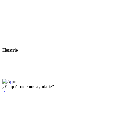
Métodos de pago
Política de privacidad
Política de cookies
Términos y condiciones legales
Horario
Lunes a Viernes: 8:00 a 22:00
Sábado: 9:00 a 22:00

¿En qué podemos ayudarte?

×
Existente Affiliate
Ingrese a su cuenta