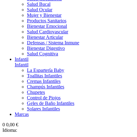
Salud Bucal
Salud Ocular
Mujer y Bienestar
Productos Sanitarios
Bienestar Emocional
Salud Cardiovascular
Bienestar Articular
Defensas / Sistema Inmune
Bienestar Digestivo
Salud Cognitiva
Infantil
Infantil
La Espartería Baby
Toallitas Infantiles
Cremas Infantiles
Champús Infantiles
Chupetes
Control de Piojos
Geles de Baño Infantiles
Solares Infantiles
Marcas
0
0,00 €
Idioma: