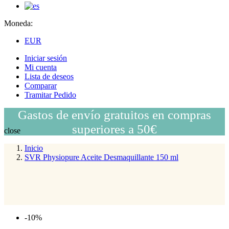
Moneda:
EUR
Iniciar sesión
Mi cuenta
Lista de deseos
Comparar
Tramitar Pedido
Gastos de envío gratuitos en compras
superiores a 50€
close
Inicio
SVR Physiopure Aceite Desmaquillante 150 ml
-10%