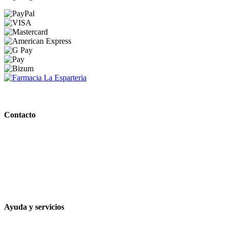
PARAFARMACIA LA ESPARTERIA
Contacto
Calle Rodríguez Marín, 8 14002, Córdoba
957 472 763
648 167 760
contacto@farmacialaesparteria.es
Ayuda y servicios
Tiempo estimado para la entrega