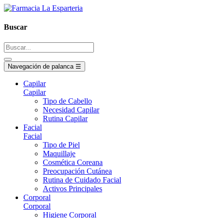
Buscar
Navegación de palanca
☰
Capilar
Capilar
Tipo de Cabello
Necesidad Capilar
Rutina Capilar
Facial
Facial
Tipo de Piel
Maquillaje
Cosmética Coreana
Preocupación Cutánea
Rutina de Cuidado Facial
Activos Principales
Corporal
Corporal
Higiene Corporal