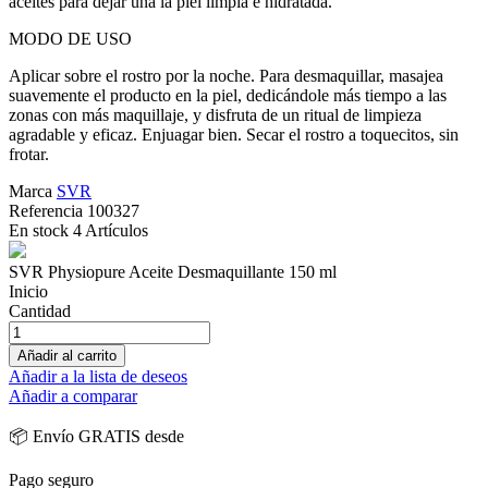
aceites para dejar una la piel limpia e hidratada.
MODO DE USO
Aplicar sobre el rostro por la noche. Para desmaquillar, masajea
suavemente el producto en la piel, dedicándole más tiempo a las
zonas con más maquillaje, y disfruta de un ritual de limpieza
agradable y eficaz. Enjuagar bien. Secar el rostro a toquecitos, sin
frotar.
Marca
SVR
Referencia
100327
En stock
4 Artículos
SVR Physiopure Aceite Desmaquillante 150 ml
Inicio
Cantidad
Añadir al carrito
Añadir a la lista de deseos
Añadir a comparar
📦 Envío GRATIS desde
Pago seguro