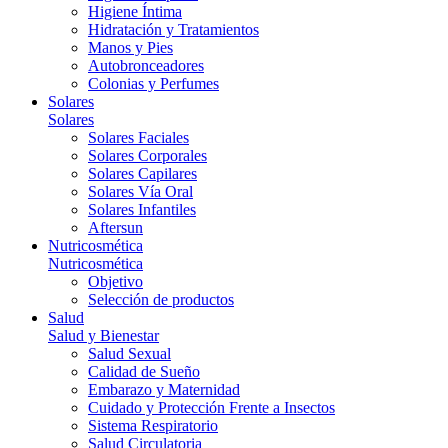
Higiene Íntima
Hidratación y Tratamientos
Manos y Pies
Autobronceadores
Colonias y Perfumes
Solares
Solares
Solares Faciales
Solares Corporales
Solares Capilares
Solares Vía Oral
Solares Infantiles
Aftersun
Nutricosmética
Nutricosmética
Objetivo
Selección de productos
Salud
Salud y Bienestar
Salud Sexual
Calidad de Sueño
Embarazo y Maternidad
Cuidado y Protección Frente a Insectos
Sistema Respiratorio
Salud Circulatoria