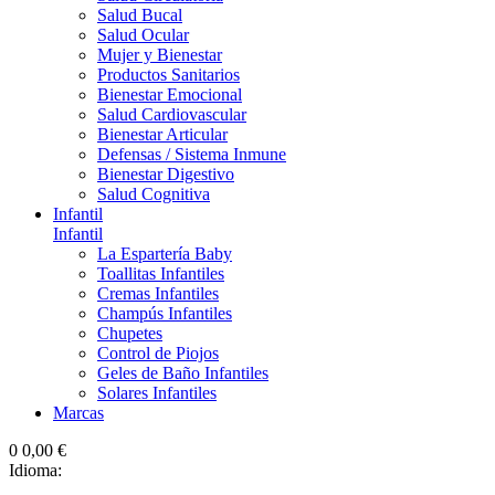
Salud Bucal
Salud Ocular
Mujer y Bienestar
Productos Sanitarios
Bienestar Emocional
Salud Cardiovascular
Bienestar Articular
Defensas / Sistema Inmune
Bienestar Digestivo
Salud Cognitiva
Infantil
Infantil
La Espartería Baby
Toallitas Infantiles
Cremas Infantiles
Champús Infantiles
Chupetes
Control de Piojos
Geles de Baño Infantiles
Solares Infantiles
Marcas
0
0,00 €
Idioma: