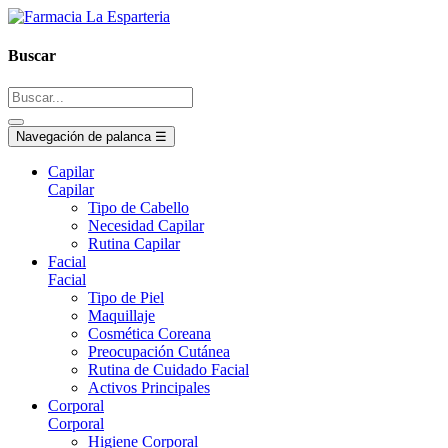
Buscar
Navegación de palanca
☰
Capilar
Capilar
Tipo de Cabello
Necesidad Capilar
Rutina Capilar
Facial
Facial
Tipo de Piel
Maquillaje
Cosmética Coreana
Preocupación Cutánea
Rutina de Cuidado Facial
Activos Principales
Corporal
Corporal
Higiene Corporal