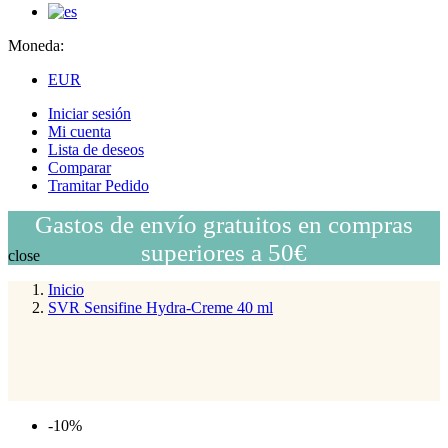
Moneda:
EUR
Iniciar sesión
Mi cuenta
Lista de deseos
Comparar
Tramitar Pedido
Gastos de envío gratuitos en compras
superiores a 50€
close
Inicio
SVR Sensifine Hydra-Creme 40 ml
-10%