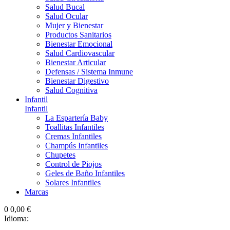
Salud Bucal
Salud Ocular
Mujer y Bienestar
Productos Sanitarios
Bienestar Emocional
Salud Cardiovascular
Bienestar Articular
Defensas / Sistema Inmune
Bienestar Digestivo
Salud Cognitiva
Infantil
Infantil
La Espartería Baby
Toallitas Infantiles
Cremas Infantiles
Champús Infantiles
Chupetes
Control de Piojos
Geles de Baño Infantiles
Solares Infantiles
Marcas
0
0,00 €
Idioma: