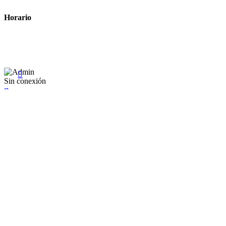
Horario
Lunes a Viernes: 8:00 a 22:00
Sábado: 9:00 a 22:00

Sin conexión

×
Existente Affiliate
Ingrese a su cuenta
Recuérdame
Se te olvidó tu contraseña


Iniciar sesión
¿No tienen en cuenta? Cree uno aquí
Restablecer la contraseña