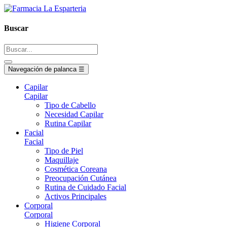
Buscar
Navegación de palanca
☰
Capilar
Capilar
Tipo de Cabello
Necesidad Capilar
Rutina Capilar
Facial
Facial
Tipo de Piel
Maquillaje
Cosmética Coreana
Preocupación Cutánea
Rutina de Cuidado Facial
Activos Principales
Corporal
Corporal
Higiene Corporal