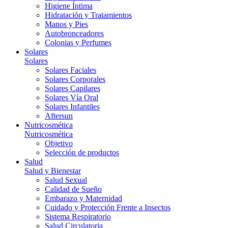
Higiene Íntima
Hidratación y Tratamientos
Manos y Pies
Autobronceadores
Colonias y Perfumes
Solares
Solares
Solares Faciales
Solares Corporales
Solares Capilares
Solares Vía Oral
Solares Infantiles
Aftersun
Nutricosmética
Nutricosmética
Objetivo
Selección de productos
Salud
Salud y Bienestar
Salud Sexual
Calidad de Sueño
Embarazo y Maternidad
Cuidado y Protección Frente a Insectos
Sistema Respiratorio
Salud Circulatoria