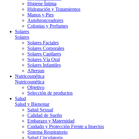
Higiene Íntima
Hidratación y Tratamientos
Manos y Pies
Autobronceadores
Colonias y Perfumes
Solares
Solares
Solares Faciales
Solares Corporales
Solares Capilares
Solares Vía Oral
Solares Infantiles
Aftersun
Nutricosmética
Nutricosmética
Objetivo
Selección de productos
Salud
Salud y Bienestar
Salud Sexual
Calidad de Sueño
Embarazo y Maternidad
Cuidado y Protección Frente a Insectos
Sistema Respiratorio
Salud Circulatoria