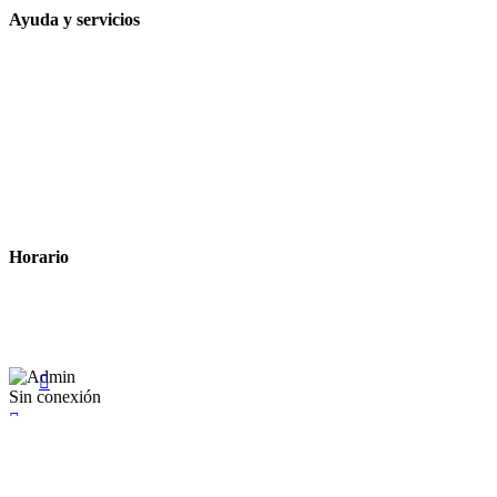
Ayuda y servicios
Tiempo estimado para la entrega
Métodos de pago
Política de privacidad
Política de cookies
Términos y condiciones legales
Horario
Lunes a Viernes: 8:00 a 22:00
Sábado: 9:00 a 22:00

Sin conexión

×
Existente Affiliate
Ingrese a su cuenta