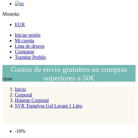
Moneda:
EUR
Iniciar sesión
Mi cuenta
Lista de deseos
Comparar
Tramitar Pedido
Gastos de envío gratuitos en compras
superiores a 50€
close
Inicio
Corporal
Higiene Corporal
SVR Topialyse Gel Lavant 1 Litro
-10%