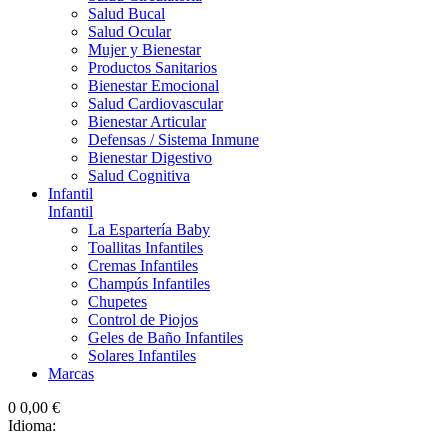
Salud Bucal
Salud Ocular
Mujer y Bienestar
Productos Sanitarios
Bienestar Emocional
Salud Cardiovascular
Bienestar Articular
Defensas / Sistema Inmune
Bienestar Digestivo
Salud Cognitiva
Infantil
Infantil
La Espartería Baby
Toallitas Infantiles
Cremas Infantiles
Champús Infantiles
Chupetes
Control de Piojos
Geles de Baño Infantiles
Solares Infantiles
Marcas
0
0,00 €
Idioma: