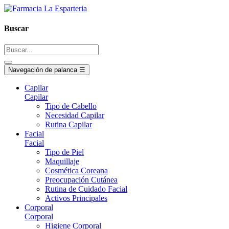
Buscar
Navegación de palanca
☰
Capilar
Capilar
Tipo de Cabello
Necesidad Capilar
Rutina Capilar
Facial
Facial
Tipo de Piel
Maquillaje
Cosmética Coreana
Preocupación Cutánea
Rutina de Cuidado Facial
Activos Principales
Corporal
Corporal
Higiene Corporal