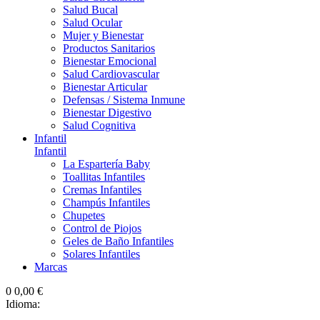
Salud Bucal
Salud Ocular
Mujer y Bienestar
Productos Sanitarios
Bienestar Emocional
Salud Cardiovascular
Bienestar Articular
Defensas / Sistema Inmune
Bienestar Digestivo
Salud Cognitiva
Infantil
Infantil
La Espartería Baby
Toallitas Infantiles
Cremas Infantiles
Champús Infantiles
Chupetes
Control de Piojos
Geles de Baño Infantiles
Solares Infantiles
Marcas
0
0,00 €
Idioma: