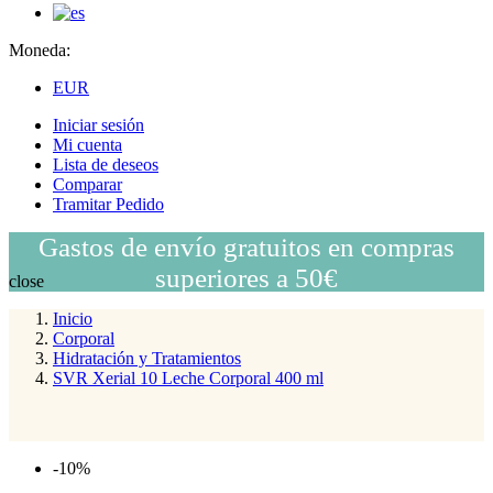
Moneda:
EUR
Iniciar sesión
Mi cuenta
Lista de deseos
Comparar
Tramitar Pedido
Gastos de envío gratuitos en compras
superiores a 50€
close
Inicio
Corporal
Hidratación y Tratamientos
SVR Xerial 10 Leche Corporal 400 ml
-10%