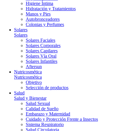
Higiene Íntima
Hidratación y Tratamientos
Manos y Pies
Autobronceadores
Colonias y Perfumes
Solares
Solares
Solares Faciales
Solares Corporales
Solares Capilares
Solares Vía Oral
Solares Infantiles
Aftersun
Nutricosmética
Nutricosmética
Objetivo
Selección de productos
Salud
Salud y Bienestar
Salud Sexual
Calidad de Sueño
Embarazo y Maternidad
Cuidado y Protección Frente a Insectos
Sistema Respiratorio
Salud Circulatoria