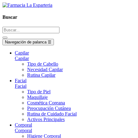
Buscar
Navegación de palanca
☰
Capilar
Capilar
Tipo de Cabello
Necesidad Capilar
Rutina Capilar
Facial
Facial
Tipo de Piel
Maquillaje
Cosmética Coreana
Preocupación Cutánea
Rutina de Cuidado Facial
Activos Principales
Corporal
Corporal
Higiene Corporal