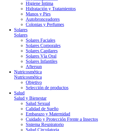
Higiene Íntima
Hidratación y Tratamientos
Manos y Pies
Autobronceadores
Colonias y Perfumes
Solares
Solares
Solares Faciales
Solares Corporales
Solares Capilares
Solares Vía Oral
Solares Infantiles
Aftersun
Nutricosmética
Nutricosmética
Objetivo
Selección de productos
Salud
Salud y Bienestar
Salud Sexual
Calidad de Sueño
Embarazo y Maternidad
Cuidado y Protección Frente a Insectos
Sistema Respiratorio
Salud Circulatoria