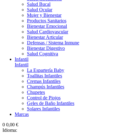
Salud Bucal
Salud Ocular
Mujer y Bienestar
Productos Sanitarios
Bienestar Emocional
Salud Cardiovascular
Bienestar Articular
Defensas / Sistema Inmune
Bienestar Digestivo
Salud Cognitiva
Infantil
Infantil
La Espartería Baby
Toallitas Infantiles
Cremas Infantiles
Champús Infantiles
Chupetes
Control de Piojos
Geles de Baño Infantiles
Solares Infantiles
Marcas
0
0,00 €
Idioma: