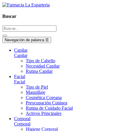
Buscar
Navegación de palanca
☰
Capilar
Capilar
Tipo de Cabello
Necesidad Capilar
Rutina Capilar
Facial
Facial
Tipo de Piel
Maquillaje
Cosmética Coreana
Preocupación Cutánea
Rutina de Cuidado Facial
Activos Principales
Corporal
Corporal
Higiene Corporal