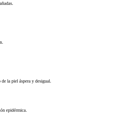
dañadas.
n.
de la piel áspera y desigual.
ción epidérmica.