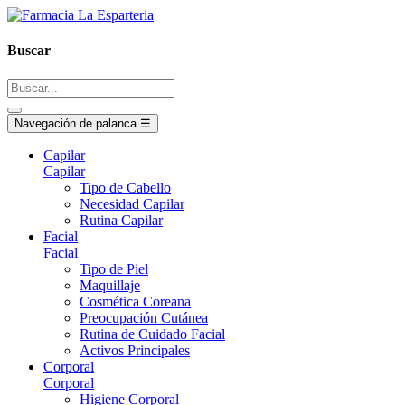
Buscar
Navegación de palanca
☰
Capilar
Capilar
Tipo de Cabello
Necesidad Capilar
Rutina Capilar
Facial
Facial
Tipo de Piel
Maquillaje
Cosmética Coreana
Preocupación Cutánea
Rutina de Cuidado Facial
Activos Principales
Corporal
Corporal
Higiene Corporal