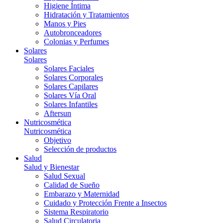
Higiene Íntima
Hidratación y Tratamientos
Manos y Pies
Autobronceadores
Colonias y Perfumes
Solares
Solares
Solares Faciales
Solares Corporales
Solares Capilares
Solares Vía Oral
Solares Infantiles
Aftersun
Nutricosmética
Nutricosmética
Objetivo
Selección de productos
Salud
Salud y Bienestar
Salud Sexual
Calidad de Sueño
Embarazo y Maternidad
Cuidado y Protección Frente a Insectos
Sistema Respiratorio
Salud Circulatoria