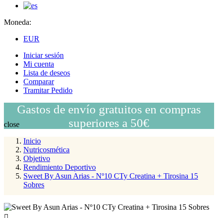
Moneda:
EUR
Iniciar sesión
Mi cuenta
Lista de deseos
Comparar
Tramitar Pedido
Gastos de envío gratuitos en compras
superiores a 50€
close
Inicio
Nutricosmética
Objetivo
Rendimiento Deportivo
Sweet By Asun Arias - Nº10 CTy Creatina + Tirosina 15
Sobres
