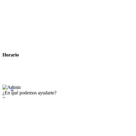
Tiempo estimado para la entrega
Métodos de pago
Política de privacidad
Política de cookies
Términos y condiciones legales
Horario
Lunes a Viernes: 8:00 a 22:00
Sábado: 9:00 a 22:00

¿En qué podemos ayudarte?

×
Existente Affiliate
Ingrese a su cuenta