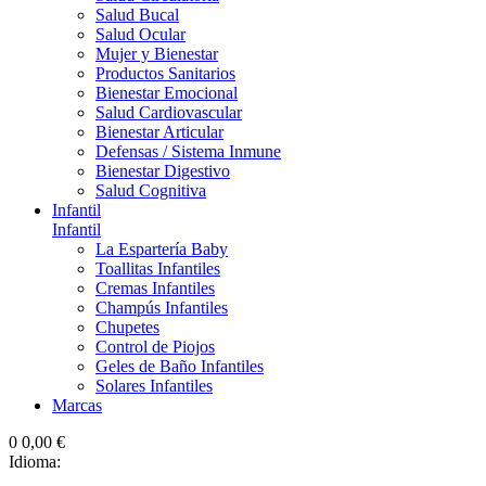
Salud Bucal
Salud Ocular
Mujer y Bienestar
Productos Sanitarios
Bienestar Emocional
Salud Cardiovascular
Bienestar Articular
Defensas / Sistema Inmune
Bienestar Digestivo
Salud Cognitiva
Infantil
Infantil
La Espartería Baby
Toallitas Infantiles
Cremas Infantiles
Champús Infantiles
Chupetes
Control de Piojos
Geles de Baño Infantiles
Solares Infantiles
Marcas
0
0,00 €
Idioma: