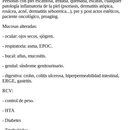
Personas con piel escamosa, irritada, quemada, escaras, cualquier
patología inflamatoria de la piel (psoriasis, dermatitis atópica,
rosácea, acné, dermatitis seborreica...), pre y post actos estéticos,
paciente oncológico, proaging.
Mucosas alteradas:
- ocular: ojos secos, sjögren.
- respiratoria: asma, EPOC.
- bucal: aftas, mucositis.
- genital: síndrome genitourinario.
- digestiva: crohn, colitis ulcerosa, hiperpermeabilidad intestinal,
ERGE, gastritis.
RCV:
- control de peso.
- HTA
- Diabetes