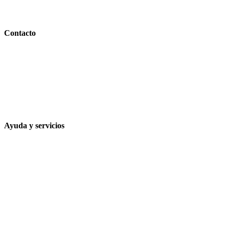
PARAFARMACIA LA ESPARTERIA
Contacto
Calle Rodríguez Marín, 8 14002, Córdoba
957 472 763
648 167 760
contacto@farmacialaesparteria.es
Ayuda y servicios
Tiempo estimado para la entrega
Métodos de pago
Política de privacidad
Política de cookies
Términos y condiciones legales