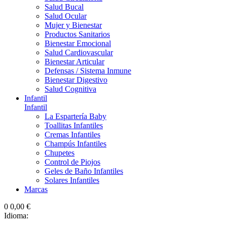
Salud Bucal
Salud Ocular
Mujer y Bienestar
Productos Sanitarios
Bienestar Emocional
Salud Cardiovascular
Bienestar Articular
Defensas / Sistema Inmune
Bienestar Digestivo
Salud Cognitiva
Infantil
Infantil
La Espartería Baby
Toallitas Infantiles
Cremas Infantiles
Champús Infantiles
Chupetes
Control de Piojos
Geles de Baño Infantiles
Solares Infantiles
Marcas
0
0,00 €
Idioma: