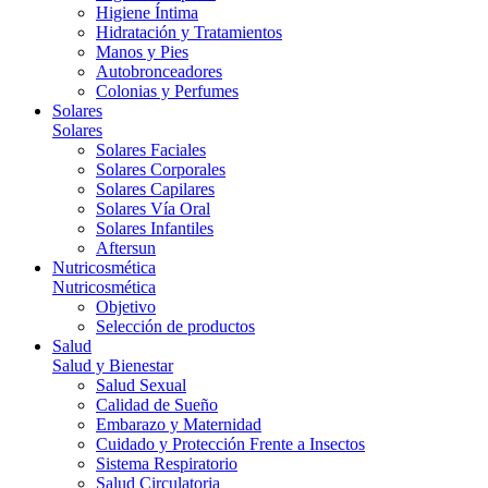
Higiene Íntima
Hidratación y Tratamientos
Manos y Pies
Autobronceadores
Colonias y Perfumes
Solares
Solares
Solares Faciales
Solares Corporales
Solares Capilares
Solares Vía Oral
Solares Infantiles
Aftersun
Nutricosmética
Nutricosmética
Objetivo
Selección de productos
Salud
Salud y Bienestar
Salud Sexual
Calidad de Sueño
Embarazo y Maternidad
Cuidado y Protección Frente a Insectos
Sistema Respiratorio
Salud Circulatoria