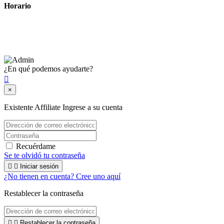
Horario
Lunes a Viernes: 8:00 a 22:00
Sábado: 9:00 a 22:00
¿En qué podemos ayudarte?

×
Existente Affiliate
Ingrese a su cuenta
Recuérdame
Se te olvidó tu contraseña


Iniciar sesión
¿No tienen en cuenta? Cree uno aquí
Restablecer la contraseña


Restablecer la contraseña