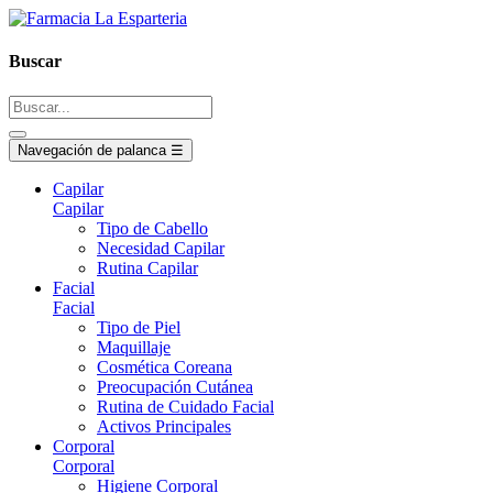
Buscar
Navegación de palanca
☰
Capilar
Capilar
Tipo de Cabello
Necesidad Capilar
Rutina Capilar
Facial
Facial
Tipo de Piel
Maquillaje
Cosmética Coreana
Preocupación Cutánea
Rutina de Cuidado Facial
Activos Principales
Corporal
Corporal
Higiene Corporal