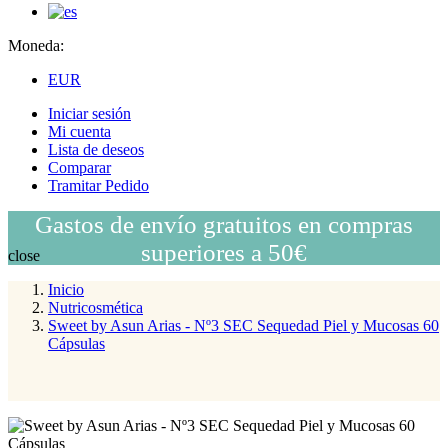
Moneda:
EUR
Iniciar sesión
Mi cuenta
Lista de deseos
Comparar
Tramitar Pedido
Gastos de envío gratuitos en compras
superiores a 50€
close
Inicio
Nutricosmética
Sweet by Asun Arias - Nº3 SEC Sequedad Piel y Mucosas 60
Cápsulas