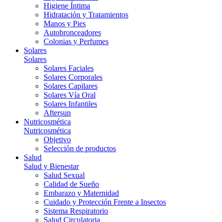
Higiene Íntima
Hidratación y Tratamientos
Manos y Pies
Autobronceadores
Colonias y Perfumes
Solares
Solares
Solares Faciales
Solares Corporales
Solares Capilares
Solares Vía Oral
Solares Infantiles
Aftersun
Nutricosmética
Nutricosmética
Objetivo
Selección de productos
Salud
Salud y Bienestar
Salud Sexual
Calidad de Sueño
Embarazo y Maternidad
Cuidado y Protección Frente a Insectos
Sistema Respiratorio
Salud Circulatoria