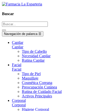
Buscar
Navegación de palanca
☰
Capilar
Capilar
Tipo de Cabello
Necesidad Capilar
Rutina Capilar
Facial
Facial
Tipo de Piel
Maquillaje
Cosmética Coreana
Preocupación Cutánea
Rutina de Cuidado Facial
Activos Principales
Corporal
Corporal
Higiene Corporal