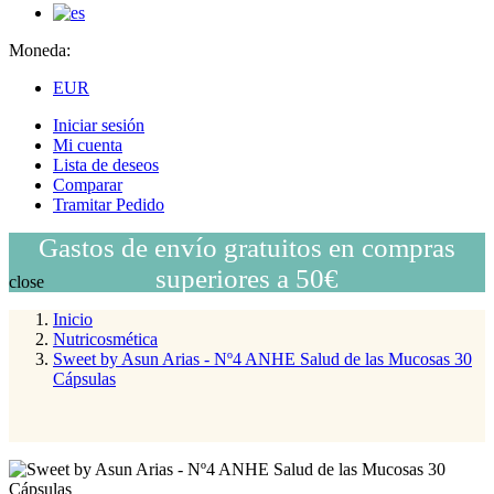
Moneda:
EUR
Iniciar sesión
Mi cuenta
Lista de deseos
Comparar
Tramitar Pedido
Gastos de envío gratuitos en compras
superiores a 50€
close
Inicio
Nutricosmética
Sweet by Asun Arias - Nº4 ANHE Salud de las Mucosas 30
Cápsulas