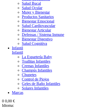
Salud Bucal
Salud Ocular
Mujer y Bienestar
Productos Sanitarios
Bienestar Emocional
Salud Cardiovascular
Bienestar Articular
Defensas / Sistema Inmune
Bienestar Digestivo
Salud Cognitiva
Infantil
Infantil
La Espartería Baby
Toallitas Infantiles
Cremas Infantiles
Champús Infantiles
Chupetes
Control de Piojos
Geles de Baño Infantiles
Solares Infantiles
Marcas
0
0,00 €
Idioma: