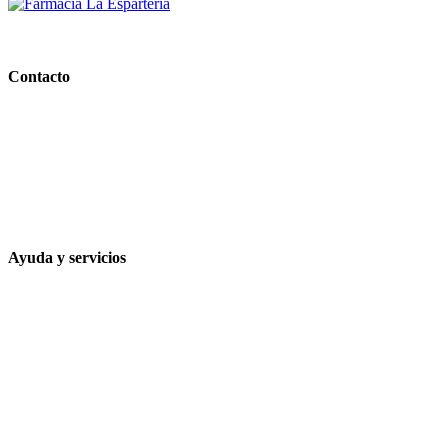
PARAFARMACIA LA ESPARTERIA
Contacto
Calle Rodríguez Marín, 8 14002, Córdoba
957 472 763
648 167 760
contacto@farmacialaesparteria.es
Ayuda y servicios
Tiempo estimado para la entrega
Métodos de pago
Política de privacidad
Política de cookies
Términos y condiciones legales