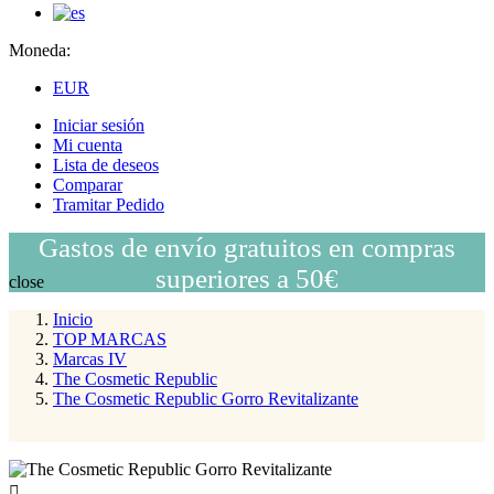
Moneda:
EUR
Iniciar sesión
Mi cuenta
Lista de deseos
Comparar
Tramitar Pedido
Gastos de envío gratuitos en compras
superiores a 50€
close
Inicio
TOP MARCAS
Marcas IV
The Cosmetic Republic
The Cosmetic Republic Gorro Revitalizante
