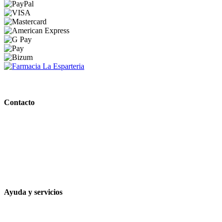
PARAFARMACIA LA ESPARTERIA
Contacto
Calle Rodríguez Marín, 8 14002, Córdoba
957 472 763
648 167 760
contacto@farmacialaesparteria.es
Ayuda y servicios
Tiempo estimado para la entrega