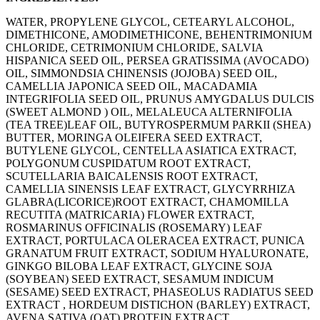
WATER, PROPYLENE GLYCOL, CETEARYL ALCOHOL,
DIMETHICONE, AMODIMETHICONE, BEHENTRIMONIUM
CHLORIDE, CETRIMONIUM CHLORIDE, SALVIA
HISPANICA SEED OIL, PERSEA GRATISSIMA (AVOCADO)
OIL, SIMMONDSIA CHINENSIS (JOJOBA) SEED OIL,
CAMELLIA JAPONICA SEED OIL, MACADAMIA
INTEGRIFOLIA SEED OIL, PRUNUS AMYGDALUS DULCIS
(SWEET ALMOND ) OIL, MELALEUCA ALTERNIFOLIA
(TEA TREE)LEAF OIL, BUTYROSPERMUM PARKII (SHEA)
BUTTER, MORINGA OLEIFERA SEED EXTRACT,
BUTYLENE GLYCOL, CENTELLA ASIATICA EXTRACT,
POLYGONUM CUSPIDATUM ROOT EXTRACT,
SCUTELLARIA BAICALENSIS ROOT EXTRACT,
CAMELLIA SINENSIS LEAF EXTRACT, GLYCYRRHIZA
GLABRA(LICORICE)ROOT EXTRACT, CHAMOMILLA
RECUTITA (MATRICARIA) FLOWER EXTRACT,
ROSMARINUS OFFICINALIS (ROSEMARY) LEAF
EXTRACT, PORTULACA OLERACEA EXTRACT, PUNICA
GRANATUM FRUIT EXTRACT, SODIUM HYALURONATE,
GINKGO BILOBA LEAF EXTRACT, GLYCINE SOJA
(SOYBEAN) SEED EXTRACT, SESAMUM INDICUM
(SESAME) SEED EXTRACT, PHASEOLUS RADIATUS SEED
EXTRACT , HORDEUM DISTICHON (BARLEY) EXTRACT,
AVENA SATIVA (OAT) PROTEIN EXTRACT,