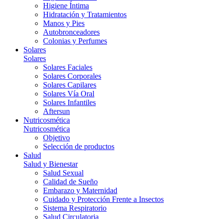
Higiene Íntima
Hidratación y Tratamientos
Manos y Pies
Autobronceadores
Colonias y Perfumes
Solares
Solares
Solares Faciales
Solares Corporales
Solares Capilares
Solares Vía Oral
Solares Infantiles
Aftersun
Nutricosmética
Nutricosmética
Objetivo
Selección de productos
Salud
Salud y Bienestar
Salud Sexual
Calidad de Sueño
Embarazo y Maternidad
Cuidado y Protección Frente a Insectos
Sistema Respiratorio
Salud Circulatoria