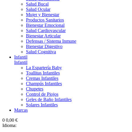
Salud Bucal
Salud Ocular
Mujer y Bienestar
Productos Sanitarios
Bienestar Emocional
Salud Cardiovascular
Bienestar Articular
Defensas / Sistema Inmune
Bienestar Digestivo
Salud Cognitiva
Infantil
Infantil
La Espartería Baby
Toallitas Infantiles
Cremas Infantiles
Champús Infantiles
Chupetes
Control de Piojos
Geles de Baño Infantiles
Solares Infantiles
Marcas
0
0,00 €
Idioma: