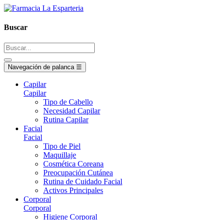
Buscar
Navegación de palanca
☰
Capilar
Capilar
Tipo de Cabello
Necesidad Capilar
Rutina Capilar
Facial
Facial
Tipo de Piel
Maquillaje
Cosmética Coreana
Preocupación Cutánea
Rutina de Cuidado Facial
Activos Principales
Corporal
Corporal
Higiene Corporal