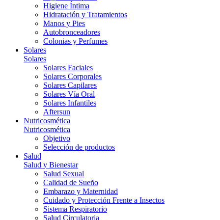
Higiene Íntima
Hidratación y Tratamientos
Manos y Pies
Autobronceadores
Colonias y Perfumes
Solares
Solares
Solares Faciales
Solares Corporales
Solares Capilares
Solares Vía Oral
Solares Infantiles
Aftersun
Nutricosmética
Nutricosmética
Objetivo
Selección de productos
Salud
Salud y Bienestar
Salud Sexual
Calidad de Sueño
Embarazo y Maternidad
Cuidado y Protección Frente a Insectos
Sistema Respiratorio
Salud Circulatoria