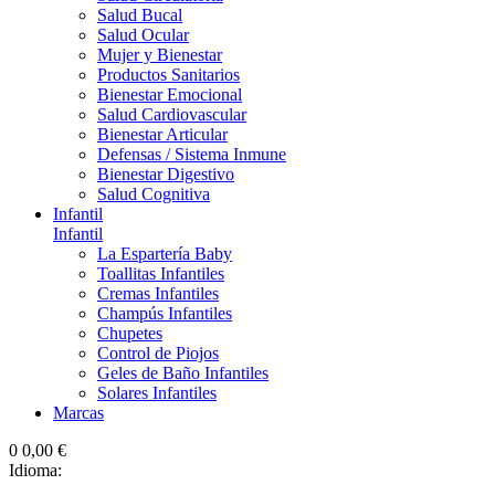
Salud Bucal
Salud Ocular
Mujer y Bienestar
Productos Sanitarios
Bienestar Emocional
Salud Cardiovascular
Bienestar Articular
Defensas / Sistema Inmune
Bienestar Digestivo
Salud Cognitiva
Infantil
Infantil
La Espartería Baby
Toallitas Infantiles
Cremas Infantiles
Champús Infantiles
Chupetes
Control de Piojos
Geles de Baño Infantiles
Solares Infantiles
Marcas
0
0,00 €
Idioma: