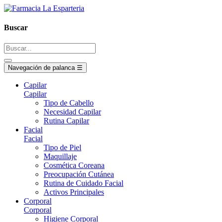
Buscar
Navegación de palanca
☰
Capilar
Capilar
Tipo de Cabello
Necesidad Capilar
Rutina Capilar
Facial
Facial
Tipo de Piel
Maquillaje
Cosmética Coreana
Preocupación Cutánea
Rutina de Cuidado Facial
Activos Principales
Corporal
Corporal
Higiene Corporal