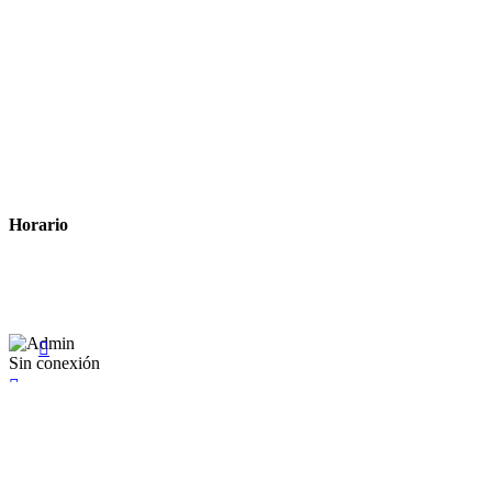
Tiempo estimado para la entrega
Métodos de pago
Política de privacidad
Política de cookies
Términos y condiciones legales
Horario
Lunes a Viernes: 8:00 a 22:00
Sábado: 9:00 a 22:00

Sin conexión

×
Existente Affiliate
Ingrese a su cuenta