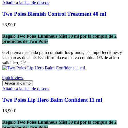
Añadir a la lista de deseos
Two Poles Blemish Control Treatment 40 ml
38,90 €
Regalo Two Poles Luminous Mist 30 ml por la compra de 2
productos de Two Poles
Gel-crema diseñada para combatir los granos, las imperfecciones y
las marcas de acné. Esta fórmula exclusiva combina 1% de ácido
salicílico, 2%...
Quick view
Añadir al carrito
Añadir a la lista de deseos
Two Poles Lip Hero Balm Confident 11 ml
18,90 €
Regalo Two Poles Luminous Mist 30 ml por la compra de 2
productos de Two Poles