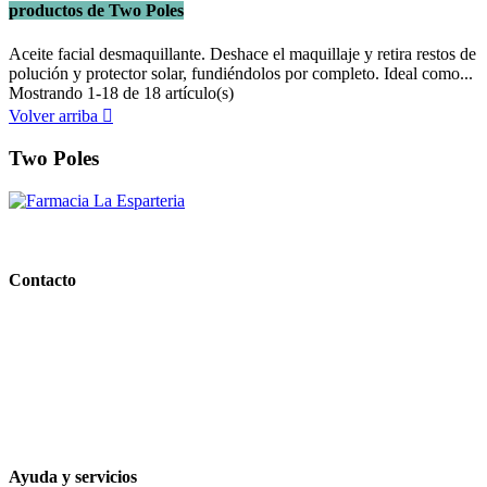
productos de Two Poles
Aceite facial desmaquillante. Deshace el maquillaje y retira restos de
polución y protector solar, fundiéndolos por completo. Ideal como...
Mostrando 1-18 de 18 artículo(s)
Volver arriba

Two Poles
PARAFARMACIA LA ESPARTERIA
Contacto
Calle Rodríguez Marín, 8 14002, Córdoba
957 472 763
648 167 760
contacto@farmacialaesparteria.es
Ayuda y servicios