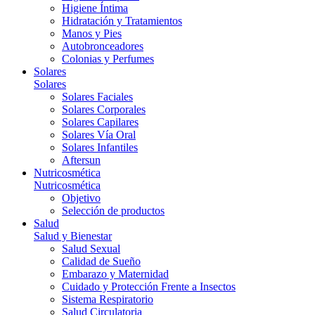
Higiene Íntima
Hidratación y Tratamientos
Manos y Pies
Autobronceadores
Colonias y Perfumes
Solares
Solares
Solares Faciales
Solares Corporales
Solares Capilares
Solares Vía Oral
Solares Infantiles
Aftersun
Nutricosmética
Nutricosmética
Objetivo
Selección de productos
Salud
Salud y Bienestar
Salud Sexual
Calidad de Sueño
Embarazo y Maternidad
Cuidado y Protección Frente a Insectos
Sistema Respiratorio
Salud Circulatoria