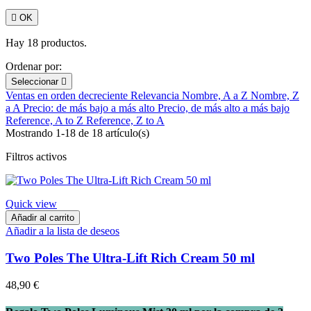

OK
Hay 18 productos.
Ordenar por:
Seleccionar

Ventas en orden decreciente
Relevancia
Nombre, A a Z
Nombre, Z
a A
Precio: de más bajo a más alto
Precio, de más alto a más bajo
Reference, A to Z
Reference, Z to A
Mostrando 1-18 de 18 artículo(s)
Filtros activos
Quick view
Añadir al carrito
Añadir a la lista de deseos
Two Poles The Ultra-Lift Rich Cream 50 ml
48,90 €