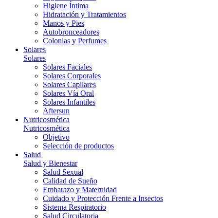
Higiene Íntima
Hidratación y Tratamientos
Manos y Pies
Autobronceadores
Colonias y Perfumes
Solares
Solares
Solares Faciales
Solares Corporales
Solares Capilares
Solares Vía Oral
Solares Infantiles
Aftersun
Nutricosmética
Nutricosmética
Objetivo
Selección de productos
Salud
Salud y Bienestar
Salud Sexual
Calidad de Sueño
Embarazo y Maternidad
Cuidado y Protección Frente a Insectos
Sistema Respiratorio
Salud Circulatoria