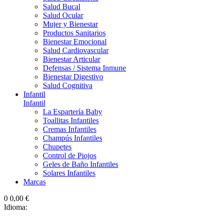
Salud Bucal
Salud Ocular
Mujer y Bienestar
Productos Sanitarios
Bienestar Emocional
Salud Cardiovascular
Bienestar Articular
Defensas / Sistema Inmune
Bienestar Digestivo
Salud Cognitiva
Infantil
Infantil
La Espartería Baby
Toallitas Infantiles
Cremas Infantiles
Champús Infantiles
Chupetes
Control de Piojos
Geles de Baño Infantiles
Solares Infantiles
Marcas
0
0,00 €
Idioma: