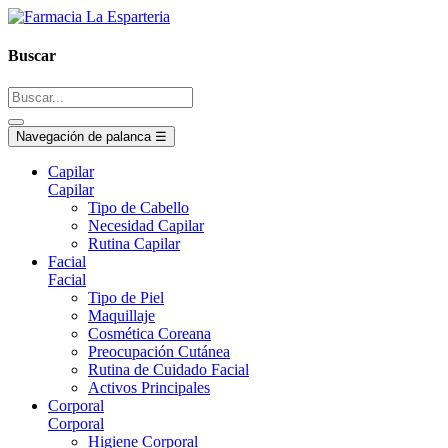
Buscar
Navegación de palanca
☰
Capilar
Capilar
Tipo de Cabello
Necesidad Capilar
Rutina Capilar
Facial
Facial
Tipo de Piel
Maquillaje
Cosmética Coreana
Preocupación Cutánea
Rutina de Cuidado Facial
Activos Principales
Corporal
Corporal
Higiene Corporal