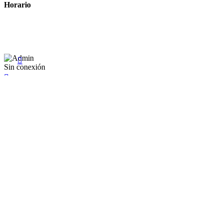
Horario
Lunes a Viernes: 8:00 a 22:00
Sábado: 9:00 a 22:00

Sin conexión

×
Existente Affiliate
Ingrese a su cuenta
Recuérdame
Se te olvidó tu contraseña


Iniciar sesión
¿No tienen en cuenta? Cree uno aquí
Restablecer la contraseña


Restablecer la contraseña