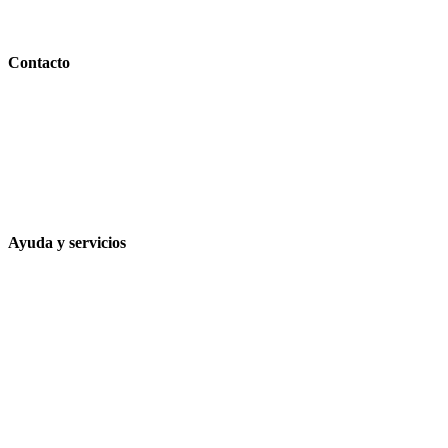
PARAFARMACIA LA ESPARTERIA
Contacto
Calle Rodríguez Marín, 8 14002, Córdoba
957 472 763
648 167 760
contacto@farmacialaesparteria.es
Ayuda y servicios
Tiempo estimado para la entrega
Métodos de pago
Política de privacidad
Política de cookies
Términos y condiciones legales