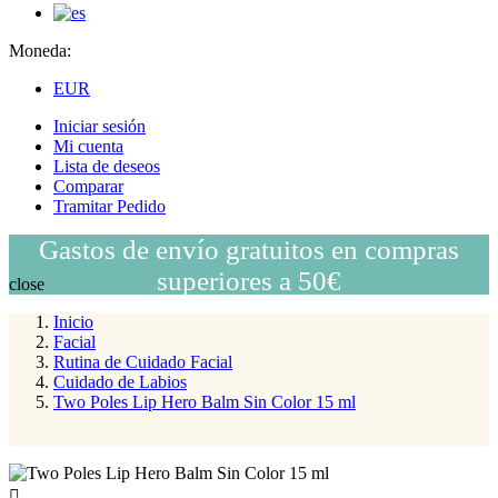
Moneda:
EUR
Iniciar sesión
Mi cuenta
Lista de deseos
Comparar
Tramitar Pedido
Gastos de envío gratuitos en compras
superiores a 50€
close
Inicio
Facial
Rutina de Cuidado Facial
Cuidado de Labios
Two Poles Lip Hero Balm Sin Color 15 ml
