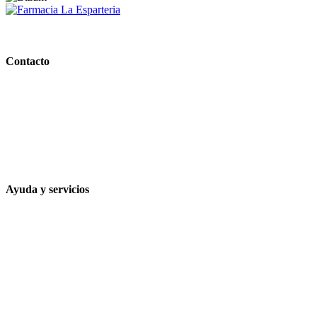
PARAFARMACIA LA ESPARTERIA
Contacto
Calle Rodríguez Marín, 8 14002, Córdoba
957 472 763
648 167 760
contacto@farmacialaesparteria.es
Ayuda y servicios
Tiempo estimado para la entrega
Métodos de pago
Política de privacidad
Política de cookies
Términos y condiciones legales