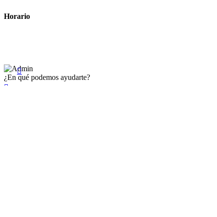
Horario
Lunes a Viernes: 8:00 a 22:00
Sábado: 9:00 a 22:00

¿En qué podemos ayudarte?

×
Existente Affiliate
Ingrese a su cuenta
Recuérdame
Se te olvidó tu contraseña


Iniciar sesión
¿No tienen en cuenta? Cree uno aquí
Restablecer la contraseña