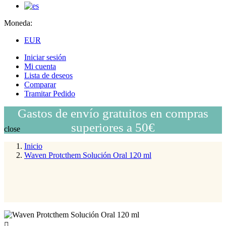
Moneda:
EUR
Iniciar sesión
Mi cuenta
Lista de deseos
Comparar
Tramitar Pedido
Gastos de envío gratuitos en compras
superiores a 50€
close
Inicio
Waven Protcthem Solución Oral 120 ml
