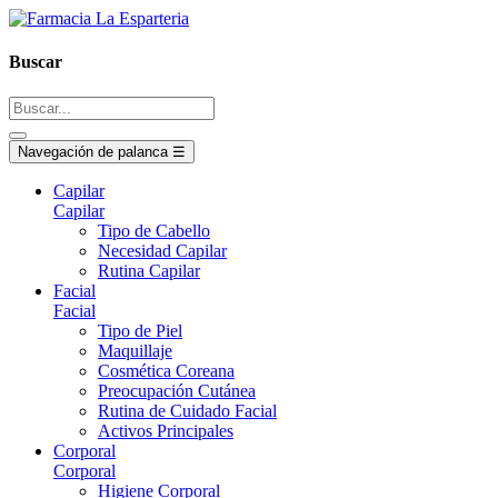
Buscar
Navegación de palanca
☰
Capilar
Capilar
Tipo de Cabello
Necesidad Capilar
Rutina Capilar
Facial
Facial
Tipo de Piel
Maquillaje
Cosmética Coreana
Preocupación Cutánea
Rutina de Cuidado Facial
Activos Principales
Corporal
Corporal
Higiene Corporal