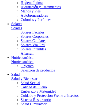
Higiene Íntima
Hidratación y Tratamientos
Manos y Pies
Autobronceadores
Colonias y Perfumes
Solares
Solares
Solares Faciales
Solares Corporales
Solares Capilares
Solares Vía Oral
Solares Infantiles
Aftersun
Nutricosmética
Nutricosmética
Objetivo
Selección de productos
Salud
Salud y Bienestar
Salud Sexual
Calidad de Sueño
Embarazo y Maternidad
Cuidado y Protección Frente a Insectos
Sistema Respiratorio
Salud Circulatoria