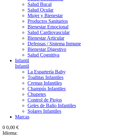
Salud Bucal
Salud Ocular
Mujer y Bienestar
Productos Sanitarios
Bienestar Emocional
Salud Cardiovascular
Bienestar Articular
Defensas / Sistema Inmune
Bienestar Digestivo
Salud Cognitiva
Infantil
Infantil
La Espartería Baby
Toallitas Infantiles
Cremas Infantiles
Champús Infantiles
Chupetes
Control de Piojos
Geles de Baño Infantiles
Solares Infantiles
Marcas
0
0,00 €
Idioma: