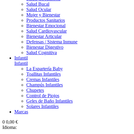
Salud Bucal
Salud Ocular
Mujer y Bienestar
Productos Sanitarios
Bienestar Emocional
Salud Cardiovascular
Bienestar Articular
Defensas / Sistema Inmune
Bienestar Digestivo
Salud Cognitiva
Infantil
Infantil
La Espartería Baby
Toallitas Infantiles
Cremas Infantiles
Champús Infantiles
Chupetes
Control de Piojos
Geles de Baño Infantiles
Solares Infantiles
Marcas
0
0,00 €
Idioma: