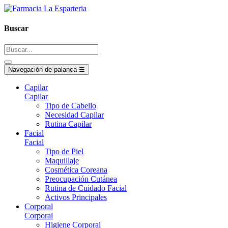
Buscar
Navegación de palanca
☰
Capilar
Capilar
Tipo de Cabello
Necesidad Capilar
Rutina Capilar
Facial
Facial
Tipo de Piel
Maquillaje
Cosmética Coreana
Preocupación Cutánea
Rutina de Cuidado Facial
Activos Principales
Corporal
Corporal
Higiene Corporal