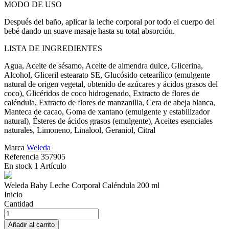
MODO DE USO
Después del baño, aplicar la leche corporal por todo el cuerpo del
bebé dando un suave masaje hasta su total absorción.
LISTA DE INGREDIENTES
Agua, Aceite de sésamo, Aceite de almendra dulce, Glicerina,
Alcohol, Gliceril estearato SE, Glucósido cetearílico (emulgente
natural de origen vegetal, obtenido de azúcares y ácidos grasos del
coco), Glicéridos de coco hidrogenado, Extracto de flores de
caléndula, Extracto de flores de manzanilla, Cera de abeja blanca,
Manteca de cacao, Goma de xantano (emulgente y estabilizador
natural), Ésteres de ácidos grasos (emulgente), Aceites esenciales
naturales, Limoneno, Linalool, Geraniol, Citral
Marca
Weleda
Referencia
357905
En stock
1 Artículo
Weleda Baby Leche Corporal Caléndula 200 ml
Inicio
Cantidad
Añadir al carrito