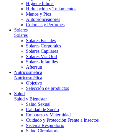
Higiene Íntima
Hidratación y Tratamientos
Manos y Pies
Autobronceadores
Colonias y Perfumes
Solares
Solares
Solares Faciales
Solares Corporales
Solares Capilares
Solares Vía Oral
Solares Infantiles
Aftersun
Nutricosmética
Nutricosmética
Objetivo
Selección de productos
Salud
Salud y Bienestar
Salud Sexual
Calidad de Sueño
Embarazo y Maternidad
Cuidado y Protección Frente a Insectos
Sistema Respiratorio
Salud Circulatoria