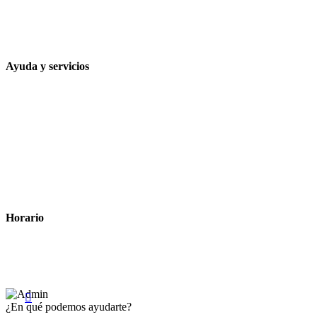
648 167 760
contacto@farmacialaesparteria.es
Ayuda y servicios
Tiempo estimado para la entrega
Métodos de pago
Política de privacidad
Política de cookies
Términos y condiciones legales
Horario
Lunes a Viernes: 8:00 a 22:00
Sábado: 9:00 a 22:00

¿En qué podemos ayudarte?