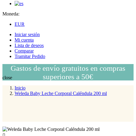
Moneda:
EUR
Iniciar sesión
Mi cuenta
Lista de deseos
Comparar
Tramitar Pedido
Gastos de envío gratuitos en compras
superiores a 50€
close
Inicio
Weleda Baby Leche Corporal Caléndula 200 ml
