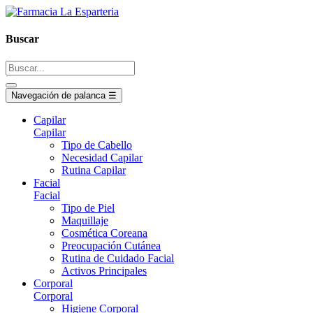
Buscar
Navegación de palanca
☰
Capilar
Capilar
Tipo de Cabello
Necesidad Capilar
Rutina Capilar
Facial
Facial
Tipo de Piel
Maquillaje
Cosmética Coreana
Preocupación Cutánea
Rutina de Cuidado Facial
Activos Principales
Corporal
Corporal
Higiene Corporal