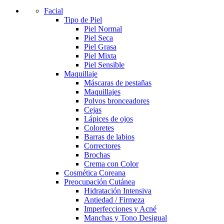
Facial
Tipo de Piel
Piel Normal
Piel Seca
Piel Grasa
Piel Mixta
Piel Sensible
Maquillaje
Máscaras de pestañas
Maquillajes
Polvos bronceadores
Cejas
Lápices de ojos
Coloretes
Barras de labios
Correctores
Brochas
Crema con Color
Cosmética Coreana
Preocupación Cutánea
Hidratación Intensiva
Antiedad / Firmeza
Imperfecciones y Acné
Manchas y Tono Desigual