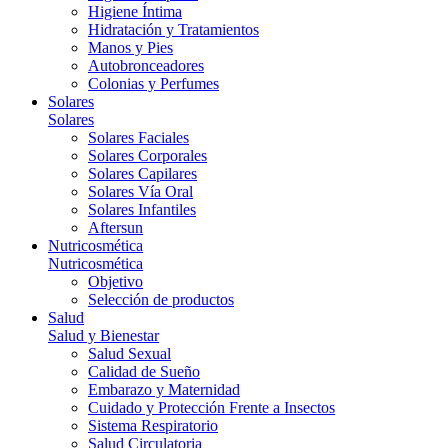
Higiene Íntima
Hidratación y Tratamientos
Manos y Pies
Autobronceadores
Colonias y Perfumes
Solares
Solares
Solares Faciales
Solares Corporales
Solares Capilares
Solares Vía Oral
Solares Infantiles
Aftersun
Nutricosmética
Nutricosmética
Objetivo
Selección de productos
Salud
Salud y Bienestar
Salud Sexual
Calidad de Sueño
Embarazo y Maternidad
Cuidado y Protección Frente a Insectos
Sistema Respiratorio
Salud Circulatoria