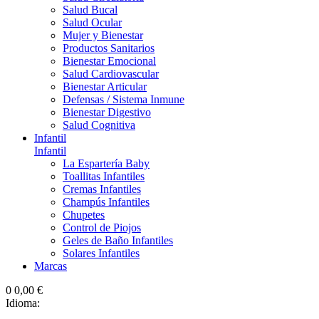
Salud Bucal
Salud Ocular
Mujer y Bienestar
Productos Sanitarios
Bienestar Emocional
Salud Cardiovascular
Bienestar Articular
Defensas / Sistema Inmune
Bienestar Digestivo
Salud Cognitiva
Infantil
Infantil
La Espartería Baby
Toallitas Infantiles
Cremas Infantiles
Champús Infantiles
Chupetes
Control de Piojos
Geles de Baño Infantiles
Solares Infantiles
Marcas
0
0,00 €
Idioma: