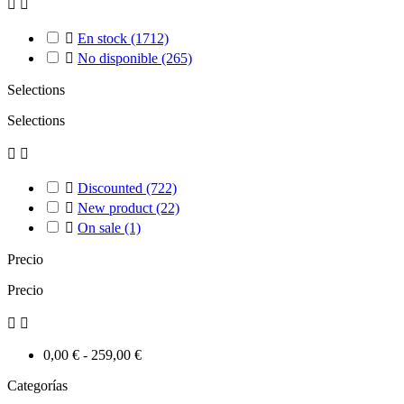



En stock
(1712)

No disponible
(265)
Selections
Selections



Discounted
(722)

New product
(22)

On sale
(1)
Precio
Precio


0,00 € - 259,00 €
Categorías