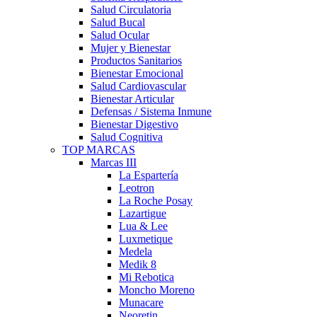
Salud Circulatoria
Salud Bucal
Salud Ocular
Mujer y Bienestar
Productos Sanitarios
Bienestar Emocional
Salud Cardiovascular
Bienestar Articular
Defensas / Sistema Inmune
Bienestar Digestivo
Salud Cognitiva
TOP MARCAS
Marcas III
La Espartería
Leotron
La Roche Posay
Lazartigue
Lua & Lee
Luxmetique
Medela
Medik 8
Mi Rebotica
Moncho Moreno
Munacare
Neoretin