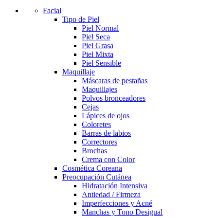
Facial
Tipo de Piel
Piel Normal
Piel Seca
Piel Grasa
Piel Mixta
Piel Sensible
Maquillaje
Máscaras de pestañas
Maquillajes
Polvos bronceadores
Cejas
Lápices de ojos
Coloretes
Barras de labios
Correctores
Brochas
Crema con Color
Cosmética Coreana
Preocupación Cutánea
Hidratación Intensiva
Antiedad / Firmeza
Imperfecciones y Acné
Manchas y Tono Desigual