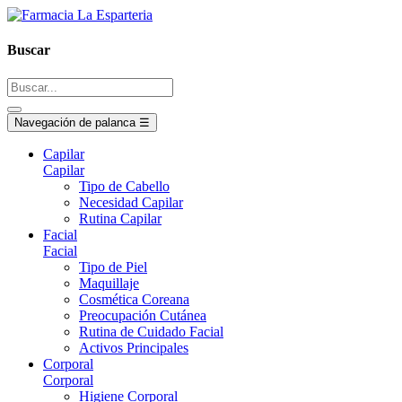
Buscar
Navegación de palanca
☰
Capilar
Capilar
Tipo de Cabello
Necesidad Capilar
Rutina Capilar
Facial
Facial
Tipo de Piel
Maquillaje
Cosmética Coreana
Preocupación Cutánea
Rutina de Cuidado Facial
Activos Principales
Corporal
Corporal
Higiene Corporal