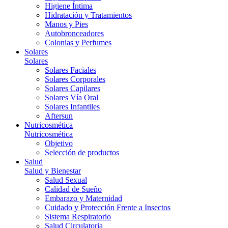
Higiene Íntima
Hidratación y Tratamientos
Manos y Pies
Autobronceadores
Colonias y Perfumes
Solares
Solares
Solares Faciales
Solares Corporales
Solares Capilares
Solares Vía Oral
Solares Infantiles
Aftersun
Nutricosmética
Nutricosmética
Objetivo
Selección de productos
Salud
Salud y Bienestar
Salud Sexual
Calidad de Sueño
Embarazo y Maternidad
Cuidado y Protección Frente a Insectos
Sistema Respiratorio
Salud Circulatoria