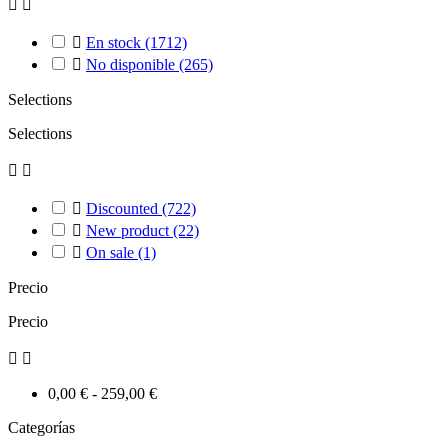



En stock
(1712)

No disponible
(265)
Selections
Selections



Discounted
(722)

New product
(22)

On sale
(1)
Precio
Precio


0,00 € - 259,00 €
Categorías