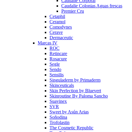
Caudalie Corporal
Caudalie Colonias Aguas frescas
Premier Cru
Cetaphil
Ceramol
Comodynes
Cerave
Dermaceutic
Marcas IV
ROC
Retincare
Rosacure
Segle
Sendo
Sensilis
Singuladerm by Primaderm
Skinceuticals
Skin Perfection by Bluevert
Skinroutine By Paloma Sancho
Suavinex
SVR
Sweet by Asún Arias
Soñodina
Trofolastin
The Cosmetic Republic