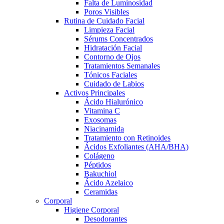
Falta de Luminosidad
Poros Visibles
Rutina de Cuidado Facial
Limpieza Facial
Sérums Concentrados
Hidratación Facial
Contorno de Ojos
Tratamientos Semanales
Tónicos Faciales
Cuidado de Labios
Activos Principales
Ácido Hialurónico
Vitamina C
Exosomas
Niacinamida
Tratamiento con Retinoides
Ácidos Exfoliantes (AHA/BHA)
Colágeno
Péptidos
Bakuchiol
Ácido Azelaico
Ceramidas
Corporal
Higiene Corporal
Desodorantes