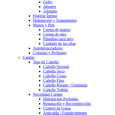
Geles
Jabones
Afeitado
Higiene Íntima
Hidratación y Tratamientos
Manos y Pies
Crema de manos
Crema de pies
Plantillas para pies
Cuidado de las uñas
Autobronceadores
Colonias y Perfumes
Capilar
Tipo de Cabello
Cabello Normal
Cabello Seco
Cabello Graso
Cabello Fino
Cabello Rizado / Ondulado
Cabello Teñido
Necesidad Capilar
Hidratación Profunda
Reparación y Reconstrucción
Control de Grasa
Anticaída / Fortalecimiento