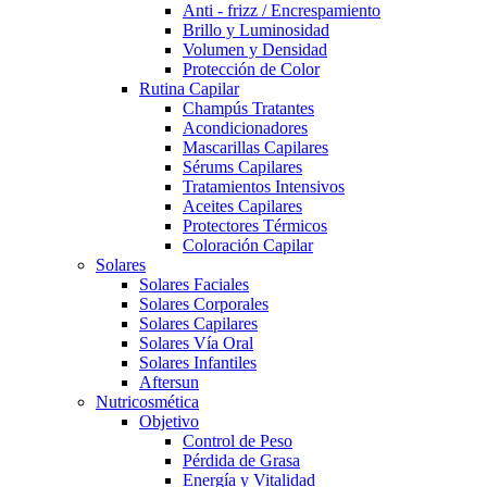
Anti - frizz / Encrespamiento
Brillo y Luminosidad
Volumen y Densidad
Protección de Color
Rutina Capilar
Champús Tratantes
Acondicionadores
Mascarillas Capilares
Sérums Capilares
Tratamientos Intensivos
Aceites Capilares
Protectores Térmicos
Coloración Capilar
Solares
Solares Faciales
Solares Corporales
Solares Capilares
Solares Vía Oral
Solares Infantiles
Aftersun
Nutricosmética
Objetivo
Control de Peso
Pérdida de Grasa
Energía y Vitalidad