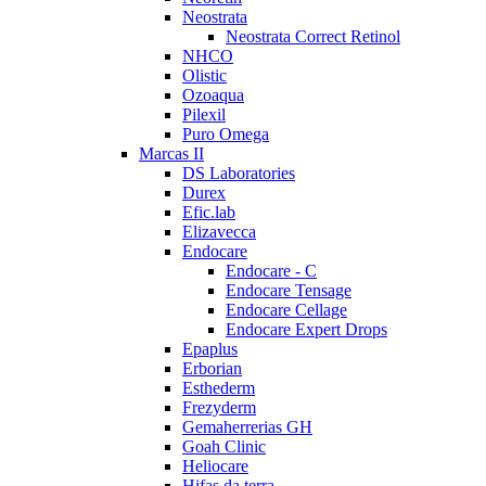
Neostrata
Neostrata Correct Retinol
NHCO
Olistic
Ozoaqua
Pilexil
Puro Omega
Marcas II
DS Laboratories
Durex
Efic.lab
Elizavecca
Endocare
Endocare - C
Endocare Tensage
Endocare Cellage
Endocare Expert Drops
Epaplus
Erborian
Esthederm
Frezyderm
Gemaherrerias GH
Goah Clinic
Heliocare
Hifas da terra