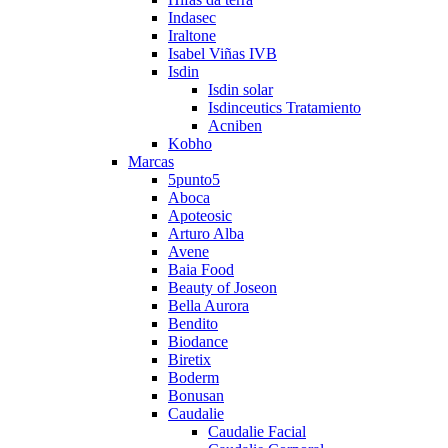
Indasec
Iraltone
Isabel Viñas IVB
Isdin
Isdin solar
Isdinceutics Tratamiento
Acniben
Kobho
Marcas
5punto5
Aboca
Apoteosic
Arturo Alba
Avene
Baia Food
Beauty of Joseon
Bella Aurora
Bendito
Biodance
Biretix
Boderm
Bonusan
Caudalie
Caudalie Facial