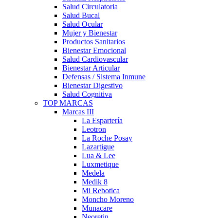
Salud Circulatoria
Salud Bucal
Salud Ocular
Mujer y Bienestar
Productos Sanitarios
Bienestar Emocional
Salud Cardiovascular
Bienestar Articular
Defensas / Sistema Inmune
Bienestar Digestivo
Salud Cognitiva
TOP MARCAS
Marcas III
La Espartería
Leotron
La Roche Posay
Lazartigue
Lua & Lee
Luxmetique
Medela
Medik 8
Mi Rebotica
Moncho Moreno
Munacare
Neoretin