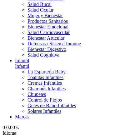
Salud Bucal
Salud Ocular
Mujer y Bienestar
Productos Sanitarios
Bienestar Emocional
Salud Cardiovascular
Bienestar Articular
Defensas / Sistema Inmune
Bienestar Digestivo
Salud Cognitiva
Infantil
Infantil
La Espartería Baby
Toallitas Infantiles
Cremas Infantiles
Champús Infantiles
Chupetes
Control de Piojos
Geles de Baño Infantiles
Solares Infantiles
Marcas
0
0,00 €
Idioma: