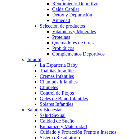
Rendimiento Deportivo
Caída Capilar
Detox y Depuración
Antiedad
Selección de productos
Vitaminas y Minerales
Proteínas
Quemadores de Grasa
Probióticos
Complementos Deportivos
Infantil
La Espartería Baby
Toallitas Infantiles
Cremas Infantiles
Champús Infantiles
Chupetes
Control de Piojos
Geles de Baño Infantiles
Solares Infantiles
Salud y Bienestar
Salud Sexual
Calidad de Sueño
Embarazo y Maternidad
Cuidado y Protección Frente a Insectos
Sistema Respiratorio