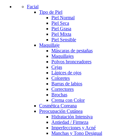
Facial
Tipo de Piel
Piel Normal
Piel Seca
Piel Grasa
Piel Mixta
Piel Sensible
Maquillaje
Máscaras de pestañas
Maquillajes
Polvos bronceadores
Cejas
Lápices de ojos
Coloretes
Barras de labios
Correctores
Brochas
Crema con Color
Cosmética Coreana
Preocupación Cutánea
Hidratación Intensiva
Antiedad / Firmeza
Imperfecciones y Acné
Manchas y Tono Desigual