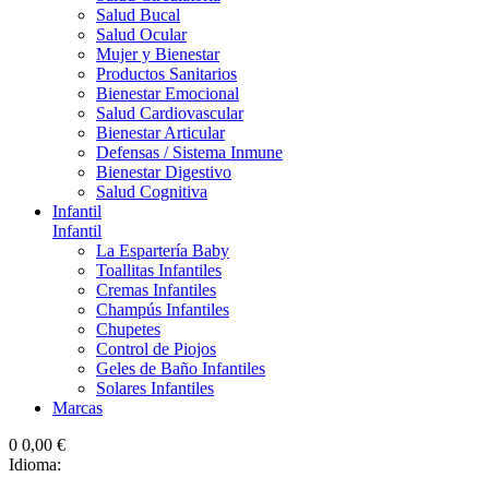
Salud Bucal
Salud Ocular
Mujer y Bienestar
Productos Sanitarios
Bienestar Emocional
Salud Cardiovascular
Bienestar Articular
Defensas / Sistema Inmune
Bienestar Digestivo
Salud Cognitiva
Infantil
Infantil
La Espartería Baby
Toallitas Infantiles
Cremas Infantiles
Champús Infantiles
Chupetes
Control de Piojos
Geles de Baño Infantiles
Solares Infantiles
Marcas
0
0,00 €
Idioma: