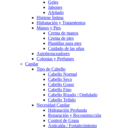
Geles
Jabones
Afeitado
Higiene Íntima
Hidratación y Tratamientos
Manos y Pies
Crema de manos
Crema de pies
Plantillas para pies
Cuidado de las uñas
Autobronceadores
Colonias y Perfumes
Capilar
Tipo de Cabello
Cabello Normal
Cabello Seco
Cabello Graso
Cabello Fino
Cabello Rizado / Ondulado
Cabello Teñido
Necesidad Capilar
Hidratación Profunda
Reparación y Reconstrucción
Control de Grasa
Anticaída / Fortalecimiento