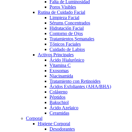
Falta de Luminosidad
Poros Visibles
Rutina de Cuidado Facial
Limpieza Facial
Sérums Concentrados
Hidratación Facial
Contorno de Ojos
Tratamientos Semanales
Tónicos Faciales
Cuidado de Labios
Activos Principales
Ácido Hialurónico
Vitamina C
Exosomas
Niacinamida
Tratamiento con Retinoides
Ácidos Exfoliantes (AHA/BHA)
Colágeno
Péptidos
Bakuchiol
Ácido Azelaico
Ceramidas
Corporal
Higiene Corporal
Desodorantes