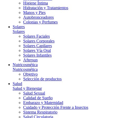
Higiene Íntima
Hidratación y Tratamientos
Manos y Pies
Autobronceadores
Colonias y Perfumes
Solares
Solares
Solares Faciales
Solares Corporales
Solares Capilares
Solares Vía Oral
Solares Infantiles
Aftersun
Nutricosmética
Nutricosmética
Objetivo
Selección de productos
Salud
Salud y Bienestar
Salud Sexual
Calidad de Sueño
Embarazo y Maternidad
Cuidado y Protección Frente a Insectos
Sistema Respiratorio
Salud Circulatoria