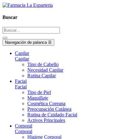
Buscar
Navegación de palanca
☰
Capilar
Capilar
Tipo de Cabello
Necesidad Capilar
Rutina Capilar
Facial
Facial
Tipo de Piel
Maquillaje
Cosmética Coreana
Preocupación Cutánea
Rutina de Cuidado Facial
Activos Principales
Corporal
Corporal
Higiene Corporal