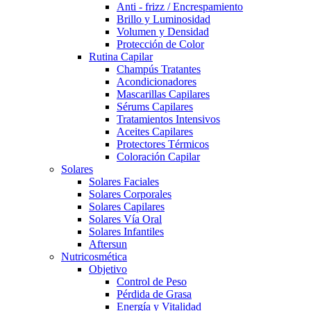
Anti - frizz / Encrespamiento
Brillo y Luminosidad
Volumen y Densidad
Protección de Color
Rutina Capilar
Champús Tratantes
Acondicionadores
Mascarillas Capilares
Sérums Capilares
Tratamientos Intensivos
Aceites Capilares
Protectores Térmicos
Coloración Capilar
Solares
Solares Faciales
Solares Corporales
Solares Capilares
Solares Vía Oral
Solares Infantiles
Aftersun
Nutricosmética
Objetivo
Control de Peso
Pérdida de Grasa
Energía y Vitalidad