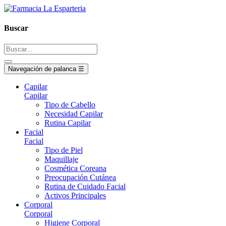
Buscar
Navegación de palanca
☰
Capilar
Capilar
Tipo de Cabello
Necesidad Capilar
Rutina Capilar
Facial
Facial
Tipo de Piel
Maquillaje
Cosmética Coreana
Preocupación Cutánea
Rutina de Cuidado Facial
Activos Principales
Corporal
Corporal
Higiene Corporal