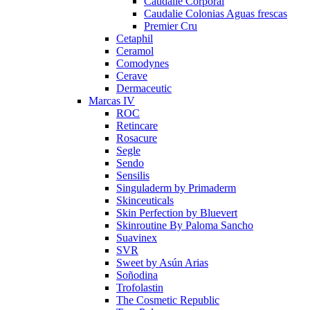
Caudalie Corporal
Caudalie Colonias Aguas frescas
Premier Cru
Cetaphil
Ceramol
Comodynes
Cerave
Dermaceutic
Marcas IV
ROC
Retincare
Rosacure
Segle
Sendo
Sensilis
Singuladerm by Primaderm
Skinceuticals
Skin Perfection by Bluevert
Skinroutine By Paloma Sancho
Suavinex
SVR
Sweet by Asún Arias
Soñodina
Trofolastin
The Cosmetic Republic