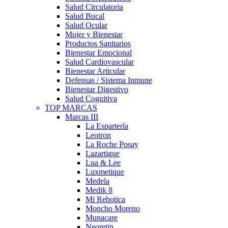
Salud Circulatoria
Salud Bucal
Salud Ocular
Mujer y Bienestar
Productos Sanitarios
Bienestar Emocional
Salud Cardiovascular
Bienestar Articular
Defensas / Sistema Inmune
Bienestar Digestivo
Salud Cognitiva
TOP MARCAS
Marcas III
La Espartería
Leotron
La Roche Posay
Lazartigue
Lua & Lee
Luxmetique
Medela
Medik 8
Mi Rebotica
Moncho Moreno
Munacare
Neoretin