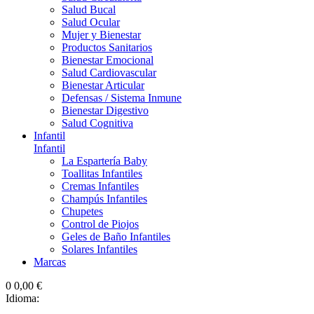
Salud Bucal
Salud Ocular
Mujer y Bienestar
Productos Sanitarios
Bienestar Emocional
Salud Cardiovascular
Bienestar Articular
Defensas / Sistema Inmune
Bienestar Digestivo
Salud Cognitiva
Infantil
Infantil
La Espartería Baby
Toallitas Infantiles
Cremas Infantiles
Champús Infantiles
Chupetes
Control de Piojos
Geles de Baño Infantiles
Solares Infantiles
Marcas
0
0,00 €
Idioma: