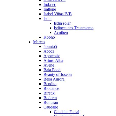
Indasec
Iraltone
Isabel Viñas IVB
Isdin
Isdin solar
Isdinceutics Tratamiento
Acniben
Kobho
Marcas
5punto5
Aboca
Apoteosic
Arturo Alba
Avene
Baia Food
Beauty of Joseon
Bella Aurora
Bendito
Biodance
Biretix
Boderm
Bonusan
Caudalie
Caudalie Facial