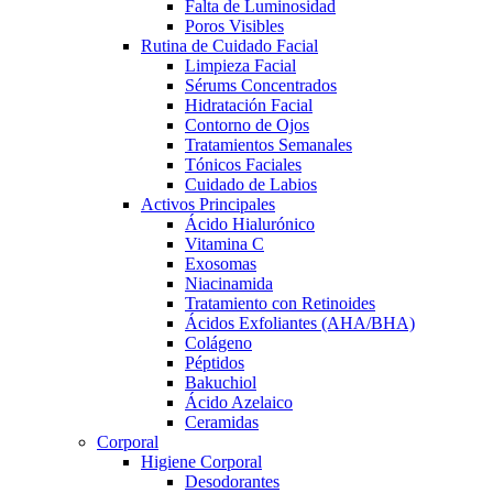
Falta de Luminosidad
Poros Visibles
Rutina de Cuidado Facial
Limpieza Facial
Sérums Concentrados
Hidratación Facial
Contorno de Ojos
Tratamientos Semanales
Tónicos Faciales
Cuidado de Labios
Activos Principales
Ácido Hialurónico
Vitamina C
Exosomas
Niacinamida
Tratamiento con Retinoides
Ácidos Exfoliantes (AHA/BHA)
Colágeno
Péptidos
Bakuchiol
Ácido Azelaico
Ceramidas
Corporal
Higiene Corporal
Desodorantes