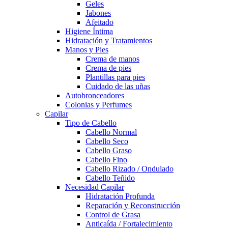
Geles
Jabones
Afeitado
Higiene Íntima
Hidratación y Tratamientos
Manos y Pies
Crema de manos
Crema de pies
Plantillas para pies
Cuidado de las uñas
Autobronceadores
Colonias y Perfumes
Capilar
Tipo de Cabello
Cabello Normal
Cabello Seco
Cabello Graso
Cabello Fino
Cabello Rizado / Ondulado
Cabello Teñido
Necesidad Capilar
Hidratación Profunda
Reparación y Reconstrucción
Control de Grasa
Anticaída / Fortalecimiento