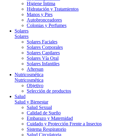
Higiene Íntima
Hidratación y Tratamientos
Manos y Pies
Autobronceadores
Colonias y Perfumes
Solares
Solares
Solares Faciales
Solares Corporales
Solares Capilares
Solares Vía Oral
Solares Infantiles
Aftersun
Nutricosmética
Nutricosmética
Objetivo
Selección de productos
Salud
Salud y Bienestar
Salud Sexual
Calidad de Sueño
Embarazo y Maternidad
Cuidado y Protección Frente a Insectos
Sistema Respiratorio
Salud Circulatoria