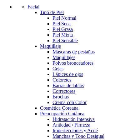
Facial
Tipo de Piel
Piel Normal
Piel Seca
Piel Grasa
Piel Mixta
Piel Sensible
Maquillaje
Máscaras de pestañas
Maquillajes
Polvos bronceadores
Cejas
Lápices de ojos
Coloretes
Barras de labios
Correctores
Brochas
Crema con Color
Cosmética Coreana
Preocupación Cutánea
Hidratación Intensiva
Antiedad / Firmeza
Imperfecciones y Acné
Manchas y Tono Desigual