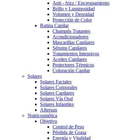
Anti - frizz / Encrespamiento
Brillo y Luminosidad
Volumen y Densidad
Protección de Color
Rutina Capilar
Champús Tratantes
Acondicionadores
Mascarillas Capilares
Sérums Capilares
Tratamientos Intensivos
Aceites Capilares
Protectores Térmicos
Coloración Capilar
Solares
Solares Faciales
Solares Corporales
Solares Capilares
Solares Vía Oral
Solares Infantiles
Aftersun
Nutricosmética
Objetivo
Control de Peso
Pérdida de Grasa
Energía y Vitalidad