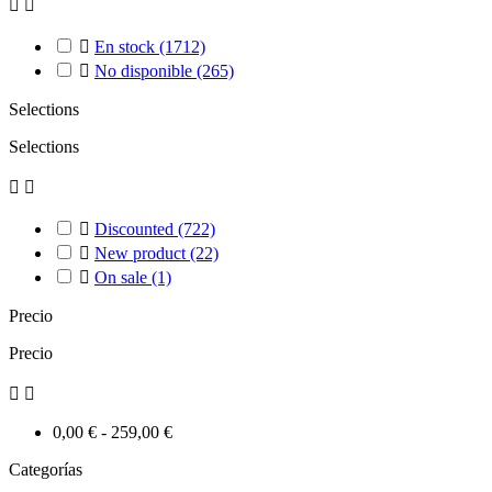



En stock
(1712)

No disponible
(265)
Selections
Selections



Discounted
(722)

New product
(22)

On sale
(1)
Precio
Precio


0,00 € - 259,00 €
Categorías