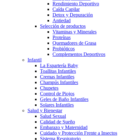
Rendimiento Deportivo
Caída Capilar
Detox y Depuración
Antiedad
Selección de productos
Vitaminas y Minerales
Proteínas
Quemadores de Grasa
Probióticos
Complementos Deportivos
Infantil
La Espartería Baby
Toallitas Infantiles
Cremas Infantiles
Champús Infantiles
Chupetes
Control de Piojos
Geles de Baño Infantiles
Solares Infantiles
Salud y Bienestar
Salud Sexual
Calidad de Sueño
Embarazo y Maternidad
Cuidado y Protección Frente a Insectos
Sistema Respiratorio