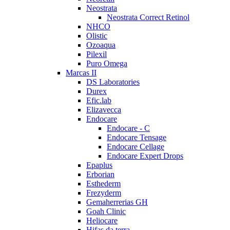
Neostrata
Neostrata Correct Retinol
NHCO
Olistic
Ozoaqua
Pilexil
Puro Omega
Marcas II
DS Laboratories
Durex
Efic.lab
Elizavecca
Endocare
Endocare - C
Endocare Tensage
Endocare Cellage
Endocare Expert Drops
Epaplus
Erborian
Esthederm
Frezyderm
Gemaherrerias GH
Goah Clinic
Heliocare
Hifas da terra