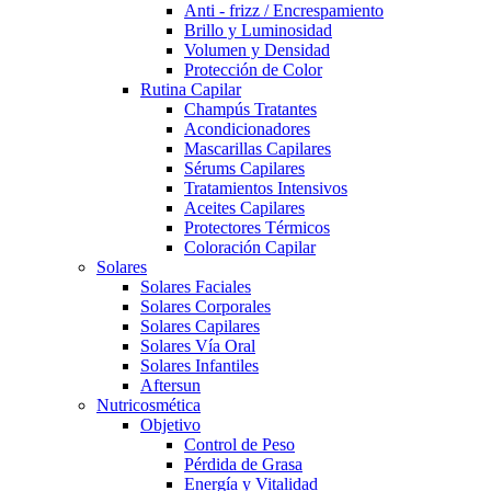
Anti - frizz / Encrespamiento
Brillo y Luminosidad
Volumen y Densidad
Protección de Color
Rutina Capilar
Champús Tratantes
Acondicionadores
Mascarillas Capilares
Sérums Capilares
Tratamientos Intensivos
Aceites Capilares
Protectores Térmicos
Coloración Capilar
Solares
Solares Faciales
Solares Corporales
Solares Capilares
Solares Vía Oral
Solares Infantiles
Aftersun
Nutricosmética
Objetivo
Control de Peso
Pérdida de Grasa
Energía y Vitalidad