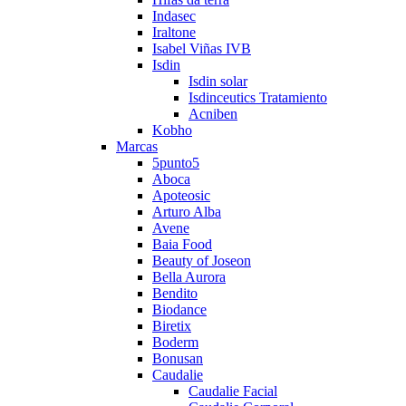
Indasec
Iraltone
Isabel Viñas IVB
Isdin
Isdin solar
Isdinceutics Tratamiento
Acniben
Kobho
Marcas
5punto5
Aboca
Apoteosic
Arturo Alba
Avene
Baia Food
Beauty of Joseon
Bella Aurora
Bendito
Biodance
Biretix
Boderm
Bonusan
Caudalie
Caudalie Facial