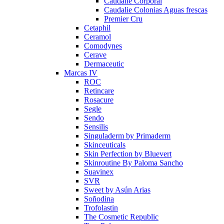
Caudalie Corporal
Caudalie Colonias Aguas frescas
Premier Cru
Cetaphil
Ceramol
Comodynes
Cerave
Dermaceutic
Marcas IV
ROC
Retincare
Rosacure
Segle
Sendo
Sensilis
Singuladerm by Primaderm
Skinceuticals
Skin Perfection by Bluevert
Skinroutine By Paloma Sancho
Suavinex
SVR
Sweet by Asún Arias
Soñodina
Trofolastin
The Cosmetic Republic