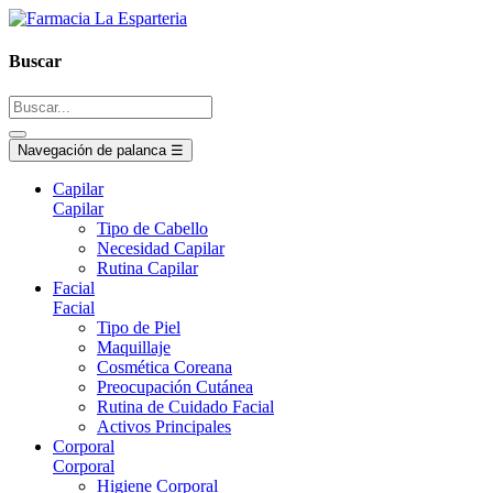
Buscar
Navegación de palanca
☰
Capilar
Capilar
Tipo de Cabello
Necesidad Capilar
Rutina Capilar
Facial
Facial
Tipo de Piel
Maquillaje
Cosmética Coreana
Preocupación Cutánea
Rutina de Cuidado Facial
Activos Principales
Corporal
Corporal
Higiene Corporal