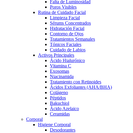
Falta de Luminosidad
Poros Visibles
Rutina de Cuidado Facial
Limpieza Facial
Sérums Concentrados
Hidratación Facial
Contorno de Ojos
Tratamientos Semanales
Tónicos Faciales
Cuidado de Labios
Activos Principales
Ácido Hialurónico
Vitamina C
Exosomas
Niacinamida
Tratamiento con Retinoides
Ácidos Exfoliantes (AHA/BHA)
Colágeno
Péptidos
Bakuchiol
Ácido Azelaico
Ceramidas
Corporal
Higiene Corporal
Desodorantes