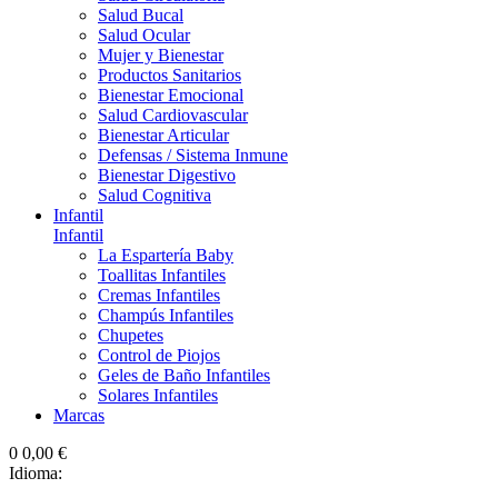
Salud Bucal
Salud Ocular
Mujer y Bienestar
Productos Sanitarios
Bienestar Emocional
Salud Cardiovascular
Bienestar Articular
Defensas / Sistema Inmune
Bienestar Digestivo
Salud Cognitiva
Infantil
Infantil
La Espartería Baby
Toallitas Infantiles
Cremas Infantiles
Champús Infantiles
Chupetes
Control de Piojos
Geles de Baño Infantiles
Solares Infantiles
Marcas
0
0,00 €
Idioma: