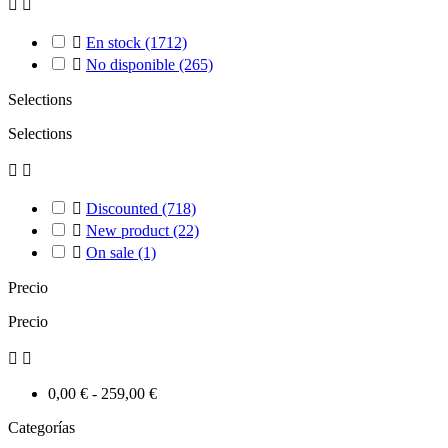



En stock
(1712)

No disponible
(265)
Selections
Selections



Discounted
(718)

New product
(22)

On sale
(1)
Precio
Precio


0,00 € - 259,00 €
Categorías