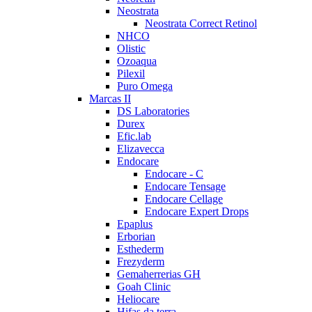
Neostrata
Neostrata Correct Retinol
NHCO
Olistic
Ozoaqua
Pilexil
Puro Omega
Marcas II
DS Laboratories
Durex
Efic.lab
Elizavecca
Endocare
Endocare - C
Endocare Tensage
Endocare Cellage
Endocare Expert Drops
Epaplus
Erborian
Esthederm
Frezyderm
Gemaherrerias GH
Goah Clinic
Heliocare
Hifas da terra