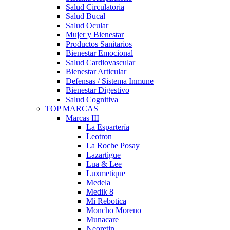
Salud Circulatoria
Salud Bucal
Salud Ocular
Mujer y Bienestar
Productos Sanitarios
Bienestar Emocional
Salud Cardiovascular
Bienestar Articular
Defensas / Sistema Inmune
Bienestar Digestivo
Salud Cognitiva
TOP MARCAS
Marcas III
La Espartería
Leotron
La Roche Posay
Lazartigue
Lua & Lee
Luxmetique
Medela
Medik 8
Mi Rebotica
Moncho Moreno
Munacare
Neoretin