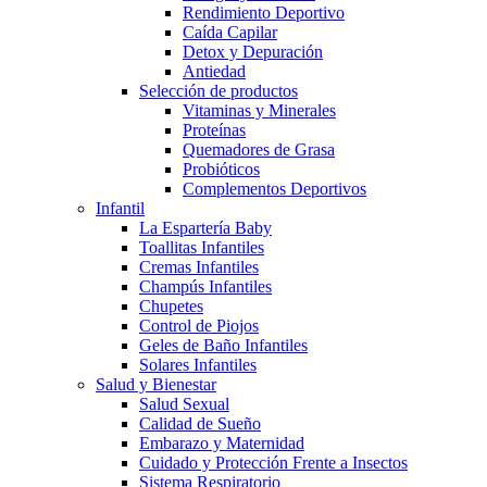
Rendimiento Deportivo
Caída Capilar
Detox y Depuración
Antiedad
Selección de productos
Vitaminas y Minerales
Proteínas
Quemadores de Grasa
Probióticos
Complementos Deportivos
Infantil
La Espartería Baby
Toallitas Infantiles
Cremas Infantiles
Champús Infantiles
Chupetes
Control de Piojos
Geles de Baño Infantiles
Solares Infantiles
Salud y Bienestar
Salud Sexual
Calidad de Sueño
Embarazo y Maternidad
Cuidado y Protección Frente a Insectos
Sistema Respiratorio