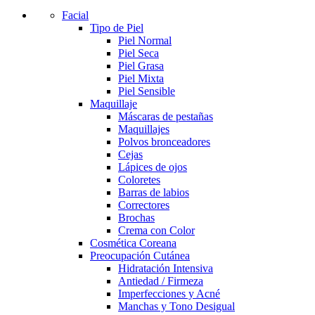
Facial
Tipo de Piel
Piel Normal
Piel Seca
Piel Grasa
Piel Mixta
Piel Sensible
Maquillaje
Máscaras de pestañas
Maquillajes
Polvos bronceadores
Cejas
Lápices de ojos
Coloretes
Barras de labios
Correctores
Brochas
Crema con Color
Cosmética Coreana
Preocupación Cutánea
Hidratación Intensiva
Antiedad / Firmeza
Imperfecciones y Acné
Manchas y Tono Desigual