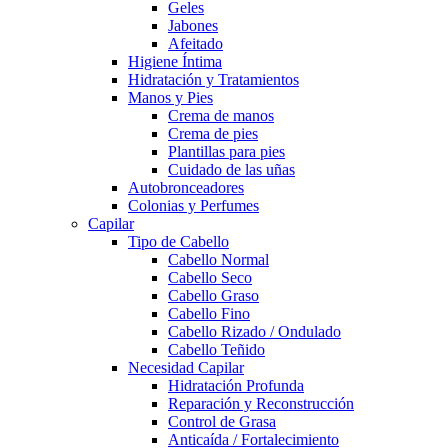
Geles
Jabones
Afeitado
Higiene Íntima
Hidratación y Tratamientos
Manos y Pies
Crema de manos
Crema de pies
Plantillas para pies
Cuidado de las uñas
Autobronceadores
Colonias y Perfumes
Capilar
Tipo de Cabello
Cabello Normal
Cabello Seco
Cabello Graso
Cabello Fino
Cabello Rizado / Ondulado
Cabello Teñido
Necesidad Capilar
Hidratación Profunda
Reparación y Reconstrucción
Control de Grasa
Anticaída / Fortalecimiento