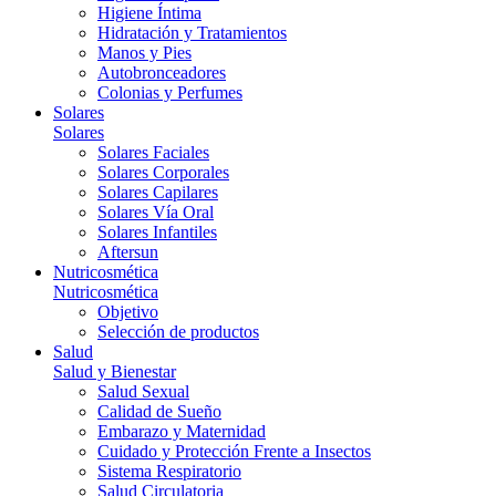
Higiene Íntima
Hidratación y Tratamientos
Manos y Pies
Autobronceadores
Colonias y Perfumes
Solares
Solares
Solares Faciales
Solares Corporales
Solares Capilares
Solares Vía Oral
Solares Infantiles
Aftersun
Nutricosmética
Nutricosmética
Objetivo
Selección de productos
Salud
Salud y Bienestar
Salud Sexual
Calidad de Sueño
Embarazo y Maternidad
Cuidado y Protección Frente a Insectos
Sistema Respiratorio
Salud Circulatoria