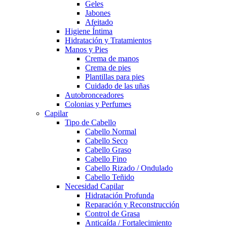
Geles
Jabones
Afeitado
Higiene Íntima
Hidratación y Tratamientos
Manos y Pies
Crema de manos
Crema de pies
Plantillas para pies
Cuidado de las uñas
Autobronceadores
Colonias y Perfumes
Capilar
Tipo de Cabello
Cabello Normal
Cabello Seco
Cabello Graso
Cabello Fino
Cabello Rizado / Ondulado
Cabello Teñido
Necesidad Capilar
Hidratación Profunda
Reparación y Reconstrucción
Control de Grasa
Anticaída / Fortalecimiento