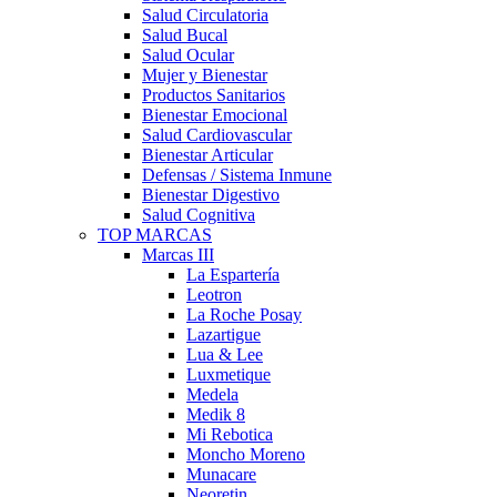
Salud Circulatoria
Salud Bucal
Salud Ocular
Mujer y Bienestar
Productos Sanitarios
Bienestar Emocional
Salud Cardiovascular
Bienestar Articular
Defensas / Sistema Inmune
Bienestar Digestivo
Salud Cognitiva
TOP MARCAS
Marcas III
La Espartería
Leotron
La Roche Posay
Lazartigue
Lua & Lee
Luxmetique
Medela
Medik 8
Mi Rebotica
Moncho Moreno
Munacare
Neoretin