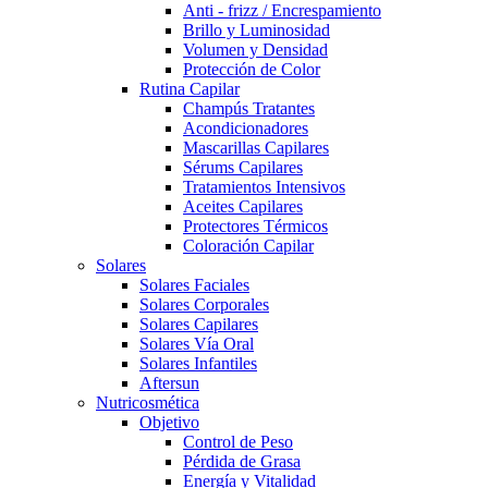
Anti - frizz / Encrespamiento
Brillo y Luminosidad
Volumen y Densidad
Protección de Color
Rutina Capilar
Champús Tratantes
Acondicionadores
Mascarillas Capilares
Sérums Capilares
Tratamientos Intensivos
Aceites Capilares
Protectores Térmicos
Coloración Capilar
Solares
Solares Faciales
Solares Corporales
Solares Capilares
Solares Vía Oral
Solares Infantiles
Aftersun
Nutricosmética
Objetivo
Control de Peso
Pérdida de Grasa
Energía y Vitalidad