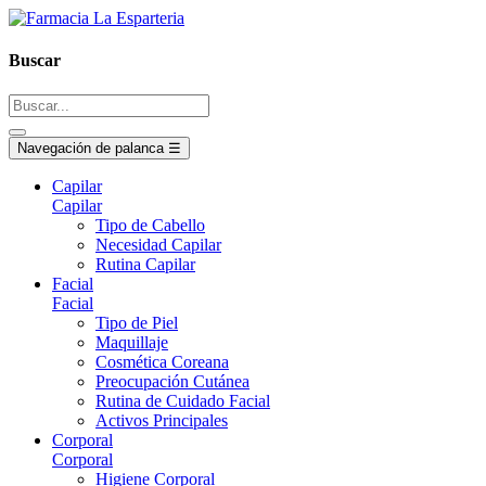
Buscar
Navegación de palanca
☰
Capilar
Capilar
Tipo de Cabello
Necesidad Capilar
Rutina Capilar
Facial
Facial
Tipo de Piel
Maquillaje
Cosmética Coreana
Preocupación Cutánea
Rutina de Cuidado Facial
Activos Principales
Corporal
Corporal
Higiene Corporal