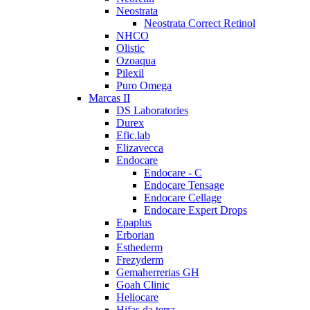
Neostrata
Neostrata Correct Retinol
NHCO
Olistic
Ozoaqua
Pilexil
Puro Omega
Marcas II
DS Laboratories
Durex
Efic.lab
Elizavecca
Endocare
Endocare - C
Endocare Tensage
Endocare Cellage
Endocare Expert Drops
Epaplus
Erborian
Esthederm
Frezyderm
Gemaherrerias GH
Goah Clinic
Heliocare
Hifas da terra