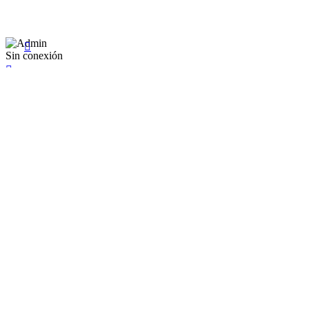
Sábado: 9:00 a 22:00

Sin conexión

×
Existente Affiliate
Ingrese a su cuenta
Recuérdame
Se te olvidó tu contraseña


Iniciar sesión
¿No tienen en cuenta? Cree uno aquí
Restablecer la contraseña


Restablecer la contraseña
Nuevo registro de cuenta