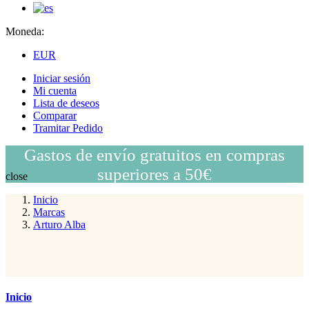
Moneda:
EUR
Iniciar sesión
Mi cuenta
Lista de deseos
Comparar
Tramitar Pedido
Gastos de envío gratuitos en compras
superiores a 50€
close
Inicio
Marcas
Arturo Alba
Inicio