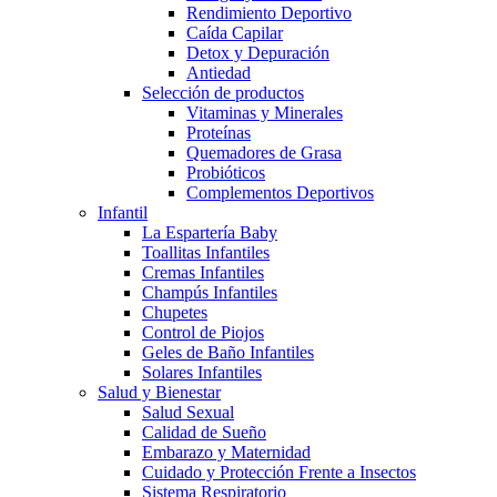
Rendimiento Deportivo
Caída Capilar
Detox y Depuración
Antiedad
Selección de productos
Vitaminas y Minerales
Proteínas
Quemadores de Grasa
Probióticos
Complementos Deportivos
Infantil
La Espartería Baby
Toallitas Infantiles
Cremas Infantiles
Champús Infantiles
Chupetes
Control de Piojos
Geles de Baño Infantiles
Solares Infantiles
Salud y Bienestar
Salud Sexual
Calidad de Sueño
Embarazo y Maternidad
Cuidado y Protección Frente a Insectos
Sistema Respiratorio