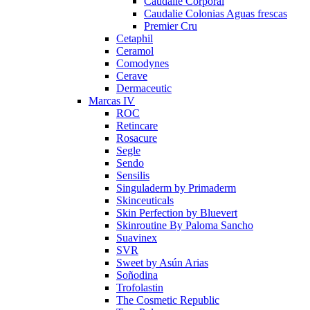
Caudalie Corporal
Caudalie Colonias Aguas frescas
Premier Cru
Cetaphil
Ceramol
Comodynes
Cerave
Dermaceutic
Marcas IV
ROC
Retincare
Rosacure
Segle
Sendo
Sensilis
Singuladerm by Primaderm
Skinceuticals
Skin Perfection by Bluevert
Skinroutine By Paloma Sancho
Suavinex
SVR
Sweet by Asún Arias
Soñodina
Trofolastin
The Cosmetic Republic