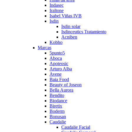
Indasec
Iraltone
Isabel Viñas IVB
Isdin
Isdin solar
Isdinceutics Tratamiento
Acniben
Kobho
Marcas
5punto5
Aboca
Apoteosic
Arturo Alba
Avene
Baia Food
Beauty of Joseon
Bella Aurora
Bendito
Biodance
Biretix
Boderm
Bonusan
Caudalie
Caudalie Facial