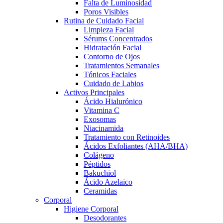
Falta de Luminosidad
Poros Visibles
Rutina de Cuidado Facial
Limpieza Facial
Sérums Concentrados
Hidratación Facial
Contorno de Ojos
Tratamientos Semanales
Tónicos Faciales
Cuidado de Labios
Activos Principales
Ácido Hialurónico
Vitamina C
Exosomas
Niacinamida
Tratamiento con Retinoides
Ácidos Exfoliantes (AHA/BHA)
Colágeno
Péptidos
Bakuchiol
Ácido Azelaico
Ceramidas
Corporal
Higiene Corporal
Desodorantes