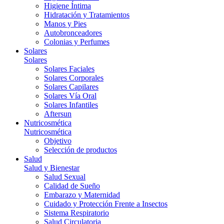
Higiene Íntima
Hidratación y Tratamientos
Manos y Pies
Autobronceadores
Colonias y Perfumes
Solares
Solares
Solares Faciales
Solares Corporales
Solares Capilares
Solares Vía Oral
Solares Infantiles
Aftersun
Nutricosmética
Nutricosmética
Objetivo
Selección de productos
Salud
Salud y Bienestar
Salud Sexual
Calidad de Sueño
Embarazo y Maternidad
Cuidado y Protección Frente a Insectos
Sistema Respiratorio
Salud Circulatoria