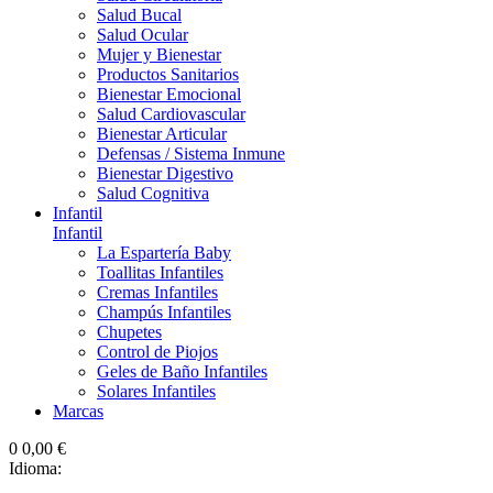
Salud Bucal
Salud Ocular
Mujer y Bienestar
Productos Sanitarios
Bienestar Emocional
Salud Cardiovascular
Bienestar Articular
Defensas / Sistema Inmune
Bienestar Digestivo
Salud Cognitiva
Infantil
Infantil
La Espartería Baby
Toallitas Infantiles
Cremas Infantiles
Champús Infantiles
Chupetes
Control de Piojos
Geles de Baño Infantiles
Solares Infantiles
Marcas
0
0,00 €
Idioma: