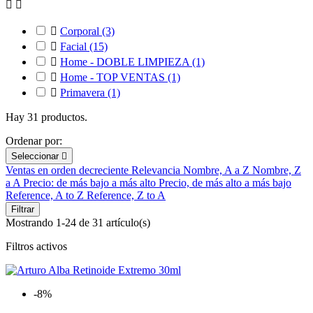



Corporal
(3)

Facial
(15)

Home - DOBLE LIMPIEZA
(1)

Home - TOP VENTAS
(1)

Primavera
(1)
Hay 31 productos.
Ordenar por:
Seleccionar

Ventas en orden decreciente
Relevancia
Nombre, A a Z
Nombre, Z
a A
Precio: de más bajo a más alto
Precio, de más alto a más bajo
Reference, A to Z
Reference, Z to A
Filtrar
Mostrando 1-24 de 31 artículo(s)
Filtros activos
-8%