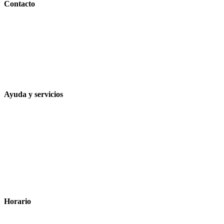
Contacto
Calle Rodríguez Marín, 8 14002, Córdoba
957 472 763
648 167 760
contacto@farmacialaesparteria.es
Ayuda y servicios
Tiempo estimado para la entrega
Métodos de pago
Política de privacidad
Política de cookies
Términos y condiciones legales
Horario
Lunes a Viernes: 8:00 a 22:00