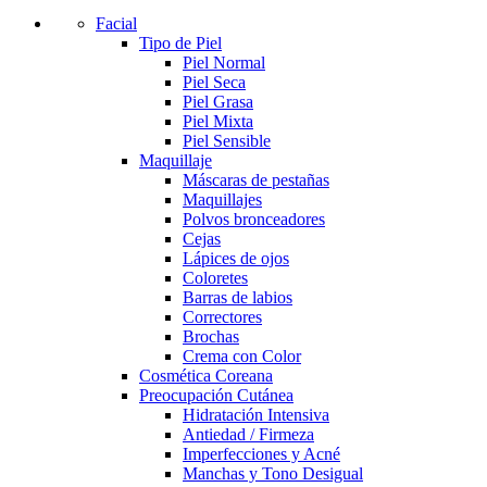
Facial
Tipo de Piel
Piel Normal
Piel Seca
Piel Grasa
Piel Mixta
Piel Sensible
Maquillaje
Máscaras de pestañas
Maquillajes
Polvos bronceadores
Cejas
Lápices de ojos
Coloretes
Barras de labios
Correctores
Brochas
Crema con Color
Cosmética Coreana
Preocupación Cutánea
Hidratación Intensiva
Antiedad / Firmeza
Imperfecciones y Acné
Manchas y Tono Desigual