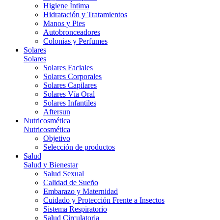
Higiene Íntima
Hidratación y Tratamientos
Manos y Pies
Autobronceadores
Colonias y Perfumes
Solares
Solares
Solares Faciales
Solares Corporales
Solares Capilares
Solares Vía Oral
Solares Infantiles
Aftersun
Nutricosmética
Nutricosmética
Objetivo
Selección de productos
Salud
Salud y Bienestar
Salud Sexual
Calidad de Sueño
Embarazo y Maternidad
Cuidado y Protección Frente a Insectos
Sistema Respiratorio
Salud Circulatoria