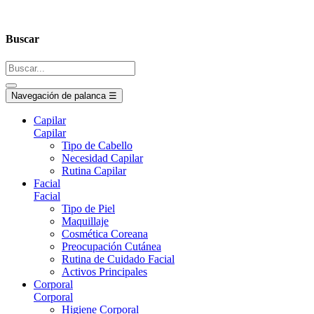
Buscar
Navegación de palanca
☰
Capilar
Capilar
Tipo de Cabello
Necesidad Capilar
Rutina Capilar
Facial
Facial
Tipo de Piel
Maquillaje
Cosmética Coreana
Preocupación Cutánea
Rutina de Cuidado Facial
Activos Principales
Corporal
Corporal
Higiene Corporal