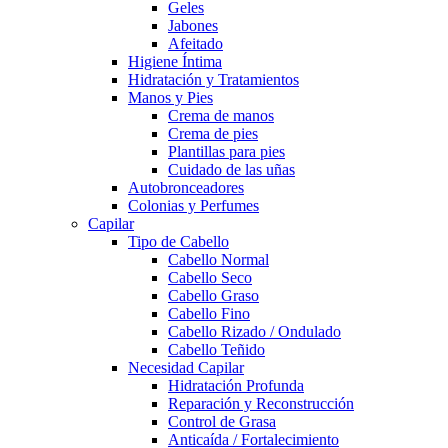
Geles
Jabones
Afeitado
Higiene Íntima
Hidratación y Tratamientos
Manos y Pies
Crema de manos
Crema de pies
Plantillas para pies
Cuidado de las uñas
Autobronceadores
Colonias y Perfumes
Capilar
Tipo de Cabello
Cabello Normal
Cabello Seco
Cabello Graso
Cabello Fino
Cabello Rizado / Ondulado
Cabello Teñido
Necesidad Capilar
Hidratación Profunda
Reparación y Reconstrucción
Control de Grasa
Anticaída / Fortalecimiento