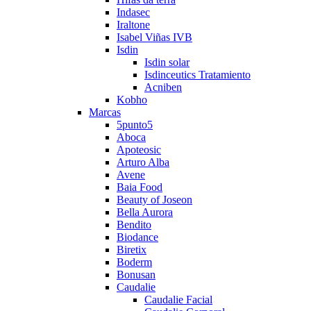
Indasec
Iraltone
Isabel Viñas IVB
Isdin
Isdin solar
Isdinceutics Tratamiento
Acniben
Kobho
Marcas
5punto5
Aboca
Apoteosic
Arturo Alba
Avene
Baia Food
Beauty of Joseon
Bella Aurora
Bendito
Biodance
Biretix
Boderm
Bonusan
Caudalie
Caudalie Facial