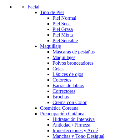
Facial
Tipo de Piel
Piel Normal
Piel Seca
Piel Grasa
Piel Mixta
Piel Sensible
Maquillaje
Máscaras de pestañas
Maquillajes
Polvos bronceadores
Cejas
Lápices de ojos
Coloretes
Barras de labios
Correctores
Brochas
Crema con Color
Cosmética Coreana
Preocupación Cutánea
Hidratación Intensiva
Antiedad / Firmeza
Imperfecciones y Acné
Manchas y Tono Desigual