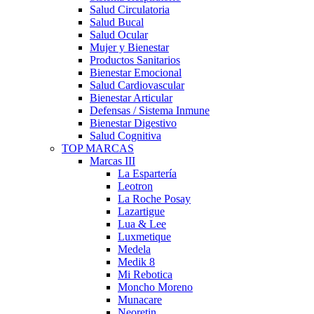
Salud Circulatoria
Salud Bucal
Salud Ocular
Mujer y Bienestar
Productos Sanitarios
Bienestar Emocional
Salud Cardiovascular
Bienestar Articular
Defensas / Sistema Inmune
Bienestar Digestivo
Salud Cognitiva
TOP MARCAS
Marcas III
La Espartería
Leotron
La Roche Posay
Lazartigue
Lua & Lee
Luxmetique
Medela
Medik 8
Mi Rebotica
Moncho Moreno
Munacare
Neoretin