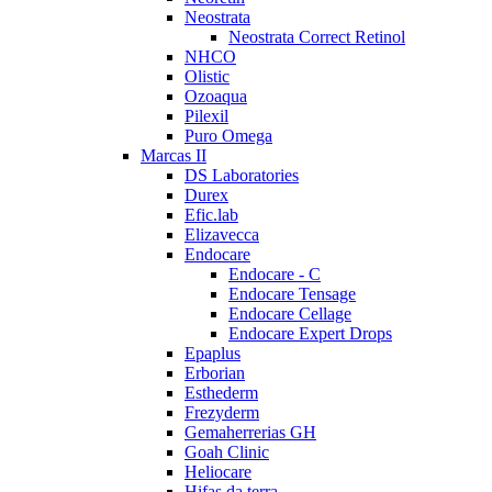
Neostrata
Neostrata Correct Retinol
NHCO
Olistic
Ozoaqua
Pilexil
Puro Omega
Marcas II
DS Laboratories
Durex
Efic.lab
Elizavecca
Endocare
Endocare - C
Endocare Tensage
Endocare Cellage
Endocare Expert Drops
Epaplus
Erborian
Esthederm
Frezyderm
Gemaherrerias GH
Goah Clinic
Heliocare
Hifas da terra