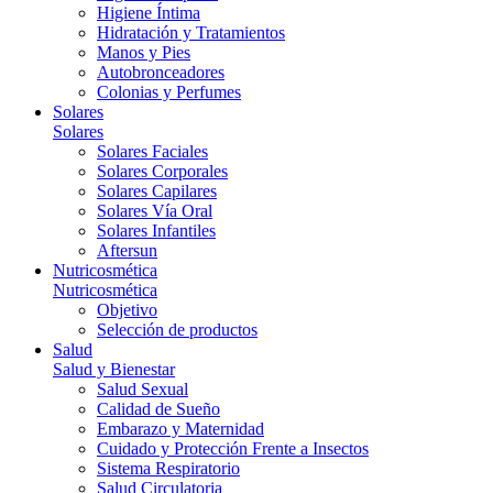
Higiene Íntima
Hidratación y Tratamientos
Manos y Pies
Autobronceadores
Colonias y Perfumes
Solares
Solares
Solares Faciales
Solares Corporales
Solares Capilares
Solares Vía Oral
Solares Infantiles
Aftersun
Nutricosmética
Nutricosmética
Objetivo
Selección de productos
Salud
Salud y Bienestar
Salud Sexual
Calidad de Sueño
Embarazo y Maternidad
Cuidado y Protección Frente a Insectos
Sistema Respiratorio
Salud Circulatoria