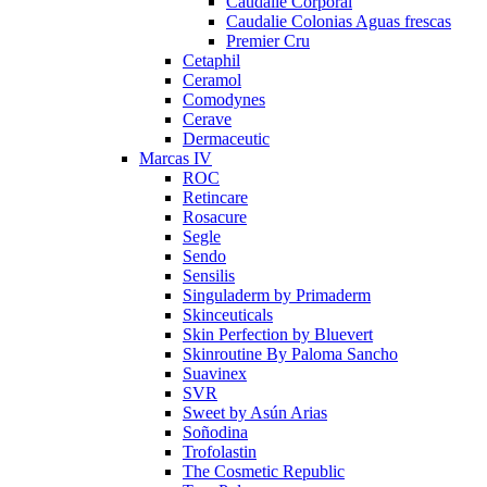
Caudalie Corporal
Caudalie Colonias Aguas frescas
Premier Cru
Cetaphil
Ceramol
Comodynes
Cerave
Dermaceutic
Marcas IV
ROC
Retincare
Rosacure
Segle
Sendo
Sensilis
Singuladerm by Primaderm
Skinceuticals
Skin Perfection by Bluevert
Skinroutine By Paloma Sancho
Suavinex
SVR
Sweet by Asún Arias
Soñodina
Trofolastin
The Cosmetic Republic