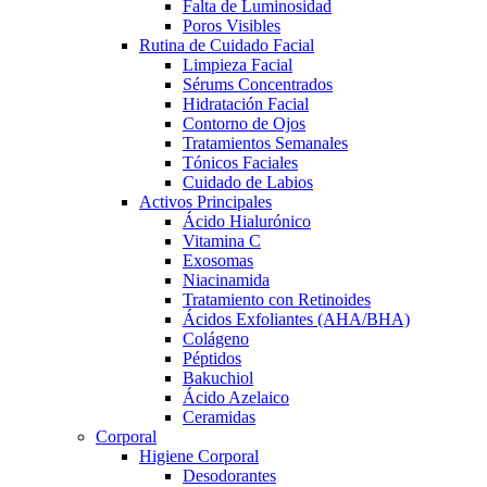
Falta de Luminosidad
Poros Visibles
Rutina de Cuidado Facial
Limpieza Facial
Sérums Concentrados
Hidratación Facial
Contorno de Ojos
Tratamientos Semanales
Tónicos Faciales
Cuidado de Labios
Activos Principales
Ácido Hialurónico
Vitamina C
Exosomas
Niacinamida
Tratamiento con Retinoides
Ácidos Exfoliantes (AHA/BHA)
Colágeno
Péptidos
Bakuchiol
Ácido Azelaico
Ceramidas
Corporal
Higiene Corporal
Desodorantes