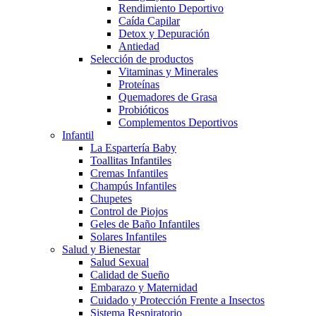
Rendimiento Deportivo
Caída Capilar
Detox y Depuración
Antiedad
Selección de productos
Vitaminas y Minerales
Proteínas
Quemadores de Grasa
Probióticos
Complementos Deportivos
Infantil
La Espartería Baby
Toallitas Infantiles
Cremas Infantiles
Champús Infantiles
Chupetes
Control de Piojos
Geles de Baño Infantiles
Solares Infantiles
Salud y Bienestar
Salud Sexual
Calidad de Sueño
Embarazo y Maternidad
Cuidado y Protección Frente a Insectos
Sistema Respiratorio