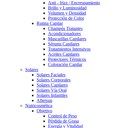
Anti - frizz / Encrespamiento
Brillo y Luminosidad
Volumen y Densidad
Protección de Color
Rutina Capilar
Champús Tratantes
Acondicionadores
Mascarillas Capilares
Sérums Capilares
Tratamientos Intensivos
Aceites Capilares
Protectores Térmicos
Coloración Capilar
Solares
Solares Faciales
Solares Corporales
Solares Capilares
Solares Vía Oral
Solares Infantiles
Aftersun
Nutricosmética
Objetivo
Control de Peso
Pérdida de Grasa
Energía y Vitalidad