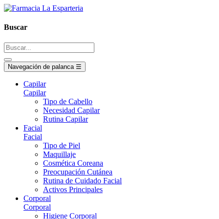
Buscar
Navegación de palanca
☰
Capilar
Capilar
Tipo de Cabello
Necesidad Capilar
Rutina Capilar
Facial
Facial
Tipo de Piel
Maquillaje
Cosmética Coreana
Preocupación Cutánea
Rutina de Cuidado Facial
Activos Principales
Corporal
Corporal
Higiene Corporal