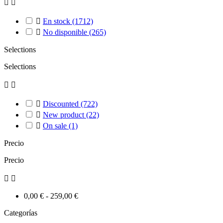



En stock
(1712)

No disponible
(265)
Selections
Selections



Discounted
(722)

New product
(22)

On sale
(1)
Precio
Precio


0,00 € - 259,00 €
Categorías