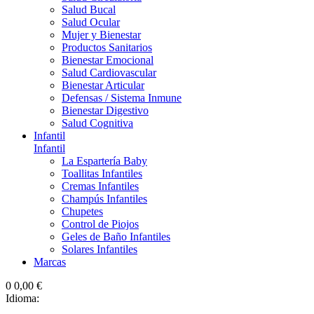
Salud Bucal
Salud Ocular
Mujer y Bienestar
Productos Sanitarios
Bienestar Emocional
Salud Cardiovascular
Bienestar Articular
Defensas / Sistema Inmune
Bienestar Digestivo
Salud Cognitiva
Infantil
Infantil
La Espartería Baby
Toallitas Infantiles
Cremas Infantiles
Champús Infantiles
Chupetes
Control de Piojos
Geles de Baño Infantiles
Solares Infantiles
Marcas
0
0,00 €
Idioma: