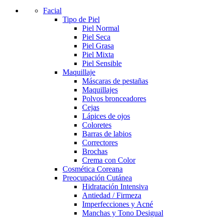
Facial
Tipo de Piel
Piel Normal
Piel Seca
Piel Grasa
Piel Mixta
Piel Sensible
Maquillaje
Máscaras de pestañas
Maquillajes
Polvos bronceadores
Cejas
Lápices de ojos
Coloretes
Barras de labios
Correctores
Brochas
Crema con Color
Cosmética Coreana
Preocupación Cutánea
Hidratación Intensiva
Antiedad / Firmeza
Imperfecciones y Acné
Manchas y Tono Desigual