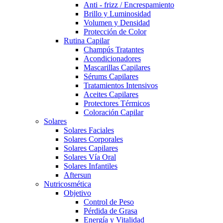
Anti - frizz / Encrespamiento
Brillo y Luminosidad
Volumen y Densidad
Protección de Color
Rutina Capilar
Champús Tratantes
Acondicionadores
Mascarillas Capilares
Sérums Capilares
Tratamientos Intensivos
Aceites Capilares
Protectores Térmicos
Coloración Capilar
Solares
Solares Faciales
Solares Corporales
Solares Capilares
Solares Vía Oral
Solares Infantiles
Aftersun
Nutricosmética
Objetivo
Control de Peso
Pérdida de Grasa
Energía y Vitalidad