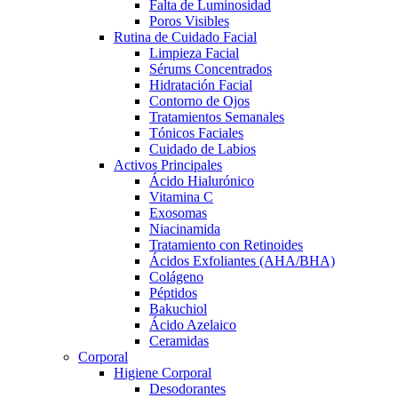
Falta de Luminosidad
Poros Visibles
Rutina de Cuidado Facial
Limpieza Facial
Sérums Concentrados
Hidratación Facial
Contorno de Ojos
Tratamientos Semanales
Tónicos Faciales
Cuidado de Labios
Activos Principales
Ácido Hialurónico
Vitamina C
Exosomas
Niacinamida
Tratamiento con Retinoides
Ácidos Exfoliantes (AHA/BHA)
Colágeno
Péptidos
Bakuchiol
Ácido Azelaico
Ceramidas
Corporal
Higiene Corporal
Desodorantes