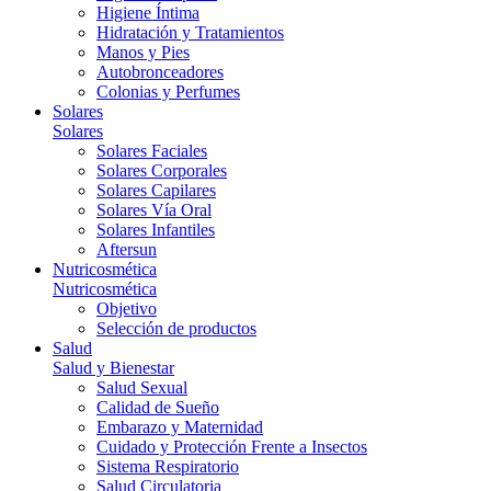
Higiene Íntima
Hidratación y Tratamientos
Manos y Pies
Autobronceadores
Colonias y Perfumes
Solares
Solares
Solares Faciales
Solares Corporales
Solares Capilares
Solares Vía Oral
Solares Infantiles
Aftersun
Nutricosmética
Nutricosmética
Objetivo
Selección de productos
Salud
Salud y Bienestar
Salud Sexual
Calidad de Sueño
Embarazo y Maternidad
Cuidado y Protección Frente a Insectos
Sistema Respiratorio
Salud Circulatoria