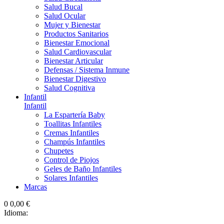
Salud Bucal
Salud Ocular
Mujer y Bienestar
Productos Sanitarios
Bienestar Emocional
Salud Cardiovascular
Bienestar Articular
Defensas / Sistema Inmune
Bienestar Digestivo
Salud Cognitiva
Infantil
Infantil
La Espartería Baby
Toallitas Infantiles
Cremas Infantiles
Champús Infantiles
Chupetes
Control de Piojos
Geles de Baño Infantiles
Solares Infantiles
Marcas
0
0,00 €
Idioma: