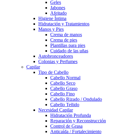
Geles
Jabones
Afeitado
Higiene Íntima
Hidratación y Tratamientos
Manos y Pies
Crema de manos
Crema de pies
Plantillas para pies
Cuidado de las uñas
Autobronceadores
Colonias y Perfumes
Capilar
Tipo de Cabello
Cabello Normal
Cabello Seco
Cabello Graso
Cabello Fino
Cabello Rizado / Ondulado
Cabello Teñido
Necesidad Capilar
Hidratación Profunda
Reparación y Reconstrucción
Control de Grasa
Anticaída / Fortalecimiento