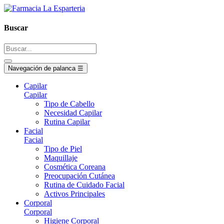
Buscar
Navegación de palanca
☰
Capilar
Capilar
Tipo de Cabello
Necesidad Capilar
Rutina Capilar
Facial
Facial
Tipo de Piel
Maquillaje
Cosmética Coreana
Preocupación Cutánea
Rutina de Cuidado Facial
Activos Principales
Corporal
Corporal
Higiene Corporal