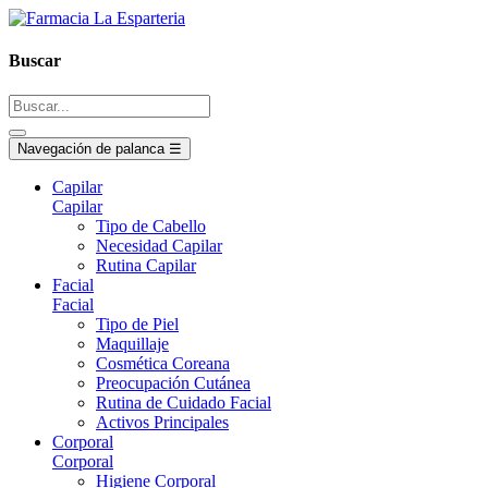
Buscar
Navegación de palanca
☰
Capilar
Capilar
Tipo de Cabello
Necesidad Capilar
Rutina Capilar
Facial
Facial
Tipo de Piel
Maquillaje
Cosmética Coreana
Preocupación Cutánea
Rutina de Cuidado Facial
Activos Principales
Corporal
Corporal
Higiene Corporal