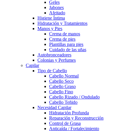
Geles
Jabones
Afeitado
Higiene Íntima
Hidratación y Tratamientos
Manos y Pies
Crema de manos
Crema de pies
Plantillas para pies
Cuidado de las uñas
Autobronceadores
Colonias y Perfumes
Capilar
Tipo de Cabello
Cabello Normal
Cabello Seco
Cabello Graso
Cabello Fino
Cabello Rizado / Ondulado
Cabello Teñido
Necesidad Capilar
Hidratación Profunda
Reparación y Reconstrucción
Control de Grasa
Anticaída / Fortalecimiento