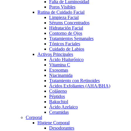
Falta de Luminosidad
Poros Visibles
Rutina de Cuidado Facial
Limpieza Facial
Sérums Concentrados
Hidratación Facial
Contorno de Ojos
Tratamientos Semanales
Tónicos Faciales
Cuidado de Labios
Activos Principales
Ácido Hialurónico
Vitamina C
Exosomas
Niacinamida
Tratamiento con Retinoides
Ácidos Exfoliantes (AHA/BHA)
Colágeno
Péptidos
Bakuchiol
Ácido Azelaico
Ceramidas
Corporal
Higiene Corporal
Desodorantes