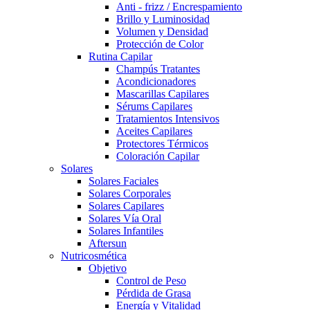
Anti - frizz / Encrespamiento
Brillo y Luminosidad
Volumen y Densidad
Protección de Color
Rutina Capilar
Champús Tratantes
Acondicionadores
Mascarillas Capilares
Sérums Capilares
Tratamientos Intensivos
Aceites Capilares
Protectores Térmicos
Coloración Capilar
Solares
Solares Faciales
Solares Corporales
Solares Capilares
Solares Vía Oral
Solares Infantiles
Aftersun
Nutricosmética
Objetivo
Control de Peso
Pérdida de Grasa
Energía y Vitalidad