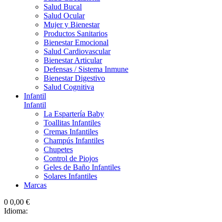
Salud Bucal
Salud Ocular
Mujer y Bienestar
Productos Sanitarios
Bienestar Emocional
Salud Cardiovascular
Bienestar Articular
Defensas / Sistema Inmune
Bienestar Digestivo
Salud Cognitiva
Infantil
Infantil
La Espartería Baby
Toallitas Infantiles
Cremas Infantiles
Champús Infantiles
Chupetes
Control de Piojos
Geles de Baño Infantiles
Solares Infantiles
Marcas
0
0,00 €
Idioma: