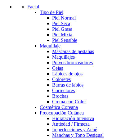
Facial
Tipo de Piel
Piel Normal
Piel Seca
Piel Grasa
Piel Mixta
Piel Sensible
Maquillaje
Máscaras de pestañas
Maquillajes
Polvos bronceadores
Cejas
Lápices de ojos
Coloretes
Barras de labios
Correctores
Brochas
Crema con Color
Cosmética Coreana
Preocupación Cutánea
Hidratación Intensiva
Antiedad / Firmeza
Imperfecciones y Acné
Manchas y Tono Desigual