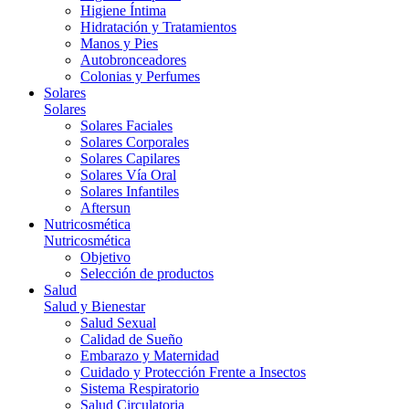
Higiene Íntima
Hidratación y Tratamientos
Manos y Pies
Autobronceadores
Colonias y Perfumes
Solares
Solares
Solares Faciales
Solares Corporales
Solares Capilares
Solares Vía Oral
Solares Infantiles
Aftersun
Nutricosmética
Nutricosmética
Objetivo
Selección de productos
Salud
Salud y Bienestar
Salud Sexual
Calidad de Sueño
Embarazo y Maternidad
Cuidado y Protección Frente a Insectos
Sistema Respiratorio
Salud Circulatoria