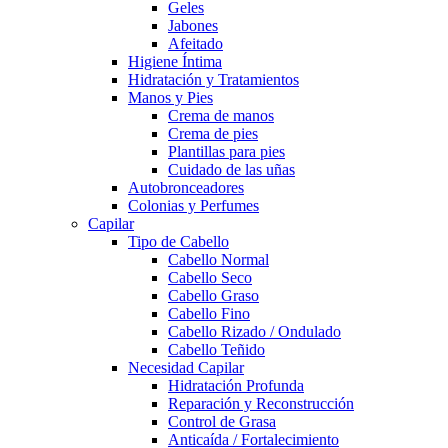
Geles
Jabones
Afeitado
Higiene Íntima
Hidratación y Tratamientos
Manos y Pies
Crema de manos
Crema de pies
Plantillas para pies
Cuidado de las uñas
Autobronceadores
Colonias y Perfumes
Capilar
Tipo de Cabello
Cabello Normal
Cabello Seco
Cabello Graso
Cabello Fino
Cabello Rizado / Ondulado
Cabello Teñido
Necesidad Capilar
Hidratación Profunda
Reparación y Reconstrucción
Control de Grasa
Anticaída / Fortalecimiento