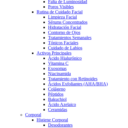
Falta de Luminosidad
Poros Visibles
Rutina de Cuidado Facial
Limpieza Facial
Sérums Concentrados
Hidratación Facial
Contorno de Ojos
Tratamientos Semanales
Tónicos Faciales
Cuidado de Labios
Activos Principales
Ácido Hialurónico
Vitamina C
Exosomas
Niacinamida
Tratamiento con Retinoides
Ácidos Exfoliantes (AHA/BHA)
Colágeno
Péptidos
Bakuchiol
Ácido Azelaico
Ceramidas
Corporal
Higiene Corporal
Desodorantes