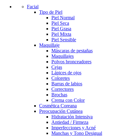
Facial
Tipo de Piel
Piel Normal
Piel Seca
Piel Grasa
Piel Mixta
Piel Sensible
Maquillaje
Máscaras de pestañas
Maquillajes
Polvos bronceadores
Cejas
Lápices de ojos
Coloretes
Barras de labios
Correctores
Brochas
Crema con Color
Cosmética Coreana
Preocupación Cutánea
Hidratación Intensiva
Antiedad / Firmeza
Imperfecciones y Acné
Manchas y Tono Desigual