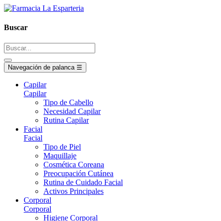
Buscar
Navegación de palanca
☰
Capilar
Capilar
Tipo de Cabello
Necesidad Capilar
Rutina Capilar
Facial
Facial
Tipo de Piel
Maquillaje
Cosmética Coreana
Preocupación Cutánea
Rutina de Cuidado Facial
Activos Principales
Corporal
Corporal
Higiene Corporal