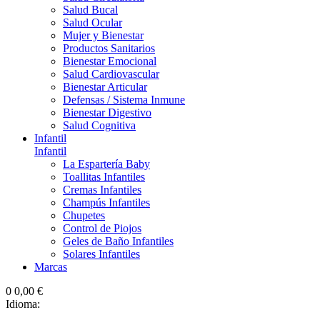
Salud Bucal
Salud Ocular
Mujer y Bienestar
Productos Sanitarios
Bienestar Emocional
Salud Cardiovascular
Bienestar Articular
Defensas / Sistema Inmune
Bienestar Digestivo
Salud Cognitiva
Infantil
Infantil
La Espartería Baby
Toallitas Infantiles
Cremas Infantiles
Champús Infantiles
Chupetes
Control de Piojos
Geles de Baño Infantiles
Solares Infantiles
Marcas
0
0,00 €
Idioma: