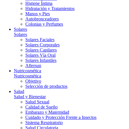
Higiene Íntima
Hidratación y Tratamientos
Manos y Pies
Autobronceadores
Colonias y Perfumes
Solares
Solares
Solares Faciales
Solares Corporales
Solares Capilares
Solares Vía Oral
Solares Infantiles
Aftersun
Nutricosmética
Nutricosmética
Objetivo
Selección de productos
Salud
Salud y Bienestar
Salud Sexual
Calidad de Sueño
Embarazo y Maternidad
Cuidado y Protección Frente a Insectos
Sistema Respiratorio
Salud Circulatoria