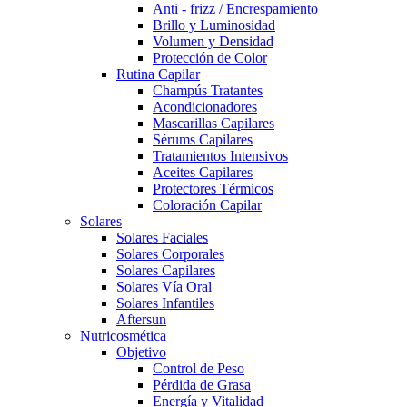
Anti - frizz / Encrespamiento
Brillo y Luminosidad
Volumen y Densidad
Protección de Color
Rutina Capilar
Champús Tratantes
Acondicionadores
Mascarillas Capilares
Sérums Capilares
Tratamientos Intensivos
Aceites Capilares
Protectores Térmicos
Coloración Capilar
Solares
Solares Faciales
Solares Corporales
Solares Capilares
Solares Vía Oral
Solares Infantiles
Aftersun
Nutricosmética
Objetivo
Control de Peso
Pérdida de Grasa
Energía y Vitalidad