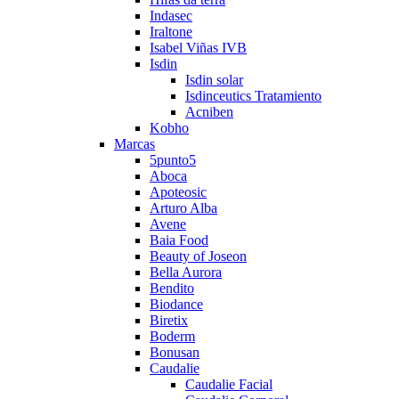
Indasec
Iraltone
Isabel Viñas IVB
Isdin
Isdin solar
Isdinceutics Tratamiento
Acniben
Kobho
Marcas
5punto5
Aboca
Apoteosic
Arturo Alba
Avene
Baia Food
Beauty of Joseon
Bella Aurora
Bendito
Biodance
Biretix
Boderm
Bonusan
Caudalie
Caudalie Facial