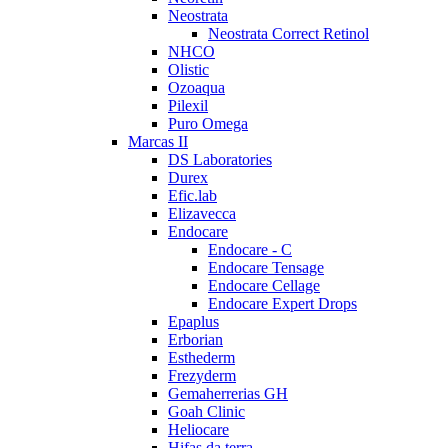
Neostrata
Neostrata Correct Retinol
NHCO
Olistic
Ozoaqua
Pilexil
Puro Omega
Marcas II
DS Laboratories
Durex
Efic.lab
Elizavecca
Endocare
Endocare - C
Endocare Tensage
Endocare Cellage
Endocare Expert Drops
Epaplus
Erborian
Esthederm
Frezyderm
Gemaherrerias GH
Goah Clinic
Heliocare
Hifas da terra