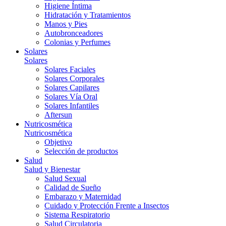
Higiene Íntima
Hidratación y Tratamientos
Manos y Pies
Autobronceadores
Colonias y Perfumes
Solares
Solares
Solares Faciales
Solares Corporales
Solares Capilares
Solares Vía Oral
Solares Infantiles
Aftersun
Nutricosmética
Nutricosmética
Objetivo
Selección de productos
Salud
Salud y Bienestar
Salud Sexual
Calidad de Sueño
Embarazo y Maternidad
Cuidado y Protección Frente a Insectos
Sistema Respiratorio
Salud Circulatoria