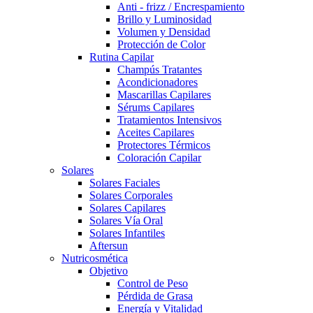
Anti - frizz / Encrespamiento
Brillo y Luminosidad
Volumen y Densidad
Protección de Color
Rutina Capilar
Champús Tratantes
Acondicionadores
Mascarillas Capilares
Sérums Capilares
Tratamientos Intensivos
Aceites Capilares
Protectores Térmicos
Coloración Capilar
Solares
Solares Faciales
Solares Corporales
Solares Capilares
Solares Vía Oral
Solares Infantiles
Aftersun
Nutricosmética
Objetivo
Control de Peso
Pérdida de Grasa
Energía y Vitalidad