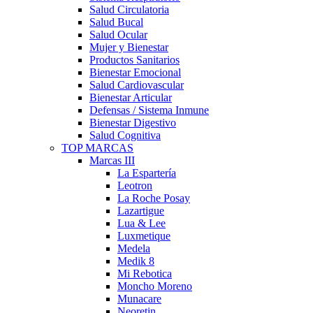
Salud Circulatoria
Salud Bucal
Salud Ocular
Mujer y Bienestar
Productos Sanitarios
Bienestar Emocional
Salud Cardiovascular
Bienestar Articular
Defensas / Sistema Inmune
Bienestar Digestivo
Salud Cognitiva
TOP MARCAS
Marcas III
La Espartería
Leotron
La Roche Posay
Lazartigue
Lua & Lee
Luxmetique
Medela
Medik 8
Mi Rebotica
Moncho Moreno
Munacare
Neoretin