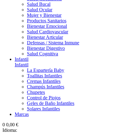
Salud Bucal
Salud Ocular
Mujer y Bienestar
Productos Sanitarios
Bienestar Emocional
Salud Cardiovascular
Bienestar Articular
Defensas / Sistema Inmune
Bienestar Digestivo
Salud Cognitiva
Infantil
Infantil
La Espartería Baby
Toallitas Infantiles
Cremas Infantiles
Champús Infantiles
Chupetes
Control de Piojos
Geles de Baño Infantiles
Solares Infantiles
Marcas
0
0,00 €
Idioma: