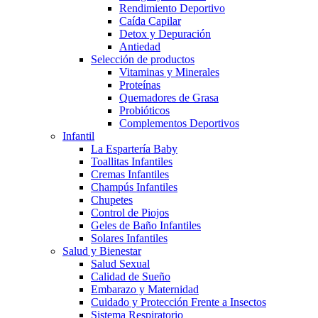
Rendimiento Deportivo
Caída Capilar
Detox y Depuración
Antiedad
Selección de productos
Vitaminas y Minerales
Proteínas
Quemadores de Grasa
Probióticos
Complementos Deportivos
Infantil
La Espartería Baby
Toallitas Infantiles
Cremas Infantiles
Champús Infantiles
Chupetes
Control de Piojos
Geles de Baño Infantiles
Solares Infantiles
Salud y Bienestar
Salud Sexual
Calidad de Sueño
Embarazo y Maternidad
Cuidado y Protección Frente a Insectos
Sistema Respiratorio