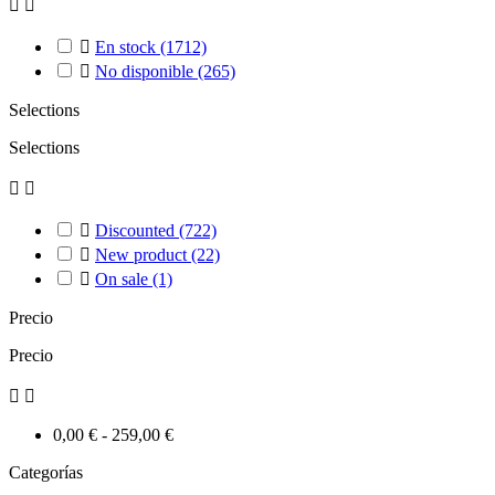



En stock
(1712)

No disponible
(265)
Selections
Selections



Discounted
(722)

New product
(22)

On sale
(1)
Precio
Precio


0,00 € - 259,00 €
Categorías