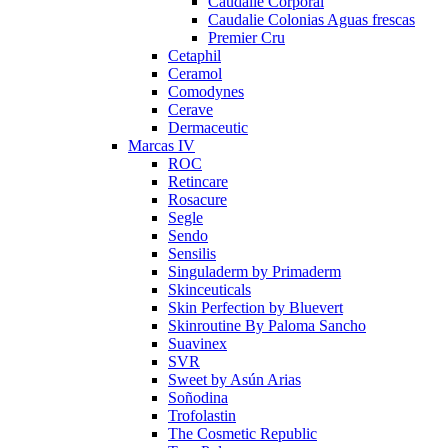
Caudalie Corporal
Caudalie Colonias Aguas frescas
Premier Cru
Cetaphil
Ceramol
Comodynes
Cerave
Dermaceutic
Marcas IV
ROC
Retincare
Rosacure
Segle
Sendo
Sensilis
Singuladerm by Primaderm
Skinceuticals
Skin Perfection by Bluevert
Skinroutine By Paloma Sancho
Suavinex
SVR
Sweet by Asún Arias
Soñodina
Trofolastin
The Cosmetic Republic