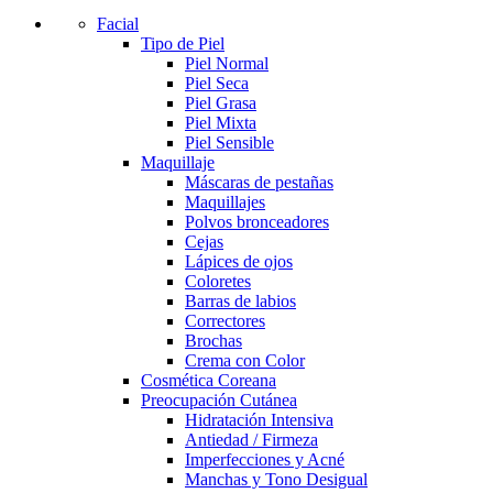
Facial
Tipo de Piel
Piel Normal
Piel Seca
Piel Grasa
Piel Mixta
Piel Sensible
Maquillaje
Máscaras de pestañas
Maquillajes
Polvos bronceadores
Cejas
Lápices de ojos
Coloretes
Barras de labios
Correctores
Brochas
Crema con Color
Cosmética Coreana
Preocupación Cutánea
Hidratación Intensiva
Antiedad / Firmeza
Imperfecciones y Acné
Manchas y Tono Desigual