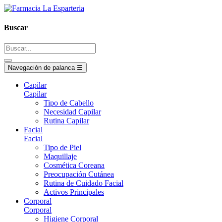
Buscar
Navegación de palanca
☰
Capilar
Capilar
Tipo de Cabello
Necesidad Capilar
Rutina Capilar
Facial
Facial
Tipo de Piel
Maquillaje
Cosmética Coreana
Preocupación Cutánea
Rutina de Cuidado Facial
Activos Principales
Corporal
Corporal
Higiene Corporal