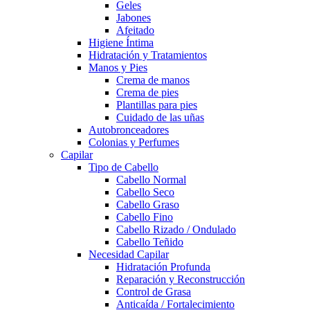
Geles
Jabones
Afeitado
Higiene Íntima
Hidratación y Tratamientos
Manos y Pies
Crema de manos
Crema de pies
Plantillas para pies
Cuidado de las uñas
Autobronceadores
Colonias y Perfumes
Capilar
Tipo de Cabello
Cabello Normal
Cabello Seco
Cabello Graso
Cabello Fino
Cabello Rizado / Ondulado
Cabello Teñido
Necesidad Capilar
Hidratación Profunda
Reparación y Reconstrucción
Control de Grasa
Anticaída / Fortalecimiento