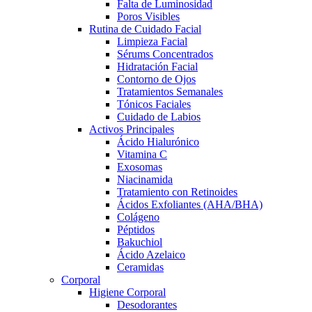
Falta de Luminosidad
Poros Visibles
Rutina de Cuidado Facial
Limpieza Facial
Sérums Concentrados
Hidratación Facial
Contorno de Ojos
Tratamientos Semanales
Tónicos Faciales
Cuidado de Labios
Activos Principales
Ácido Hialurónico
Vitamina C
Exosomas
Niacinamida
Tratamiento con Retinoides
Ácidos Exfoliantes (AHA/BHA)
Colágeno
Péptidos
Bakuchiol
Ácido Azelaico
Ceramidas
Corporal
Higiene Corporal
Desodorantes