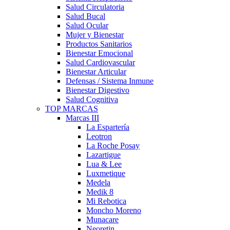
Salud Circulatoria
Salud Bucal
Salud Ocular
Mujer y Bienestar
Productos Sanitarios
Bienestar Emocional
Salud Cardiovascular
Bienestar Articular
Defensas / Sistema Inmune
Bienestar Digestivo
Salud Cognitiva
TOP MARCAS
Marcas III
La Espartería
Leotron
La Roche Posay
Lazartigue
Lua & Lee
Luxmetique
Medela
Medik 8
Mi Rebotica
Moncho Moreno
Munacare
Neoretin