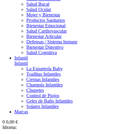
Salud Bucal
Salud Ocular
Mujer y Bienestar
Productos Sanitarios
Bienestar Emocional
Salud Cardiovascular
Bienestar Articular
Defensas / Sistema Inmune
Bienestar Digestivo
Salud Cognitiva
Infantil
Infantil
La Espartería Baby
Toallitas Infantiles
Cremas Infantiles
Champús Infantiles
Chupetes
Control de Piojos
Geles de Baño Infantiles
Solares Infantiles
Marcas
0
0,00 €
Idioma: