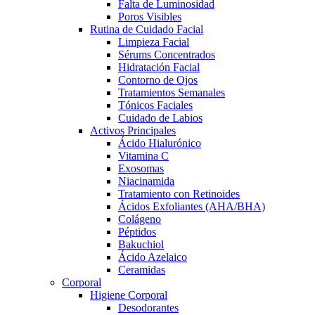
Falta de Luminosidad
Poros Visibles
Rutina de Cuidado Facial
Limpieza Facial
Sérums Concentrados
Hidratación Facial
Contorno de Ojos
Tratamientos Semanales
Tónicos Faciales
Cuidado de Labios
Activos Principales
Ácido Hialurónico
Vitamina C
Exosomas
Niacinamida
Tratamiento con Retinoides
Ácidos Exfoliantes (AHA/BHA)
Colágeno
Péptidos
Bakuchiol
Ácido Azelaico
Ceramidas
Corporal
Higiene Corporal
Desodorantes