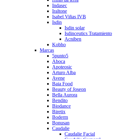
Indasec
Iraltone
Isabel Viñas IVB
Isdin
Isdin solar
Isdinceutics Tratamiento
Acniben
Kobho
Marcas
5punto5
Aboca
Apoteosic
Arturo Alba
Avene
Baia Food
Beauty of Joseon
Bella Aurora
Bendito
Biodance
Biretix
Boderm
Bonusan
Caudalie
Caudalie Facial