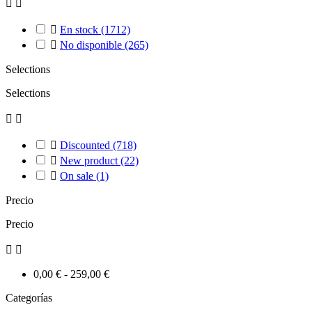



En stock
(1712)

No disponible
(265)
Selections
Selections



Discounted
(718)

New product
(22)

On sale
(1)
Precio
Precio


0,00 € - 259,00 €
Categorías