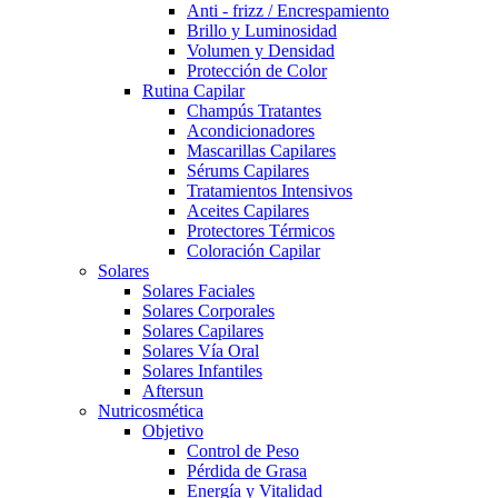
Anti - frizz / Encrespamiento
Brillo y Luminosidad
Volumen y Densidad
Protección de Color
Rutina Capilar
Champús Tratantes
Acondicionadores
Mascarillas Capilares
Sérums Capilares
Tratamientos Intensivos
Aceites Capilares
Protectores Térmicos
Coloración Capilar
Solares
Solares Faciales
Solares Corporales
Solares Capilares
Solares Vía Oral
Solares Infantiles
Aftersun
Nutricosmética
Objetivo
Control de Peso
Pérdida de Grasa
Energía y Vitalidad