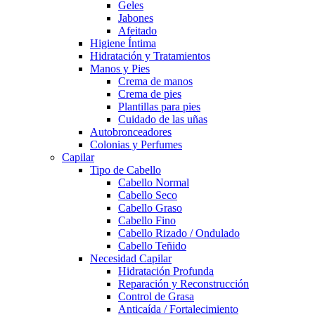
Geles
Jabones
Afeitado
Higiene Íntima
Hidratación y Tratamientos
Manos y Pies
Crema de manos
Crema de pies
Plantillas para pies
Cuidado de las uñas
Autobronceadores
Colonias y Perfumes
Capilar
Tipo de Cabello
Cabello Normal
Cabello Seco
Cabello Graso
Cabello Fino
Cabello Rizado / Ondulado
Cabello Teñido
Necesidad Capilar
Hidratación Profunda
Reparación y Reconstrucción
Control de Grasa
Anticaída / Fortalecimiento