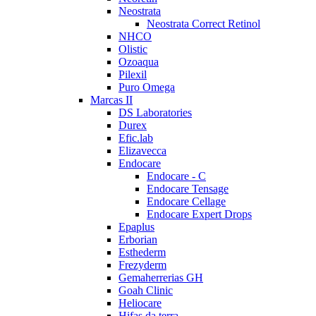
Neostrata
Neostrata Correct Retinol
NHCO
Olistic
Ozoaqua
Pilexil
Puro Omega
Marcas II
DS Laboratories
Durex
Efic.lab
Elizavecca
Endocare
Endocare - C
Endocare Tensage
Endocare Cellage
Endocare Expert Drops
Epaplus
Erborian
Esthederm
Frezyderm
Gemaherrerias GH
Goah Clinic
Heliocare
Hifas da terra