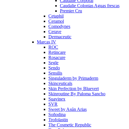
Caudalie Corporal
Caudalie Colonias Aguas frescas
Premier Cru
Cetaphil
Ceramol
Comodynes
Cerave
Dermaceutic
Marcas IV
ROC
Retincare
Rosacure
Segle
Sendo
Sensilis
Singuladerm by Primaderm
Skinceuticals
Skin Perfection by Bluevert
Skinroutine By Paloma Sancho
Suavinex
SVR
Sweet by Asún Arias
Soñodina
Trofolastin
The Cosmetic Republic