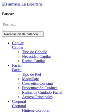
Buscar
Navegación de palanca
☰
Capilar
Capilar
Tipo de Cabello
Necesidad Capilar
Rutina Capilar
Facial
Facial
Tipo de Piel
Maquillaje
Cosmética Coreana
Preocupación Cutánea
Rutina de Cuidado Facial
Activos Principales
Corporal
Corporal
Higiene Corporal