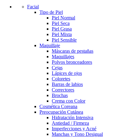
Facial
Tipo de Piel
Piel Normal
Piel Seca
Piel Grasa
Piel Mixta
Piel Sensible
Maquillaje
Máscaras de pestañas
Maquillajes
Polvos bronceadores
Cejas
Lápices de ojos
Coloretes
Barras de labios
Correctores
Brochas
Crema con Color
Cosmética Coreana
Preocupación Cutánea
Hidratación Intensiva
Antiedad / Firmeza
Imperfecciones y Acné
Manchas y Tono Desigual