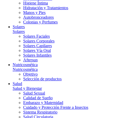
Higiene Íntima
Hidratación y Tratamientos
Manos y Pies
Autobronceadores
Colonias y Perfumes
Solares
Solares
Solares Faciales
Solares Corporales
Solares Capilares
Solares Vía Oral
Solares Infantiles
Aftersun
Nutricosmética
Nutricosmética
Objetivo
Selección de productos
Salud
Salud y Bienestar
Salud Sexual
Calidad de Sueño
Embarazo y Maternidad
Cuidado y Protección Frente a Insectos
Sistema Respiratorio
Salud Circulatoria