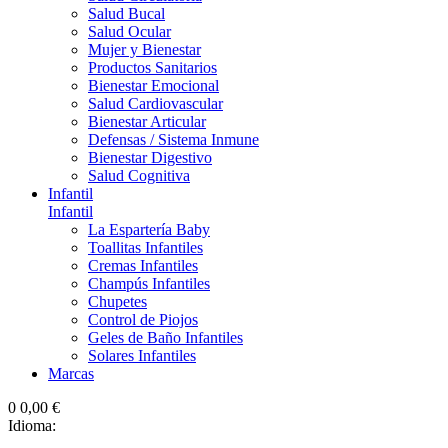
Salud Bucal
Salud Ocular
Mujer y Bienestar
Productos Sanitarios
Bienestar Emocional
Salud Cardiovascular
Bienestar Articular
Defensas / Sistema Inmune
Bienestar Digestivo
Salud Cognitiva
Infantil
Infantil
La Espartería Baby
Toallitas Infantiles
Cremas Infantiles
Champús Infantiles
Chupetes
Control de Piojos
Geles de Baño Infantiles
Solares Infantiles
Marcas
0
0,00 €
Idioma: