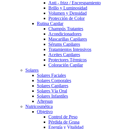
Anti - frizz / Encrespamiento
Brillo y Luminosidad
Volumen y Densidad
Protección de Color
Rutina Capilar
Champús Tratantes
Acondicionadores
Mascarillas Capilares
Sérums Capilares
Tratamientos Intensivos
Aceites Capilares
Protectores Térmicos
Coloración Capilar
Solares
Solares Faciales
Solares Corporales
Solares Capilares
Solares Vía Oral
Solares Infantiles
Aftersun
Nutricosmética
Objetivo
Control de Peso
Pérdida de Grasa
Energía y Vitalidad