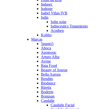
Indasec
Iraltone
Isabel Viñas IVB
Isdin
Isdin solar
Isdinceutics Tratamiento
Acniben
Kobho
Marcas
5punto5
Aboca
Apoteosic
Arturo Alba
Avene
Baia Food
Beauty of Joseon
Bella Aurora
Bendito
Biodance
Biretix
Boderm
Bonusan
Caudalie
Caudalie Facial