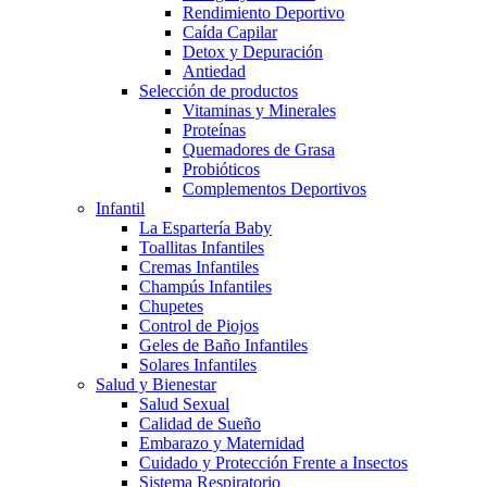
Rendimiento Deportivo
Caída Capilar
Detox y Depuración
Antiedad
Selección de productos
Vitaminas y Minerales
Proteínas
Quemadores de Grasa
Probióticos
Complementos Deportivos
Infantil
La Espartería Baby
Toallitas Infantiles
Cremas Infantiles
Champús Infantiles
Chupetes
Control de Piojos
Geles de Baño Infantiles
Solares Infantiles
Salud y Bienestar
Salud Sexual
Calidad de Sueño
Embarazo y Maternidad
Cuidado y Protección Frente a Insectos
Sistema Respiratorio