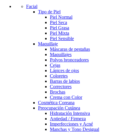
Facial
Tipo de Piel
Piel Normal
Piel Seca
Piel Grasa
Piel Mixta
Piel Sensible
Maquillaje
Máscaras de pestañas
Maquillajes
Polvos bronceadores
Cejas
Lápices de ojos
Coloretes
Barras de labios
Correctores
Brochas
Crema con Color
Cosmética Coreana
Preocupación Cutánea
Hidratación Intensiva
Antiedad / Firmeza
Imperfecciones y Acné
Manchas y Tono Desigual