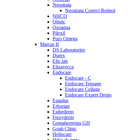
Neostrata
Neostrata Correct Retinol
NHCO
Olistic
Ozoaqua
Pilexil
Puro Omega
Marcas II
DS Laboratories
Durex
Efic.lab
Elizavecca
Endocare
Endocare - C
Endocare Tensage
Endocare Cellage
Endocare Expert Drops
Epaplus
Erborian
Esthederm
Frezyderm
Gemaherrerias GH
Goah Clinic
Heliocare
Hifas da terra