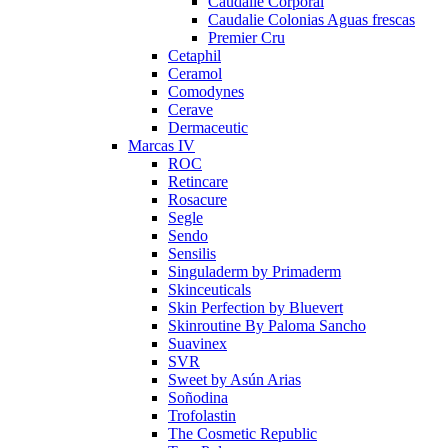
Caudalie Corporal
Caudalie Colonias Aguas frescas
Premier Cru
Cetaphil
Ceramol
Comodynes
Cerave
Dermaceutic
Marcas IV
ROC
Retincare
Rosacure
Segle
Sendo
Sensilis
Singuladerm by Primaderm
Skinceuticals
Skin Perfection by Bluevert
Skinroutine By Paloma Sancho
Suavinex
SVR
Sweet by Asún Arias
Soñodina
Trofolastin
The Cosmetic Republic