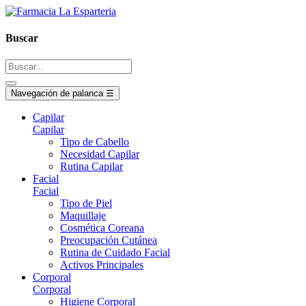
Buscar
Navegación de palanca
☰
Capilar
Capilar
Tipo de Cabello
Necesidad Capilar
Rutina Capilar
Facial
Facial
Tipo de Piel
Maquillaje
Cosmética Coreana
Preocupación Cutánea
Rutina de Cuidado Facial
Activos Principales
Corporal
Corporal
Higiene Corporal