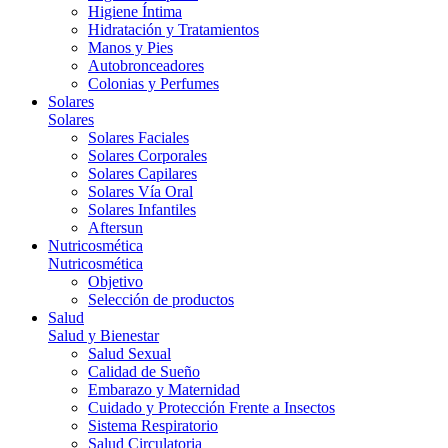
Higiene Íntima
Hidratación y Tratamientos
Manos y Pies
Autobronceadores
Colonias y Perfumes
Solares
Solares
Solares Faciales
Solares Corporales
Solares Capilares
Solares Vía Oral
Solares Infantiles
Aftersun
Nutricosmética
Nutricosmética
Objetivo
Selección de productos
Salud
Salud y Bienestar
Salud Sexual
Calidad de Sueño
Embarazo y Maternidad
Cuidado y Protección Frente a Insectos
Sistema Respiratorio
Salud Circulatoria