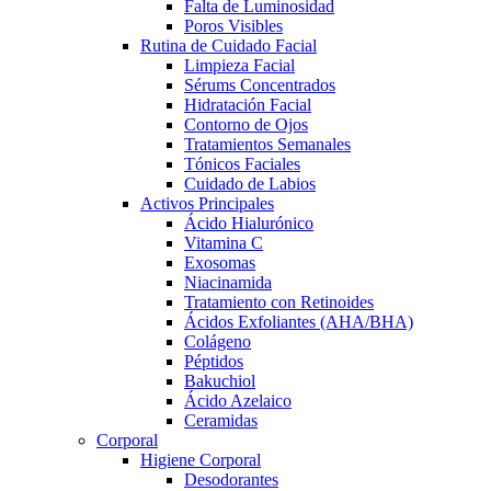
Falta de Luminosidad
Poros Visibles
Rutina de Cuidado Facial
Limpieza Facial
Sérums Concentrados
Hidratación Facial
Contorno de Ojos
Tratamientos Semanales
Tónicos Faciales
Cuidado de Labios
Activos Principales
Ácido Hialurónico
Vitamina C
Exosomas
Niacinamida
Tratamiento con Retinoides
Ácidos Exfoliantes (AHA/BHA)
Colágeno
Péptidos
Bakuchiol
Ácido Azelaico
Ceramidas
Corporal
Higiene Corporal
Desodorantes