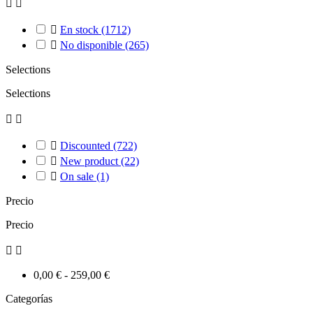



En stock
(1712)

No disponible
(265)
Selections
Selections



Discounted
(722)

New product
(22)

On sale
(1)
Precio
Precio


0,00 € - 259,00 €
Categorías