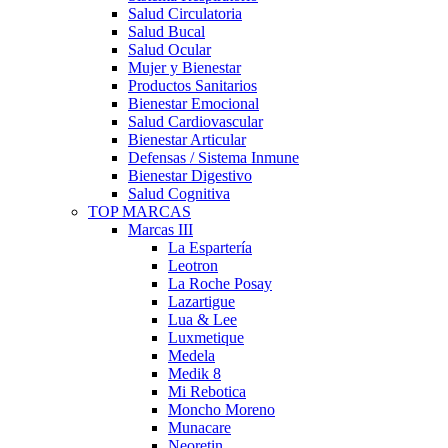
Salud Circulatoria
Salud Bucal
Salud Ocular
Mujer y Bienestar
Productos Sanitarios
Bienestar Emocional
Salud Cardiovascular
Bienestar Articular
Defensas / Sistema Inmune
Bienestar Digestivo
Salud Cognitiva
TOP MARCAS
Marcas III
La Espartería
Leotron
La Roche Posay
Lazartigue
Lua & Lee
Luxmetique
Medela
Medik 8
Mi Rebotica
Moncho Moreno
Munacare
Neoretin