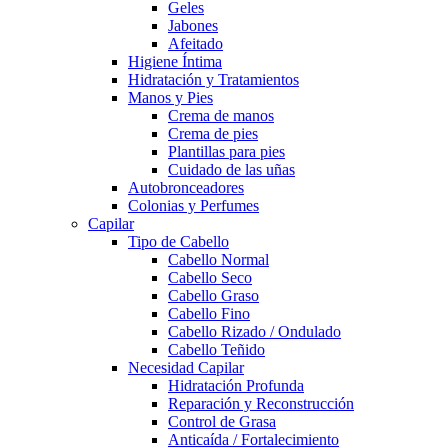
Geles
Jabones
Afeitado
Higiene Íntima
Hidratación y Tratamientos
Manos y Pies
Crema de manos
Crema de pies
Plantillas para pies
Cuidado de las uñas
Autobronceadores
Colonias y Perfumes
Capilar
Tipo de Cabello
Cabello Normal
Cabello Seco
Cabello Graso
Cabello Fino
Cabello Rizado / Ondulado
Cabello Teñido
Necesidad Capilar
Hidratación Profunda
Reparación y Reconstrucción
Control de Grasa
Anticaída / Fortalecimiento