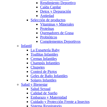
Rendimiento Deportivo
Caída Capilar
Detox y Depuración
Antiedad
Selección de productos
Vitaminas y Minerales
Proteínas
Quemadores de Grasa
Probióticos
Complementos Deportivos
Infantil
La Espartería Baby
Toallitas Infantiles
Cremas Infantiles
Champús Infantiles
Chupetes
Control de Piojos
Geles de Baño Infantiles
Solares Infantiles
Salud y Bienestar
Salud Sexual
Calidad de Sueño
Embarazo y Maternidad
Cuidado y Protección Frente a Insectos
Sistema Respiratorio