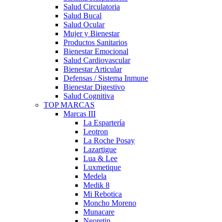
Salud Circulatoria
Salud Bucal
Salud Ocular
Mujer y Bienestar
Productos Sanitarios
Bienestar Emocional
Salud Cardiovascular
Bienestar Articular
Defensas / Sistema Inmune
Bienestar Digestivo
Salud Cognitiva
TOP MARCAS
Marcas III
La Espartería
Leotron
La Roche Posay
Lazartigue
Lua & Lee
Luxmetique
Medela
Medik 8
Mi Rebotica
Moncho Moreno
Munacare
Neoretin