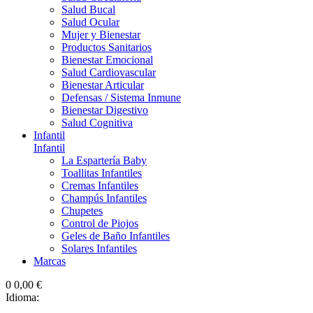
Salud Bucal
Salud Ocular
Mujer y Bienestar
Productos Sanitarios
Bienestar Emocional
Salud Cardiovascular
Bienestar Articular
Defensas / Sistema Inmune
Bienestar Digestivo
Salud Cognitiva
Infantil
Infantil
La Espartería Baby
Toallitas Infantiles
Cremas Infantiles
Champús Infantiles
Chupetes
Control de Piojos
Geles de Baño Infantiles
Solares Infantiles
Marcas
0
0,00 €
Idioma: