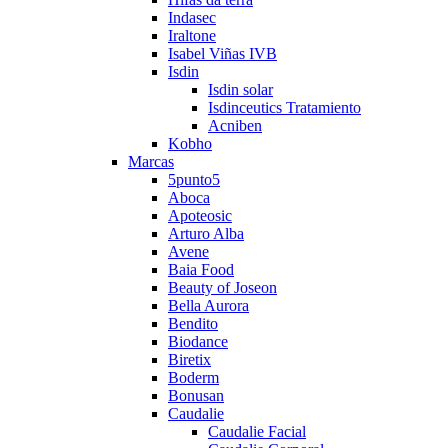
Indasec
Iraltone
Isabel Viñas IVB
Isdin
Isdin solar
Isdinceutics Tratamiento
Acniben
Kobho
Marcas
5punto5
Aboca
Apoteosic
Arturo Alba
Avene
Baia Food
Beauty of Joseon
Bella Aurora
Bendito
Biodance
Biretix
Boderm
Bonusan
Caudalie
Caudalie Facial