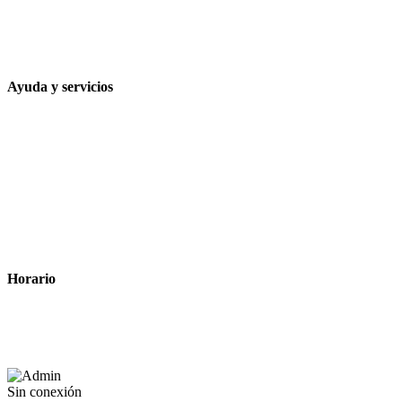
648 167 760
contacto@farmacialaesparteria.es
Ayuda y servicios
Tiempo estimado para la entrega
Métodos de pago
Política de privacidad
Política de cookies
Términos y condiciones legales
Horario
Lunes a Viernes: 8:00 a 22:00
Sábado: 9:00 a 22:00
Sin conexión