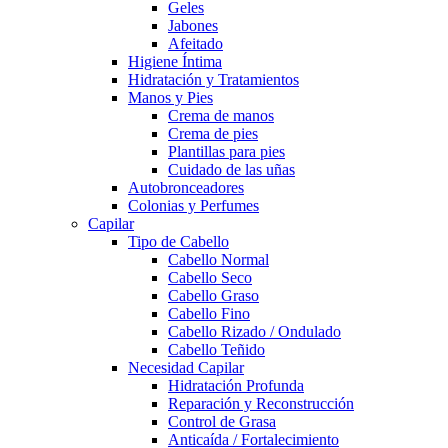
Geles
Jabones
Afeitado
Higiene Íntima
Hidratación y Tratamientos
Manos y Pies
Crema de manos
Crema de pies
Plantillas para pies
Cuidado de las uñas
Autobronceadores
Colonias y Perfumes
Capilar
Tipo de Cabello
Cabello Normal
Cabello Seco
Cabello Graso
Cabello Fino
Cabello Rizado / Ondulado
Cabello Teñido
Necesidad Capilar
Hidratación Profunda
Reparación y Reconstrucción
Control de Grasa
Anticaída / Fortalecimiento