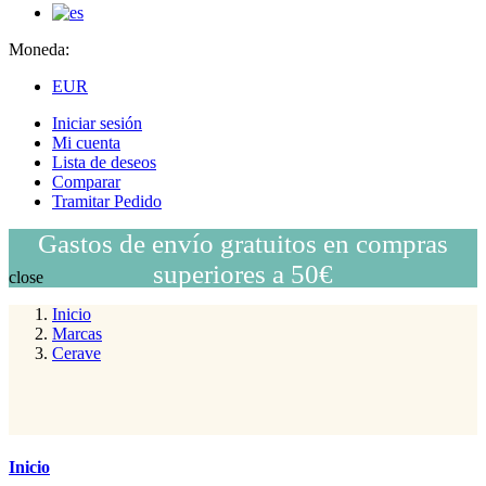
Moneda:
EUR
Iniciar sesión
Mi cuenta
Lista de deseos
Comparar
Tramitar Pedido
Gastos de envío gratuitos en compras
superiores a 50€
close
Inicio
Marcas
Cerave
Inicio