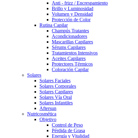
Anti - frizz / Encrespamiento
Brillo y Luminosidad
Volumen y Densidad
Protección de Color
Rutina Capilar
Champús Tratantes
Acondicionadores
Mascarillas Capilares
Sérums Capilares
Tratamientos Intensivos
Aceites Capilares
Protectores Térmicos
Coloración Capilar
Solares
Solares Faciales
Solares Corporales
Solares Capilares
Solares Vía Oral
Solares Infantiles
Aftersun
Nutricosmética
Objetivo
Control de Peso
Pérdida de Grasa
Energía y Vitalidad