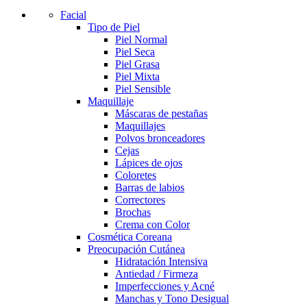
Facial
Tipo de Piel
Piel Normal
Piel Seca
Piel Grasa
Piel Mixta
Piel Sensible
Maquillaje
Máscaras de pestañas
Maquillajes
Polvos bronceadores
Cejas
Lápices de ojos
Coloretes
Barras de labios
Correctores
Brochas
Crema con Color
Cosmética Coreana
Preocupación Cutánea
Hidratación Intensiva
Antiedad / Firmeza
Imperfecciones y Acné
Manchas y Tono Desigual