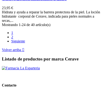
23,95 €
Hidrata y ayuda a reparar la barrera protectora de la piel. La loción
hidratante corporal de Cerave, indicada para pieles normales a
secas,...
Mostrando 1-24 de 40 artículo(s)
1
2
Siguiente
Volver arriba

Listado de productos por marca Cerave
PARAFARMACIA LA ESPARTERIA
Contacto
Calle Rodríguez Marín, 8 14002, Córdoba
957 472 763