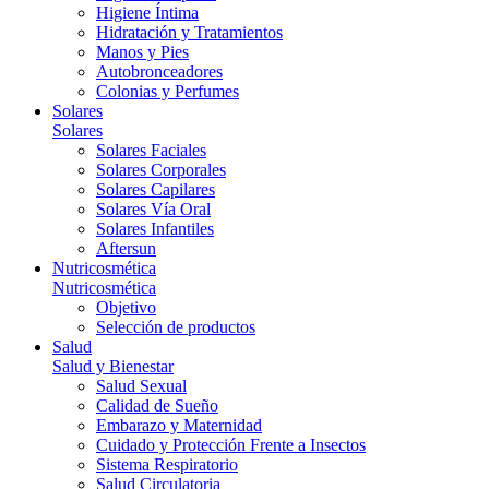
Higiene Íntima
Hidratación y Tratamientos
Manos y Pies
Autobronceadores
Colonias y Perfumes
Solares
Solares
Solares Faciales
Solares Corporales
Solares Capilares
Solares Vía Oral
Solares Infantiles
Aftersun
Nutricosmética
Nutricosmética
Objetivo
Selección de productos
Salud
Salud y Bienestar
Salud Sexual
Calidad de Sueño
Embarazo y Maternidad
Cuidado y Protección Frente a Insectos
Sistema Respiratorio
Salud Circulatoria