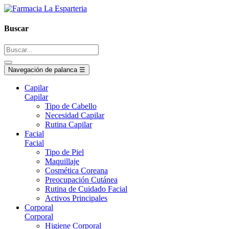
Buscar
Navegación de palanca
☰
Capilar
Capilar
Tipo de Cabello
Necesidad Capilar
Rutina Capilar
Facial
Facial
Tipo de Piel
Maquillaje
Cosmética Coreana
Preocupación Cutánea
Rutina de Cuidado Facial
Activos Principales
Corporal
Corporal
Higiene Corporal