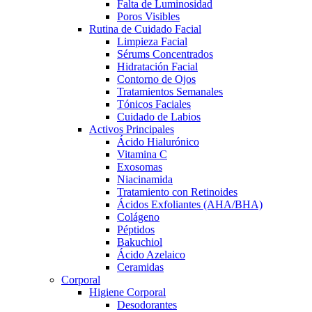
Falta de Luminosidad
Poros Visibles
Rutina de Cuidado Facial
Limpieza Facial
Sérums Concentrados
Hidratación Facial
Contorno de Ojos
Tratamientos Semanales
Tónicos Faciales
Cuidado de Labios
Activos Principales
Ácido Hialurónico
Vitamina C
Exosomas
Niacinamida
Tratamiento con Retinoides
Ácidos Exfoliantes (AHA/BHA)
Colágeno
Péptidos
Bakuchiol
Ácido Azelaico
Ceramidas
Corporal
Higiene Corporal
Desodorantes