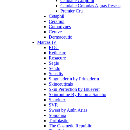
Caudalie Corporal
Caudalie Colonias Aguas frescas
Premier Cru
Cetaphil
Ceramol
Comodynes
Cerave
Dermaceutic
Marcas IV
ROC
Retincare
Rosacure
Segle
Sendo
Sensilis
Singuladerm by Primaderm
Skinceuticals
Skin Perfection by Bluevert
Skinroutine By Paloma Sancho
Suavinex
SVR
Sweet by Asún Arias
Soñodina
Trofolastin
The Cosmetic Republic