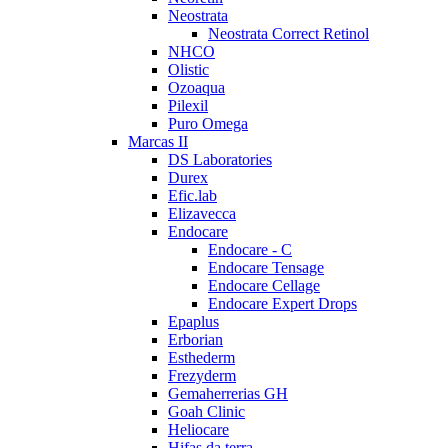
Neostrata
Neostrata Correct Retinol
NHCO
Olistic
Ozoaqua
Pilexil
Puro Omega
Marcas II
DS Laboratories
Durex
Efic.lab
Elizavecca
Endocare
Endocare - C
Endocare Tensage
Endocare Cellage
Endocare Expert Drops
Epaplus
Erborian
Esthederm
Frezyderm
Gemaherrerias GH
Goah Clinic
Heliocare
Hifas da terra